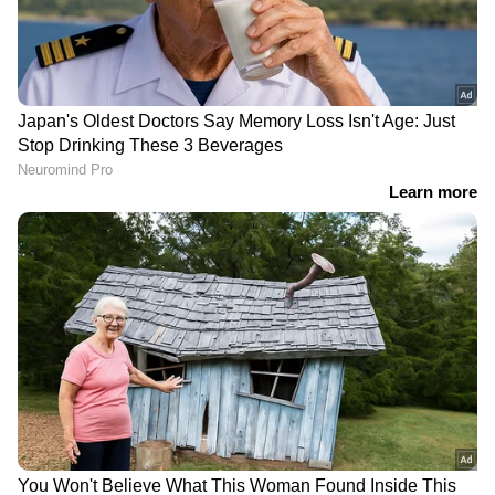
DOWNLOAD APP
RECOMMENDED STORIES
നാല് ജില്ലകളിൽ ഭാഗിക
പൊലീസ്
വൈദ്യുതി നിയന്ത്രണം
അസോസിയേഷൻ
ഉണ്ടാകുമെന്ന്
നേതാക്കളുടെ സ്ഥലം
കെഎസ്ഇബി, മെയ് 25
മാറ്റം: ഇടപെടലുമായി
വരെ കോഴിക്കോട്
കെഎടി; നാല്
സബ്സ്റ്റേഷനിൽ
ഭാരവാഹികളുടെ
അറ്റകുറ്റപണി
സ്ഥലമാറ്റം സ്‌റ്റേ ചെയ്തു