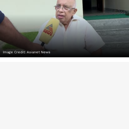
Image Credit:
Asianet News