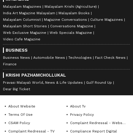
Malayalam Magazines
Malayalam Krishi (Agriculture)
India Art Magazine Malayalam
Malayalam Books
Malayalam Columnist
Magazine Conversations
Culture Magazines
Malayalam Short Stories
Conversations Magazine
Web Exclusive Magazine
Web Specials Magazine
Video Cafe Magazine
BUSINESS
Business News
Automobile News
Technologies
Fact Check News
Finance
KRISHI PAZHAMCHOLLUKAL
Pravasi Malayali World, News & Life Updates
Gulf Round Up
Dear Big Ticket
About Website
About Tv
Terms Of Use
Privacy Policy
CSAM Policy
Complaint Redressal - Website
Complaint Redressal - TV
Compliance Report Digital