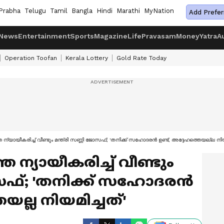
Prabha
Telugu
Tamil
Bangla
Hindi
Marathi
MyNation
Add Prefer
News
Entertainment
Sports
Magazine
Life
Pravasam
Money
Yatra
A
Operation Toofan
Kerala Lottery
Gold Rate Today
്യായീകരിച്ച് വീണ്ടും മന്ത്രി സണ്ണി ജോസഫ്; 'തനിക്ക് സഹോദരൻ ഉണ്ട്, അദ്ദേഹത്തെയല്ല നിയമ
ന്യായീകരിച്ച് വീണ്ടും
ജോസഫ്; 'തനിക്ക് സഹോദരൻ
യല്ല നിയമിച്ചത്'