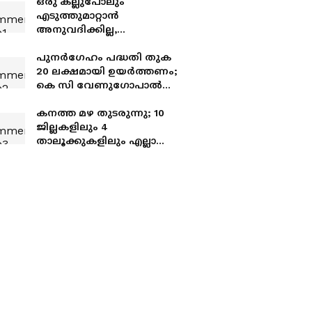
ഒരു കല്ലുപോലും
എടുത്തുമാറ്റാൻ
അനുവദിക്കില്ല,
തലതിരിഞ്ഞ തീരുമാനം;
കോർപറേഷന് പുതിയ
പുനര്‍ഗേഹം പദ്ധതി തുക
കെട്ടിടം നിർമ്മിക്കാനുള്ള
20 ലക്ഷമായി ഉയര്‍ത്തണം;
നീക്കത്തിനെതിരെ വി
കെ സി വേണുഗോപാല്‍
ശിവൻകുട്ടി
എംപി മുഖ്യമന്ത്രിക്ക് കത്ത്
നല്‍കി
കനത്ത മഴ തുടരുന്നു; 10
ജില്ലകളിലും 4
താലൂക്കുകളിലും എല്ലാ
വിദ്യാഭ്യാസ
സ്ഥാപനങ്ങൾക്കും നാളെ
അവധി പ്രഖ്യാപിച്ചു,
പ്രൊഫഷണൽ
കോളേജുകൾക്കും
ബാധകം