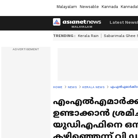
Malayalam
Newsable
Kannada
Kannada
Latest News
TRENDING :
Kerala Rain
Sabarimala Ghee
എംഎൽഎമാർക്കിടയിൽ
HOME
NEWS
KERALA NEWS
എംഎൽഎമാർക്കി
ഉണ്ടാക്കാൻ ശ്രമിച്
യുഡിഎഫിനെ ഒന്നി
കഴിഞ്ഞെന്ന് വി