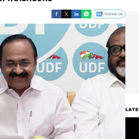
Follow Us
LATE