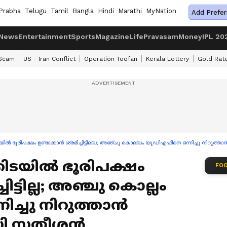
Prabha
Telugu
Tamil
Bangla
Hindi
Marathi
MyNation
Add Prefer
News
Entertainment
Sports
Magazine
Life
Pravasam
Money
IPL 20
 Scam
US - Iran Conflict
Operation Toofan
Kerala Lottery
Gold Rat
 ഭൂരിപക്ഷം ഉണ്ടാക്കാൻ ശ്രമിച്ചിട്ടില്ല; അഞ്ചു കൊല്ലം യുഡിഎഫിനെ ഒന്നിച്ചു നിറുത്ത
ടയിൽ ഭൂരിപക്ഷം
FOO
ചിട്ടില്ല; അഞ്ചു കൊല്ലം
ച്ചു നിറുത്താൻ
 ഡി സതീശൻ