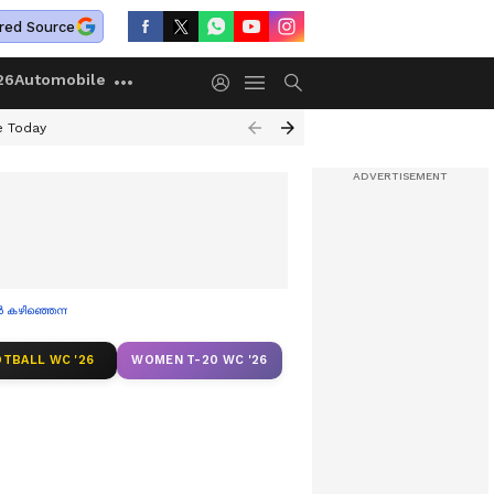
red Source
26
Automobile
e Today
ാൻ കഴിഞ്ഞെന്ന് വി ഡി സതീശൻ
TBALL WC '26
WOMEN T-20 WC '26