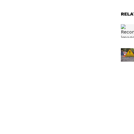
RELA
‍ 2025 മുതല്‍ പ്രവര്‍ത്തിക്കുന്നു. നിലവില്‍ സബ്
 ക്ലബില്‍നിന്ന് പത്രപ്രവര്‍ത്തനത്തില്‍ ബിരുദാനന്തര
മെന്റ്, കലാ- സാംസ്‌കാരികം, രാഷ്ട്രീയം, പരിസ്ഥിതി
്നു. മൂന്ന് വര്‍ഷമായി മാധ്യമപ്രവര്‍ത്തക. നേരത്തെ
്രവര്‍ത്തിച്ചു. E-mail: ameena.shirin@asianetnews.in