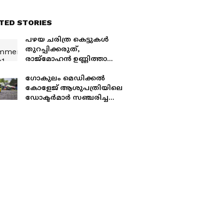
TED STORIES
പഴയ ചരിത്ര കെട്ടുകൾ
തുറപ്പിക്കരുത്,
രാജ്മോഹൻ ഉണ്ണിത്താനെ
ഭീഷണിപ്പെടുത്തി യൂത്ത്
കോൺഗ്രസ് നേതാവ്;
ഗോകുലം മെഡിക്കൽ
'അൽപ്പൻ ആരെന്ന്
കോളേജ് ആശുപത്രിയിലെ
ജനങ്ങൾക്ക് അറിയാം'
ഡോക്ടർമാർ സഞ്ചരിച്ച
കാറും ബൈക്കും
കുട്ടിയിടിച്ച് അപകടം,
യുവാവിന് ദാരുണാന്ത്യം