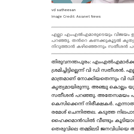
vd satheesan
Image Credit:
Asianet News
എല്ലാ എംഎൽഎമാരുടെയും വിജയം ഉറപ
പറഞ്ഞു. തൻറെ കണക്കുകൂട്ടൽ കൃത്യമ
നിറുത്താൻ കഴിഞ്ഞെന്നും സതീശൻ പ
തിരുവനന്തപുരം: എംഎൽഎമാർക്കി
ശ്രമിച്ചിട്ടില്ലെന്ന് വി ഡി സതീ
മാത്രമാണ് നോക്കിയതെന്നും വി
കൃത്യമായിരുന്നു. അഞ്ചു കൊല്ലം യ
സതീശൻ പറഞ്ഞു. അതേസമയം എംഎ
കെസിക്കെന്ന് നിരീക്ഷകർ. എന്ന
രമേശ് ചെന്നിത്തല. കടുത്ത നില
ഹൈക്കമാൻഡിൽ വീണ്ടും കൂടിയാല
തെരുവിലെ തമ്മിലടി ജനവിധിയെ അപ