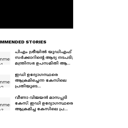
MMENDED STORIES
പിഎം ശ്രീയില്‍ യുഡിഎഫ്
സര്‍ക്കാറിന്‍റെ ആദ്യ നടപടി;
മന്ത്രിസഭ ഉപസമിതി ആദ്യ
യോഗം ചേർന്നു, പൊതു
വിദ്യാഭ്യാസ സെക്രട്ടറി
ഇഡി ഉദ്യോഗസ്ഥരെ
തൽസ്ഥിതി വിശദീകരിച്ചു
ആക്രമിച്ചെന്ന കേസിലെ
പ്രതിയുടെ
ജാമ്യാപേക്ഷയിൽ കോടതി
ഉത്തരവ്, ഒരു പ്രതിക്ക്
വീണാ വിജയൻ മാസപ്പടി
മാത്രം ജാമ്യം
കേസ്: ഇഡി ഉദ്യോഗസ്ഥരെ
ആക്രമിച്ച കേസിലെ പ്രതി
വിദേശത്തേക്ക് കടന്നു