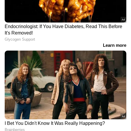
നീക്കങ്ങൾക്കൊപ്പം നിന്നാൽ തിരിച്ചടി
ഉണ്ടാകുമെന്നാണ് യുഡിഎഫ് കണക്ക് കൂട്ടൽ
DOWNLOAD APP
കേരളത്തിലെ എല്ലാ വാർത്തകൾ
Kerala
News
അറിയാൻ എപ്പോഴും ഏഷ്യാനെറ്റ്
ന്യൂസ് വാർത്തകൾ.
Malayalam News
തത്സമയ അപ്‌ഡേറ്റുകളും ആഴത്തിലുള്ള
വിശകലനവും സമഗ്രമായ റിപ്പോർട്ടിംഗും —
എല്ലാം ഒരൊറ്റ സ്ഥലത്ത്. ഏത് സമയത്തും,
എവിടെയും വിശ്വസനീയമായ വാർത്തകൾ
ലഭിക്കാൻ
Asianet News Malayalam