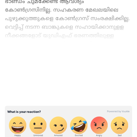
ഭാണ്ഡം ചുമക്കേണ്ട ആവശ്യം
കോൺഗ്രസിനില്ല. സഹകരണ മേഖലയിലെ
പുഴുക്കുത്തുകളെ കോൺഗ്രസ് സംരക്ഷിക്കില്ല.
വെട്ടിപ്പ് നടന്ന ബാങ്കുകളെ സഹായിക്കാനുളള
നീക്കങ്ങളോട് യുഡിഎഫ് ഭരണത്തിലുള്ള
സഹകരണ ബാങ്കുകൾ സഹകരിക്കരുതെന്നും
സഹകാരികൾക്കും നേതാക്കൾക്കും
LATEST VIDEOS
കെപിസിസി നിർദ്ദേശം നൽകി. സഹകരണ
മേഖലയിലെ പ്രശ്നങ്ങളിൽ സിപിഎമ്മുമായി
യോജിച്ചുള്ള പ്രക്ഷോഭം വേണ്ടെന്നാണ്
കോൺഗ്രസ് നിലപാട്. ഇഡിക്കെതിരെ
സിപിഎമ്മിനൊപ്പം സമരം ചെയ്യുന്ന
നിലയിലേക്ക് പോകരുതെന്നും പാർട്ടി
നിർദ്ദേശിക്കുന്നു.
സ്വന്തം ഐപിഎൽ ടീം, എല്ലാവർക്കും 25