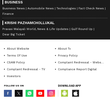
BUSINESS
Business News
Automobile News
Technologies
Fact Check News
Finance
KRISHI PAZHAMCHOLLUKAL
Pravasi Malayali World, News & Life Updates
Gulf Round Up
Dear Big Ticket
About Website
About Tv
Terms Of Use
Privacy Policy
CSAM Policy
Complaint Redressal - Website
Complaint Redressal - TV
Compliance Report Digital
Investors
FOLLOW US ON
DOWNLOAD APP
© Copyright 2026 Asianxt Digital Technologies Private Limited (Formerly
known as Asianet News Media & Entertainment Private Limited) | All Rights