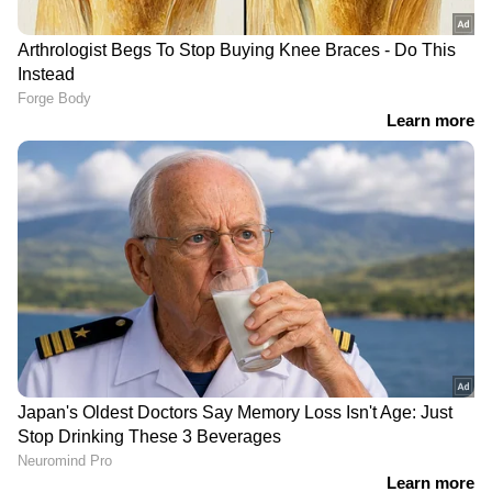
ഒളിവിലിരിക്കുന്ന അർജുൻ
രോഗി മരിച്ചു
ആയങ്കി പാലിയേക്കര ടോൾ
കടക്കുന്നതിന്റെ ദൃശ്യങ്ങൾ പുറത്ത്
'ഷിജിലിന്റെ കുടുംബം
ആവശ്യപ്പെടുന്ന 10
മത്സ്യത്തൊഴിലാളികളെ കൂടി
തെരച്ചിലിൽ ഉൾപ്പെടുത്തും'