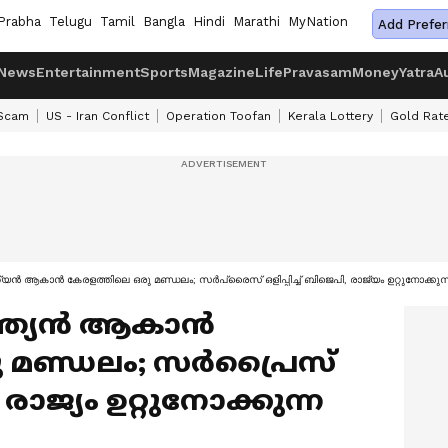
Prabha
Telugu
Tamil
Bangla
Hindi
Marathi
MyNation
Add Prefer
News
Entertainment
Sports
Magazine
Life
Pravasam
Money
Yatra
A
 Scam
US - Iran Conflict
Operation Toofan
Kerala Lottery
Gold Rat
ത്യൻ ആകാൻ കേരളത്തിലെ ഒരു മണ്ഡലം; സർപ്രൈസ് ഒളിപ്പിച്ച് ബിജെപി, രാജ്യം ഉറ്റുനോക്കുന
ന്ത്യൻ ആകാൻ
ു മണ്ഡലം; സർപ്രൈസ്
, രാജ്യം ഉറ്റുനോക്കുന്ന