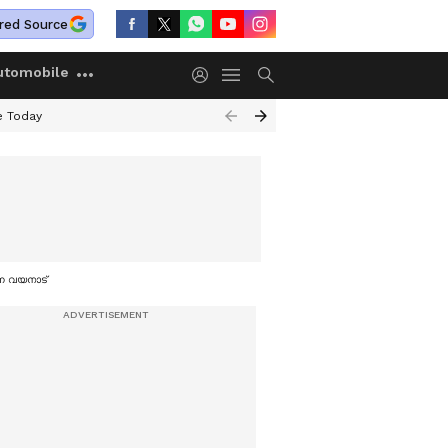
red Source
utomobile
e Today
്ന വയനാട്