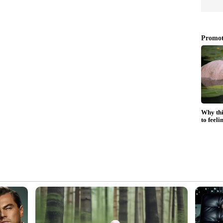
ഖ്യാപനം വരെ കാത്തിരിപ്പ് നീളും.
ിജെപിക്ക് വോട്ട് കൂടും'; അവർക്ക്
േണമെന്ന് ജോൺ ബ്രിട്ടാസ്
കൾ തത്സമയം കാണാം