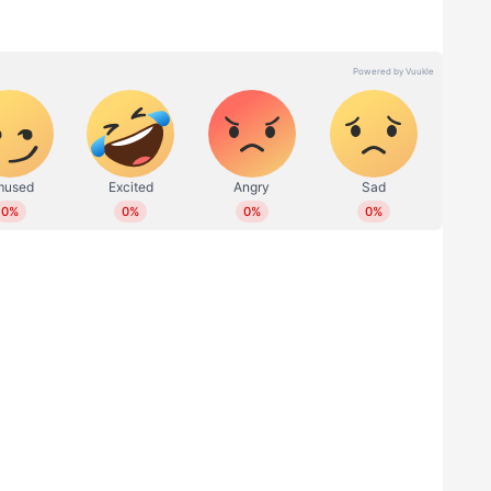
്കുട്ടിയുടെ പേരും പറയപ്പെടുന്നുണ്ട്.
ടിന് സുപരിചിതനാണ്. നേരത്തെ കണ്ണൂർ ലോക്സഭാ
വടക്കേ വയനാട്. അന്ന് എൽഡിഎഫ്
മാനന്തവാടി നിയമസഭാ മണ്ഡലത്തിൽ
ടി. ഈ ചരിത്രം തുണയ്ക്കുമെന്നാണ് ബിജെപി