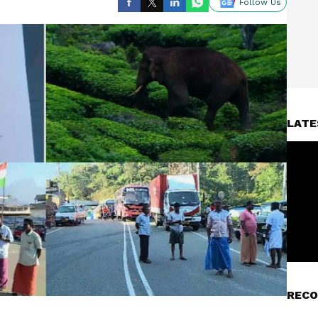
Follow Us
LATE
RECO