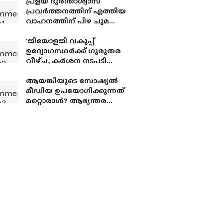
പ്രളയ ദുരിതാശ്വാസ
പ്രവർത്തനത്തിന് എത്തിയ
വാഹനത്തിന് പിഴ ചുമത്തി;
എംവിഡി ഉദ്യോഗസ്ഥന്
സസ്പെൻഷൻ
'ജിയോളജി വകുപ്പ്
ഉദ്യോഗസ്ഥർക്ക് ഗുരുതര
വീഴ്ച, കർശന നടപടി
സ്വീകരിക്കും'; പാണക്കാട്ടെ
മണ്ണിടിച്ചിലിൽ മന്ത്രി
ആയങ്കിയുടെ സോഷ്യൽ
കുഞ്ഞാലിക്കുട്ടി
മീഡിയ ഉപയോഗിക്കുന്നത്
മറ്റൊരാൾ? ആഭ്യന്തര
മന്ത്രിയെ വെല്ലുവിളിച്ചതിൽ
ആയങ്കിയെ പൂട്ടാൻ
പൊലീസ്