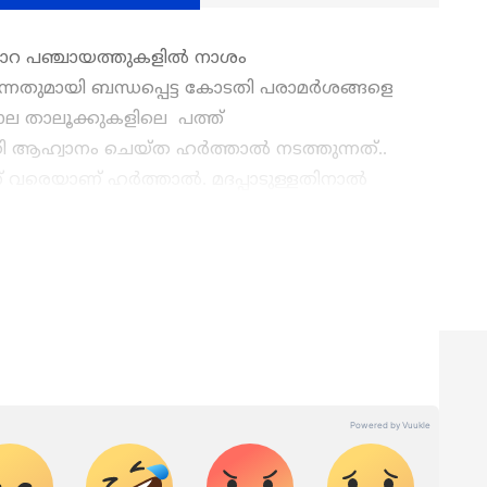
ൻപാറ പഞ്ചായത്തുകളിൽ നാശം
ുന്നതുമായി ബന്ധപ്പെട്ട കോടതി പരാമർശങ്ങളെ
ോല താലൂക്കുകളിലെ പത്ത്
ആഹ്വാനം ചെയ്ത ഹർത്താൽ നടത്തുന്നത്..
് വരെയാണ് ഹർത്താൽ. മദപ്പാടുള്ളതിനാൽ
ല്യം തുടർന്നാൽ മയക്ക് വെടിവെച്ച് റേഡിയോ
 നിർദേശം. അഞ്ചാം തിയതി കേസ് പരിഗണിക്കുന്ന
തകൾ
Kerala News
അറിയാൻ എപ്പോഴും
ഥാനത്തിലാകും തുടർ നടപടികൾ സ്വീകരിക്കുക. അതു
കൾ.
Malayalam News
തത്സമയ
ും ഇടുക്കിയിൽ തുടരും. ആനയെ പിടികൂടി
ള വിശകലനവും സമഗ്രമായ റിപ്പോർട്ടിംഗും —
തി വഴി കോടതിയെ ബോധ്യപ്പെടുത്താനാകും
ഏത് സമയത്തും, എവിടെയും വിശ്വസനീയമായ
et News Malayalam
്ചായത്തുകളെ ഒഴിവാക്കി; തീരുമാനം
ണിച്ച്