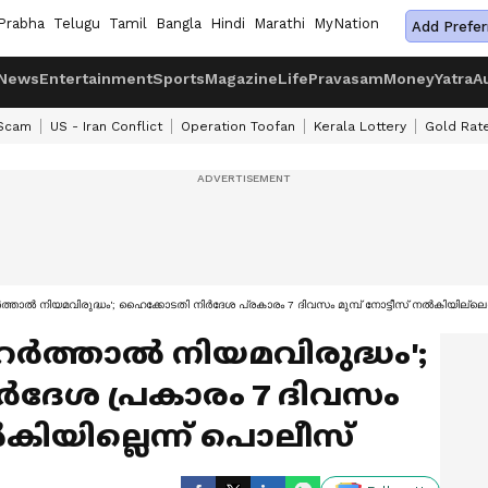
Prabha
Telugu
Tamil
Bangla
Hindi
Marathi
MyNation
Add Prefer
News
Entertainment
Sports
Magazine
Life
Pravasam
Money
Yatra
A
 Scam
US - Iran Conflict
Operation Toofan
Kerala Lottery
Gold Rat
്താൽ നിയമവിരുദ്ധം'; ഹൈക്കോടതി നിർദേശ പ്രകാരം 7 ദിവസം മുമ്പ് നോട്ടീസ് നൽകിയില്ലെ
ർത്താൽ നിയമവിരുദ്ധം';
ദേശ പ്രകാരം 7 ദിവസം
നൽകിയില്ലെന്ന് പൊലീസ്