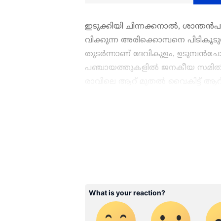
ഇടുക്കിയി ചിന്നക്കനാൽ, ശാന്ത
വിക്കുന്ന അരിക്കൊമ്പനെ പിടികൂട
തുടർന്നാണ് ദേവികുളം, ഉടുമ്പൻച
പഞ്ചായത്തുകളിൽ ജനകീയ സമിതി 
രാവിലെ ആറ് മുതൽ വൈകിട്ട് ആറ
അരിക്കൊമ്പനെ നിരീക്ഷിക്കാനും ശ
കോളർ ഘടിപ്പിക്കാനുമാണ് കോടതി
കേരളത്തിലെ എല്ലാ വാർത്
കോടതി ഈ റിപ്പോർട്ടിൻ്റെ അടിസ്
ഏഷ്യാനെറ്റ് ന്യൂസ് വാർത്ത
വരെ ദൗത്യ സംഘവും കുങ്കിയാനകള
അപ്‌ഡേറ്റുകളും ആഴത്തിലുള്
മാറ്റേണ്ട ആവശ്യം വിദഗ്ദ്ധ സമി
എല്ലാം ഒരൊറ്റ സ്ഥലത്ത്. 
സർക്കാരിൻ്റെ ശ്രമം.
വാർത്തകൾ ലഭിക്കാൻ
Asian
ഇടുക്കിയിലെ ഹർത്താൽ; 3 പഞ
ABOUT THE AUTHOR
വിദ്യാർത്ഥികളുടെ പരീക്ഷ പരി​ഗ
WD
Web Desk