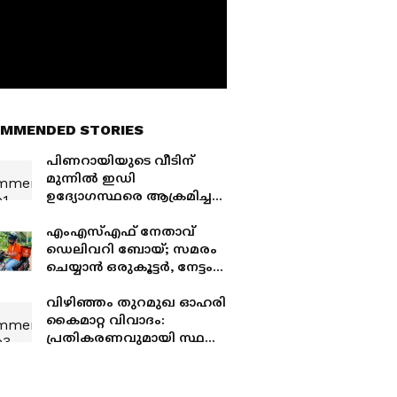
MMENDED STORIES
പിണറായിയുടെ വീടിന്
മുന്നില്‍ ഇഡി
ഉദ്യോഗസ്ഥരെ ആക്രമിച്ച
കേസ്; സിബിഐ
അന്വേഷണം വേണമെന്ന
എംഎസ്എഫ് നേതാവ്
ആവശ്യം തള്ളണമെന്ന്
ഡെലിവറി ബോയ്; സമരം
പൊലീസ്
ചെയ്യാൻ ഒരുകൂട്ടർ, നേട്ടം
നക്കിത്തിന്നാൻ മറ്റൊരു
കൂട്ടർ എന്ന് വിമർശിച്ച്
വിഴിഞ്ഞം തുറമുഖ ഓഹരി
ജലീൽ, ലീഗിനെതിരെ
കൈമാറ്റ വിവാദം:
കടുത്ത പരിഹാസം
പ്രതികരണവുമായി സ്ഥലം
എംപി ശശി തരൂർ