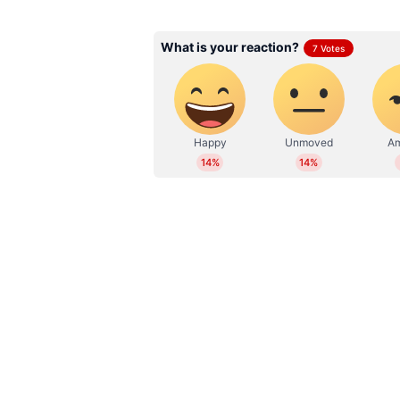
WD
Web Desk