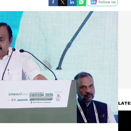
Follow Us
LATE