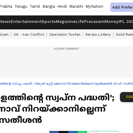
Prabha
Telugu
Tamil
Bangla
Hindi
Marathi
MyNation
Add Prefer
News
Entertainment
Sports
Magazine
Life
Pravasam
Money
IPL 20
 Scam
US - Iran Conflict
Operation Toofan
Kerala Lottery
Gold Rat
രളത്തിന്റെ സ്വപ്ന പദ്ധതി'; നികുതി കൂട്ടി ഖജനാവ് നിറയ്ക്കാനില്ലെന്ന് മുഖ്യമന്ത്രി വി.ഡി. സത
രളത്തിന്റെ സ്വപ്ന പദ്ധതി';
FOO
ാവ് നിറയ്ക്കാനില്ലെന്ന്
ഡി. സതീശൻ