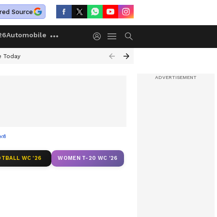
red Source
26
Automobile
e Today
ീശൻ
TBALL WC '26
WOMEN T-20 WC '26