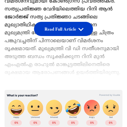
വിമർശനവുമായി കോൺഗ്രസ് പ്രവർത്തകർ.
സത്യപ്രതിജ്ഞ വേദിയിലെത്തിയ റിനി ആൻ
ജോർജ്ജ് സത്യ പ്രതിജ്ഞാ ചടങ്ങിലെ
മുഖ്യാതിഥികളിലൊരാളായ തെലങ്കാന
Read Full Article
മുഖ്യമന്ത്രി രേവന്ത് റെഡ്ഡിക്കൊപ്പമുള്ള ചിത്രം
പങ്കുവച്ചതിന് പിന്നാലെയാണ് വിമർശനം
രൂക്ഷമായത്. മുഖ്യമന്ത്രി വി ഡി സതീശനുമായി
അടുത്ത ബന്ധം സൂക്ഷിക്കുന്ന റിനി മുൻ
എംഎൽഎ രാഹുൽ മാങ്കൂട്ടത്തിലിനെതിരെ
രൂക്ഷമായ ആരോപണങ്ങൾ ഉയർത്തിയിരുന്നു.
ഇതിന് പിന്നാലെയാണ് രാഹുലിനെതിരെ
വിവാദമായ ഓഡിയോ സന്ദേശങ്ങൾ പുറത്ത്
LATEST VIDEOS
വന്നതും പീഡനാരോപണം വലിയ
വിവാദമായതും. ഈ സാഹചര്യത്തിലാണ് റിനി
സത്യപ്രതിജ്ഞാ ചടങ്ങിലെത്തിയതിന്
വിമർശനം രൂക്ഷമാകുന്നത്.