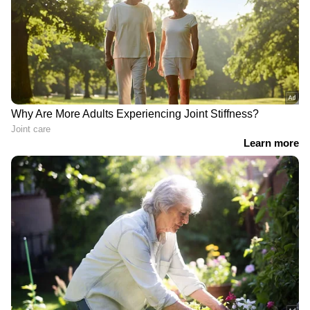
ആൻ ജോർജ്ജ് മറുപടി നൽകിയത്.ഒരുപാട്‌
ദേശിയ നേതാക്കളെ അടുത്ത് കാണാനും
സംസാരിക്കാനുമുള്ള അവസരം ലഭിച്ചു.
ഇതെല്ലാം കണ്ടു കണ്ണുകടി ഉണ്ടായ ചില
കുലംകുത്തികൾ ഓരിയിട്ടു. അതിനെ
അർഹിക്കുന്ന അവജ്ഞയോടെ അപ്പോൾ
തന്നെ അവഗണിക്കുന്നു. അവർ
കോൺഗ്രെസുകാർ ആണെന്ന് ഞാൻ
കരുതുന്നില്ല കാരണം കോൺഗ്രെസുകാർ
അത്രയും സ്നേഹവായ്‌പോടെയാണ് എന്നോട്
പെരുമാറിയതെന്നാണ് റിനി സാമൂഹ്യ
മാധ്യമങ്ങളിൽ കുറിച്ചത്.
ഏഷ്യാനെറ്റ് ന്യൂസ് ലൈവ് വീഡിയോ
കാണാം