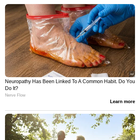
LATEST VIDEOS
ഫരീദാബാദില്‍ സ്‌കൂള്‍
വരാന്തയില്‍ അധ്യാപികയെ
കുത്തിക്കൊന്നു | Faridabad | Crime
News
വിവാഹത്തിന് നിർബന്ധിച്ചു;
വാക്കുതർക്കത്തിന് പിന്നാലെ
നൃത്ത അധ്യാപികയെ കഴുത്തു
ഞെരിച്ച് കൊലപ്പെടുത്തി
അതേസമയം വേദിയിലേക്ക് എത്തിയപ്പോൾ
നേരിട്ട കൂവലിന് രൂക്ഷമായ ഭാഷയിലാണ് റിനി