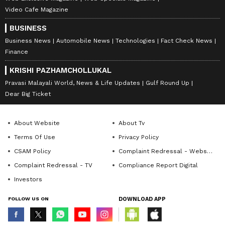
Video Cafe Magazine
BUSINESS
Business News
Automobile News
Technologies
Fact Check News
Finance
KRISHI PAZHAMCHOLLUKAL
Pravasi Malayali World, News & Life Updates
Gulf Round Up
Dear Big Ticket
About Website
About Tv
Terms Of Use
Privacy Policy
CSAM Policy
Complaint Redressal - Website
Complaint Redressal - TV
Compliance Report Digital
Investors
FOLLOW US ON
DOWNLOAD APP