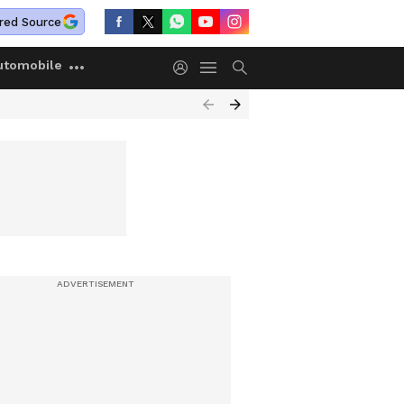
red Source
utomobile