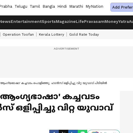
Prabha
Telugu
Tamil
Bangla
Hindi
Marathi
MyNation
Add Prefer
News
Entertainment
Sports
Magazine
Life
Pravasam
Money
Yatra
A
Operation Toofan
Kerala Lottery
Gold Rate Today
ംഗ്യഭാഷാ' കച്ചവടം പൊളിഞ്ഞു; ഹാൻസ് ഒളിപ്പിച്ചു വിറ്റ യുവാവ് പിടിയിൽ
'ആംഗ്യഭാഷാ' കച്ചവടം
ഒളിപ്പിച്ചു വിറ്റ യുവാവ്