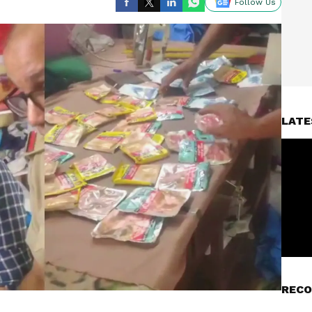
Follow Us
LATE
RECO