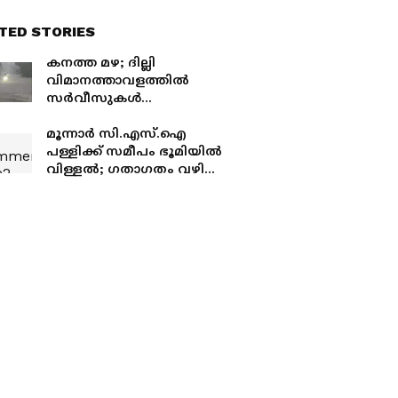
TED STORIES
കനത്ത മഴ; ദില്ലി
വിമാനത്താവളത്തിൽ
സർവീസുകൾ
താറുമാറായി, 15
വിമാനങ്ങൾ
മൂന്നാർ സി.എസ്.ഐ