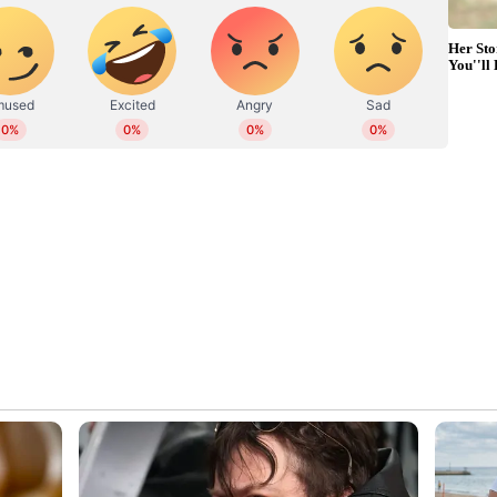
ാ ഗണപതി ഹോമം നടന്നു. 7.30 ന് ഉഷപൂജക്ക്.ശേഷം
റുക്കെടുപ്പ് നടന്നു.