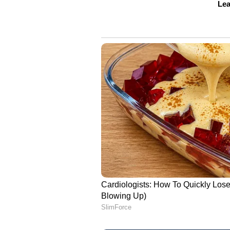
സ്വത്തുക്കൾ കണ്ടാണ് സർക്കാർ 
കേസിന്‍റെ മെറിറ്റിനെ കോടതി എ
ചോദ്യമാണുയരുന്നത്. ബിജെപിയുടെ 
മൽഹോത്രയുടെ പരാമർശമെന്നും വി
അനുവദിച്ച സുപ്രീംകോടതിയുടെ ചരിത
പറഞ്ഞ ഒരേ ജഡ്ജിയും ഇന്ദു മ
'ഹരിവരാസന'ത്തിന്റെ നൂറ് വ
തുടക്കം