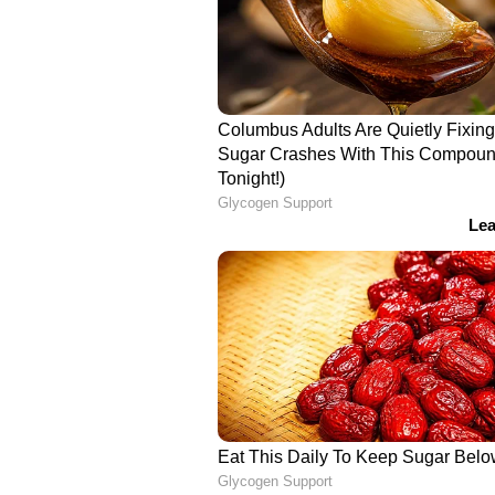
കഴിഞ്ഞ ദിവസം സുപ്രീം കോടതി മുന
വിവാദമായിരുന്നു. വരുമാനം ലക്ഷ്യമിട്ട
സർക്കാരുകൾ ശ്രമിക്കുകയാണെന്ന
താനും യു യു ലളിതും ചേർന്നാണ് 
തിരുവനന്തപുരം മെഡിക്കൽ കോള
ഇന്ദു മൽഹോത്ര, ശ്രീപത്മനാഭസ്വാമി
സംസാരിക്കുന്ന വീഡിയോയിലാണ് വിവ
അഭിമാനമുണ്ടെന്ന് കൂടി നിന്നവർ 
കേൾക്കാം. ശ്രീപത്മനാഭസ്വാമി ക
രാജകുടുംബത്തിന് കൂടി അവകാശപ്പെട
ലളിതും ഇന്ദുമൽഹോത്രയും ചേർന്ന
ഹൈക്കോടതി വിധി തള്ളിയായിരുന്
'ക്ഷേത്രങ്ങൾ ഏറ്റെടുക്കാൻ കമ്മ്
ശ്രമിക്കുന്നു',വിവാദപരാമര്‍ശവ