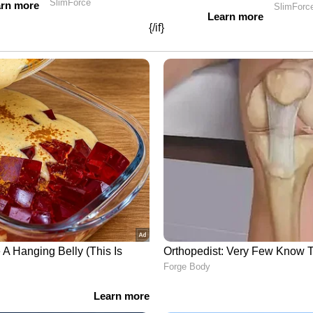
നീക്കമെന്ന ജഡ്ജിയുടെ തന്നെ പരാമർശത്തോടെ,
ങ്ങനെയാണ് കണ്ടതെന്ന സുപ്രധാന
പ്രചാരണങ്ങൾക്ക് ചേർന്ന് രീതിയിലാണ് ഇന്ദു
മർശനമുണ്ട്. ശബരിമല സ്ത്രീ പ്രവേശനം
്രം കുറിച്ച ഭൂരിപക്ഷ വിധിയിൽ വിയോജിച്ച് വിധി
ൽഹോത്രയാണ്.
ര്‍ഷം; ശതാബ്ദി ആഘോഷങ്ങൾക്ക് നാളെ