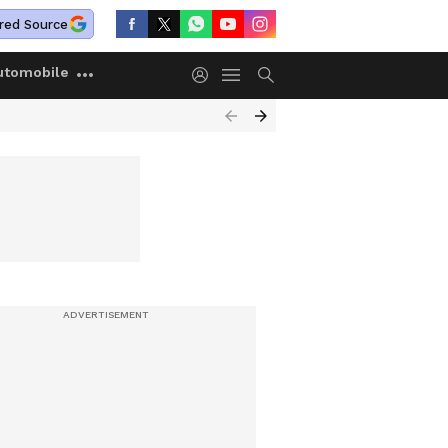
red Source
utomobile