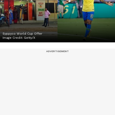
Syppyco World Cup Offer
Image Credit:
Getty/X