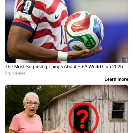
DOWNLOAD APP
കേരളത്തിലെ എല്ലാ വാർത്തകൾ
Kerala
News
അറിയാൻ എപ്പോഴും ഏഷ്യാനെറ്റ്
ന്യൂസ് വാർത്തകൾ.
Malayalam News
തത്സമയ അപ്‌ഡേറ്റുകളും ആഴത്തിലുള്ള
വിശകലനവും സമഗ്രമായ റിപ്പോർട്ടിംഗും —
എല്ലാം ഒരൊറ്റ സ്ഥലത്ത്. ഏത് സമയത്തും,
എവിടെയും വിശ്വസനീയമായ വാർത്തകൾ
ലഭിക്കാൻ
Asianet News Malayalam