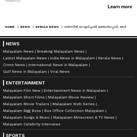
HOME
NEWS
KERALA NEWS
ബ്രസീൽ ഗോളടിച്ചാൽ മഞ്ഞൾപ്പൊടി, അർജന്‍റീനക്ക് പായസം മിക്സ്, ഫുട്ബോൾ ആരാധകർക്ക് വമ്പൻ ഓഫറുമായി സപ്ലൈകോ
NEWS
Malayalam News
Breaking Malayalam News
Latest Malayalam News
India News in Malayalam
Kerala News
Crime News
International News in Malayalam
Gulf News in Malayalam
Viral News
ENTERTAINMENT
Malayalam Film New
Entertainment News in Malayalam
Malayalam Short Films
Malayalam Movie Review
Malayalam Movie Trailers
Malayalam Web Series
Malayalam Bigg Boss
Box Office Collection Malayalam
Malayalam Songs & Music
Malayalam Miniscreen & TV News
Malayalam Celebrity Interviews
SPORTS