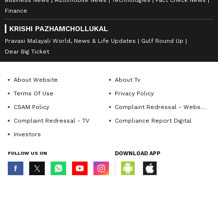
Business News
Automobile News
Technologies
Fact Check News
Finance
KRISHI PAZHAMCHOLLUKAL
Pravasi Malayali World, News & Life Updates
Gulf Round Up
Dear Big Ticket
About Website
About Tv
Terms Of Use
Privacy Policy
CSAM Policy
Complaint Redressal - Website
Complaint Redressal - TV
Compliance Report Digital
Investors
FOLLOW US ON
DOWNLOAD APP
© Copyright 2026 Asianxt Digital Technologies Private Limited (Formerly
known as Asianet News Media & Entertainment Private Limited) | All Rights
Reserved