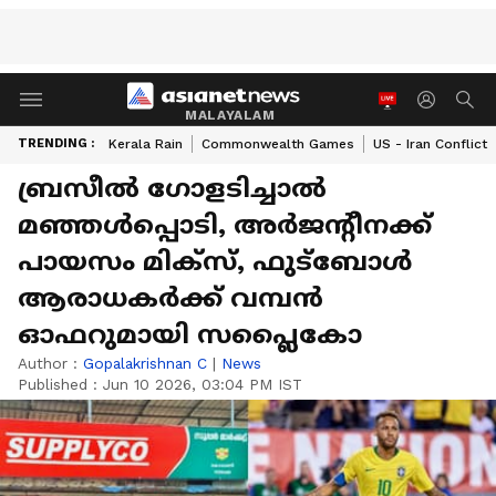
MALAYALAM
TRENDING :
Kerala Rain
Commonwealth Games
US - Iran Conflict
ബ്രസീൽ ഗോളടിച്ചാൽ
മഞ്ഞൾപ്പൊടി, അർജന്‍റീനക്ക്
പായസം മിക്സ്, ഫുട്ബോൾ
ആരാധകർക്ക് വമ്പൻ
ഓഫറുമായി സപ്ലൈകോ
Author :
Gopalakrishnan C
|
News
Published :
Jun 10 2026, 03:04 PM IST