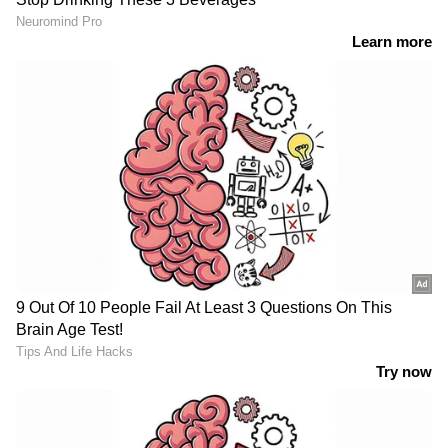
LATEST VIDEOS
തപ്പിയത് ഹെൽമറ്റ് കള്ളനെ;
കിട്ടിയത് ബൈക്ക് മോഷ്ടാവിനെ
മണിക്കൂറിൽ ആറായിരം
വാഹനങ്ങൾ; ദുബായ് അൽ
കുദ്രയിലെ പാലം തുറന്നു