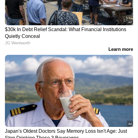
ആനക്കൊമ്പ് കേസ്:
പത്തനംതിട്ട പോക്സോ
മോഹൻലാലിന്‍റെ
കേസില്‍ വഴിത്തിരിവ്; 13
കൈവശമുള്ളത് രണ്ട്
കാരിയുടെ മൊഴി കളവ്,
ജോഡി
പ്രണയ നൈരാശ്യത്തില്‍
ആനക്കൊമ്പുകളും 13
കെട്ടിച്ചമച്ച കഥയെന്ന്
കരകൗശല വസ്തുക്കളും,
പൊലീസ്
വിവരങ്ങൾ വനംവകുപ്പിന്
കൈമാറി