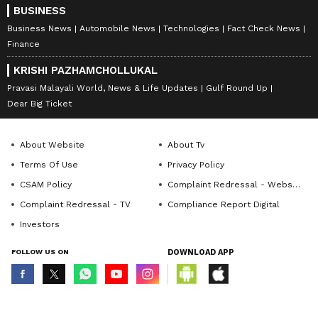
BUSINESS
Business News
Automobile News
Technologies
Fact Check News
Finance
KRISHI PAZHAMCHOLLUKAL
Pravasi Malayali World, News & Life Updates
Gulf Round Up
Dear Big Ticket
About Website
About Tv
Terms Of Use
Privacy Policy
CSAM Policy
Complaint Redressal - Website
Complaint Redressal - TV
Compliance Report Digital
Investors
FOLLOW US ON
DOWNLOAD APP
© Copyright 2026 Asianxt Digital Technologies Private Limited (Formerly
known as Asianet News Media & Entertainment Private Limited) | All Rights