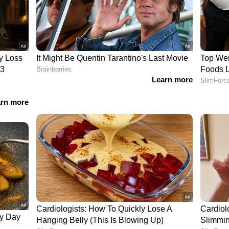
ര്‍
ീണ്ടും മത്സരിച്ചാല്‍ ദേശീയ തലത്തിലെ പ്രതിപക്ഷ
ധിക്കുമെന്ന് സിപിഎമ്മും സിപിഐയും മുന്നറിയിപ്പ്
ാഹുലിന്‍റെ സ്ഥാനാര്‍ത്ഥിത്വം കേരളത്തില്‍
രിക്കും. കഴിഞ്ഞ തവണത്തെ രാഹുലിന്‍റെ
ഫ് തൂത്തുവാരിയതിലെ പ്രധാന ഘടകമായിരുന്നു.
?v=Ko18SgceYX8