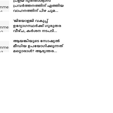
പ്രളയ ദുരിതാശ്വാസ
പ്രവർത്തനത്തിന് എത്തിയ
വാഹനത്തിന് പിഴ ചുമത്തി;
എംവിഡി ഉദ്യോഗസ്ഥന്
സസ്പെൻഷൻ
'ജിയോളജി വകുപ്പ്
ഉദ്യോഗസ്ഥർക്ക് ഗുരുതര
വീഴ്ച, കർശന നടപടി
സ്വീകരിക്കും'; പാണക്കാട്ടെ
മണ്ണിടിച്ചിലിൽ മന്ത്രി
ആയങ്കിയുടെ സോഷ്യൽ
കുഞ്ഞാലിക്കുട്ടി
മീഡിയ ഉപയോഗിക്കുന്നത്
മറ്റൊരാൾ? ആഭ്യന്തര
മന്ത്രിയെ വെല്ലുവിളിച്ചതിൽ
ആയങ്കിയെ പൂട്ടാൻ
പൊലീസ്