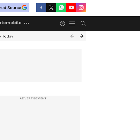
red Source
utomobile
e Today