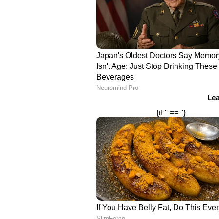
മത്ത് പിടിച്ചു':എപി അനില്‍കുമാ
അതേ സമയം രാഹുല്‍ വയനാട്ടില്‍ വ
സഖ്യ നീക്കങ്ങളെ പ്രതികൂലമായി ബാ
നല്‍കിയിരുന്നു. സിപിഐയേക്കാള്‍ ര
പരിക്കുണ്ടാക്കുക സിപിഎമ്മിനായി
സ്ഥാനാര്‍ത്ഥിത്വം കേരളം യുഡിഎ
https://www.youtube.com/watch