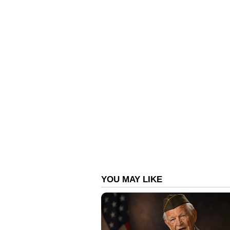
എനിക്ക് തോന്നുന്നില്ല. പക്ഷേ അദ്ദേ
നേതാവാണ്. വടക്കേന്ത്യയില്‍ മത്സര
വയനാട് സുരക്ഷിതമാണ്.'
സംഘടനാ ജനറല്‍സെക്രട്ടറി കെ സി
അഭ്യൂഹങ്ങളേയും താരിഖ് തള്ളുന്നു
തെരഞ്ഞെടുപ്പിന് പാര്‍ട്ടിയെ സജ്
വിശദീകരിക്കുന്നു. പാര്‍ട്ടിയുടെ താ
തെരഞ്ഞെടുപ്പിനായി പ്രവര്‍ത്തിക്ക
തെരഞ്ഞെടുപ്പ് കോണ്‍ഗ്രസിന് നിര
സര്‍ക്കാര്‍ പരിപാടികള്‍ രാജകല