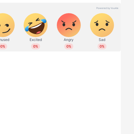
ടില്‍ നിന്ന് മത്സരിക്കും. മാറ്റം വരേണ്ട
വാത്സല്യവും സ്നേഹവുമാണ് കിട്ടുന്നത്.' പിന്നെ
ർ ചോദിച്ചു. രാഹുല്‍ ഗാന്ധി ഇക്കുറിയും
ിഴ് നാട്ടിലേക്കോ? കര്‍ണ്ണാടകയും ഉന്നമിടുന്നോ?
ഴാണ് താരിഖ് അന്‍വര്‍ വ്യക്തത വരുത്തുന്നത്.
ു സാഹചര്യവും നിലവിലില്ല. രാഹുലിനെ വയനാടും
്കഴിഞ്ഞു. വടക്കേ ഇന്ത്യയിലെ ഏതെങ്കിലും
‍ സാധ്യതയുണ്ടോയെന്ന ചോദ്യത്തിന് മറുപടി ഇങ്ങനെ.