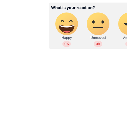
'രാഹുൽ ​ഗാന്ധി തീര്‍ച്ചയായും വയനാട്
സാഹചര്യമില്ല. അദ്ദേഹത്തിന് വലിയ 
എന്തിന് മാറണമെന്നും താരിഖ് അൻവ
വയനാട്ടിലേക്ക് തന്നെയോ? അതോ തമ
അഭ്യൂഹങ്ങള്‍ പലത് പ്രചരിക്കുമ്പോ
'വയനാട്ടില്‍ നിന്ന് മാറേണ്ടേ ഒര
വയനാടിനെ രാഹുലും നെഞ്ചിലേറ്റിക
മണ്ഡലത്തില്‍ കൂടി മത്സരിക്കാന്