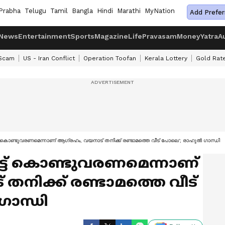
Prabha
Telugu
Tamil
Bangla
Hindi
Marathi
MyNation
Add Prefer
News
Entertainment
Sports
Magazine
Life
Pravasam
Money
Yatra
A
 Scam
US - Iran Conflict
Operation Toofan
Kerala Lottery
Gold Rat
് കൊണ്ടുവരണമെന്നാണ് ആഗ്രഹം, വയനാട് തനിക്ക് രണ്ടാമത്തെ വീട് പോലെ'; രാഹുൽ ഗാന്ധി
്ട് കൊണ്ടുവരണമെന്നാണ്
തനിക്ക് രണ്ടാമത്തെ വീട്
ാന്ധി