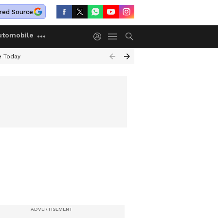
red Source
utomobile
e Today