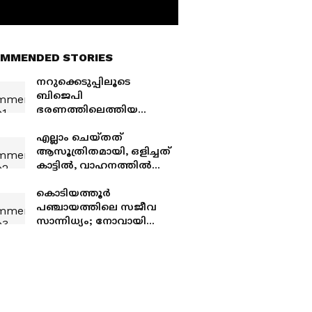
MMENDED STORIES
നറുക്കെടുപ്പിലൂടെ
ബിജെപി
ഭരണത്തിലെത്തിയ
പഞ്ചായത്ത്;
താഴെയിറക്കാൻ
എല്ലാം ചെയ്തത്
കോണ്‍ഗ്രസ് നീക്കം,
ആസൂത്രിതമായി, ഒളിച്ചത്
വേണം എൽഡിഎഫ്
കാട്ടില്‍, വാഹനത്തില്‍
സഹായം
വാക്കത്തിയും;
പാൽക്കുളങ്ങരയിൽ
കൊടിയത്തൂര്‍
യുവാവിനെ പട്ടാപ്പകൽ
പഞ്ചായത്തിലെ സജീവ
വെട്ടിക്കൊന്നവർ പിടിയിൽ
സാന്നിധ്യം; നോവായി
സ്റ്റാന്‍ഡിംഗ് കമ്മിറ്റി
ചെയര്‍പേഴ്‌സൻ
ആയിഷയുടെ വിയോഗം