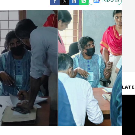
Follow Us
LATE