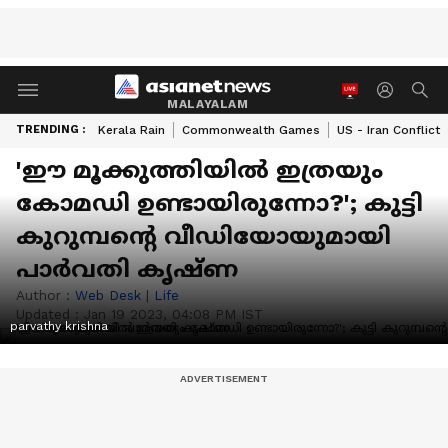
MALAYALAM
TRENDING :
Kerala Rain
Commonwealth Games
US - Iran Conflict
'ഈ മൂക്കുത്തിയില്‍ ഇത്രയും
കോമഡി ഉണ്ടായിരുന്നോ?'; കുട്ടി
കുറുമ്പന്‍റെ വീഡിയോയുമായി
പാര്‍വതി കൃഷ്ണ
Author :
Web Desk
|
Life
Updated :
Jan 19 2023, 04:08 PM IST
parvathy krishna