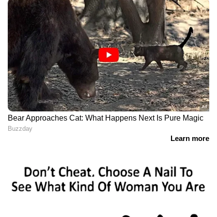
ആക്കിയതിന് ഇതിഹാസ താരം ഫഹദ്
ഫാസിലടക്കമുള്ള എല്ലാവർക്കും നന്ദി പറയുന്നു.
ആ നിമിഷങ്ങൾ ഒരിക്കലും മറക്കില്ല"- പാർവതി
ഇൻസ്റ്റഗ്രാമിൽ കുറിച്ചത് ഇങ്ങനെയായിരുന്നു.
Also Read: ഹൃദയാരോഗ്യം മുതല്‍
എല്ലുകളുടെ ആരോഗ്യം വരെ; അറിയാം
സോയ മില്‍ക്കിന്‍റെ ഗുണങ്ങള്‍...