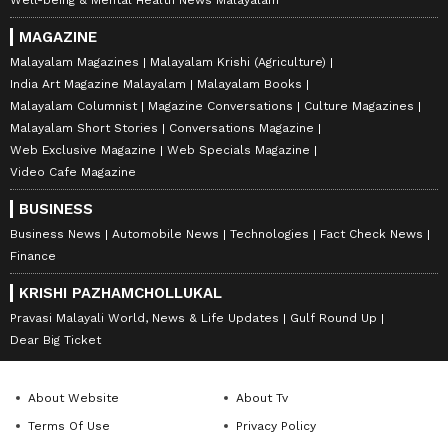
Well-being & Mental Health News Malayalam
MAGAZINE
Malayalam Magazines
Malayalam Krishi (Agriculture)
India Art Magazine Malayalam
Malayalam Books
Malayalam Columnist
Magazine Conversations
Culture Magazines
Malayalam Short Stories
Conversations Magazine
Web Exclusive Magazine
Web Specials Magazine
Video Cafe Magazine
BUSINESS
Business News
Automobile News
Technologies
Fact Check News
Finance
KRISHI PAZHAMCHOLLUKAL
Pravasi Malayali World, News & Life Updates
Gulf Round Up
Dear Big Ticket
About Website
About Tv
Terms Of Use
Privacy Policy