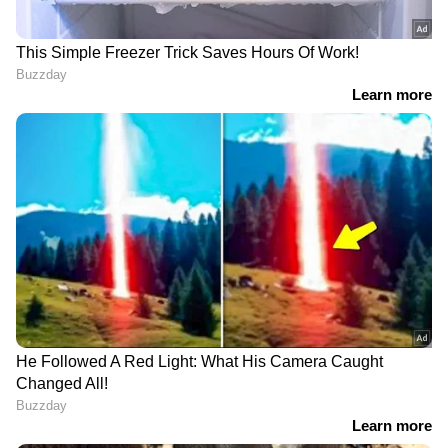
സിനിമയുടെ ഭാഗമാകാൻ സാധ്യമായ ആ
ഓഡിഷൻ ദിവസങ്ങൾ എനിക്ക് ഇപ്പോഴും
വിശ്വസിക്കാൻ കഴിയുന്നില്ല. എന്നെ അതിനായി
തെരഞ്ഞെടുത്തപ്പോൾ എനിക്ക് എന്നെത്തന്നെ
വിശ്വസിക്കാൻ കഴിഞ്ഞിരുന്നില്ല. എനിക്ക് ഇത്
സാധ്യമാക്കിയതിന് ആർജെ ശാലിനി ചേച്ചിക്ക്
നന്ദി. നിങ്ങൾ എനിക്കായി ഇവിടെ
ഇല്ലായിരുന്നുവെങ്കിൽ ഇത് ഒരിക്കലും
സംഭവിക്കില്ലായിരുന്നു. ഞാൻ എങ്ങനെ ആ
വേഷം ചെയ്തുവെന്ന് എനിക്കറിയില്ല. ഞാൻ
അത് ചെയ്തുവെന്ന് എനിക്ക് ഇപ്പോഴും
വിശ്വസിക്കാനും കഴിയുന്നില്ല. എന്നെ
സിനിമയിലുടനീളം നയിച്ചതിന് എന്റെ
സംവിധായകൻ മനീഷ് നാരായണൻ സാറിന്
നന്ദി പറയുന്നു. അവസാന ക്ലൈമാക്സ്
രംഗങ്ങളിൽ എന്നെ കൺഫർട്ടബിൾ