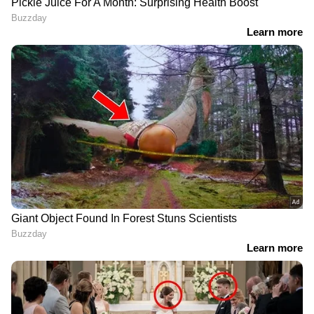
അതേസമയം, മാലിക്ക് പുറത്തിറങ്ങി ഒരു
നിഷേധിക്കുന്നതിന് തുല്ല്യമാണെന്ന്
വർഷം പിന്നിടുമ്പോൾ, തന്റെ ജീവിതത്തിലെ
സുപ്രീംകോടതി | Supreme Court
സ്വപ്നം സാക്ഷാത്കരിക്കപ്പെട്ട
നിമിഷത്തെക്കുറിച്ച് പാർവതി പങ്കുവച്ച കുറിപ്പും
സംസ്ഥാന വിഷയങ്ങളെക്കുറിച്ചുള്ള
സോഷ്യല്‍ മീഡിയയില്‍ ഏറെ ശ്രദ്ധ
ചോദ്യങ്ങൾക്ക് കൈകൂപ്പി
നേടിയിരുന്നു.
ഒഴിഞ്ഞുമാറി കെ.സി
വേണുഗോപാൽ എംപി |KC
Venugopal