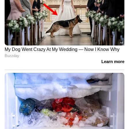
"കോന്നിയിലെ ഒരു ചെറിയ ഗ്രാമത്തിൽ
നിന്നുള്ള ഒരു പെൺകുട്ടി ഒരു നടിയാകുക എന്ന
സ്വപ്നം കണ്ടു, അത് സംഭവിച്ചു.
ഇങ്ങനെയൊരു ലെജൻഡറി സിനിമയുടെ
ഭാഗമാകുമെന്ന് ഞാൻ ഒരിക്കലും
കരുതിയിരുന്നില്ല. ഈ യാത്രയിലുടനീളം എന്നെ
പിന്തുണച്ച ആർജെ ശാലിനി, മഹേഷ്
നാരായണൻ, ആന്റോ ജോസഫ് , സജിമോൻ
പ്രഭാകർ, സനൽ, ഫഹദ് ഫാസിൽ എന്നിവർക്ക്
ഞാൻ നന്ദി പറയുന്നു. ഡോ. ഷെർമിൻ
എപ്പോഴും എനിക്ക് പ്രത്യേകതകളുള്ള
കഥാപാത്രമാണ്. ഒരു 'മഹേഷ് നാരായണൻ'