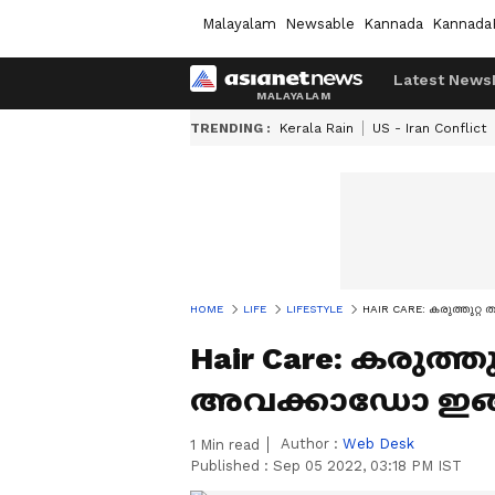
Malayalam
Newsable
Kannada
Kannada
Latest News
TRENDING :
Kerala Rain
US - Iran Conflict
HOME
LIFE
LIFESTYLE
HAIR CARE: കരുത്തുറ്റ
Hair Care: കരുത്ത
അവക്കാഡോ ഇങ്ങ
Author :
Web Desk
1
Min read
Published :
Sep 05 2022, 03:18 PM IST