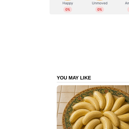
കൂടാതെ അവക്കാഡോയും പഴവും ഉപയ
പഴം നന്നായി ഉടച്ചതിലേയ്ക്ക് 
മിശ്രിതമാക്കാം. ഇനി ഈ മിശ്രിതം തല
കഴുകിക്കളയാം. തലമുടി വളരാന്‍
Also Read: മേക്കപ്പ് നീക്കം ചെയ്യ