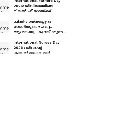
International Fathers Day
2026: ജീവിതത്തിലെ
റിയൽ ഹീറോയ്ക്ക്
ആശംസകൾ നേരാം
'ചികിത്സയ്ക്കപ്പുറം
രോഗിയുടെ ഭയവും
ആശങ്കയും കുറയ്ക്കുന്ന
കരുതലുള്ള സാന്നിധ്യമാണ്
പലപ്പോഴും നഴ്സിന്റെ
International Nurses Day
ഏറ്റവും വലിയ സംഭാവന'
2026 : ജീവന്റെ
കാവൽമാലാഖമാർ :
ഇന്ത്യൻ സാഹചര്യത്തിലെ
നഴ്സിം​ഗ് മേഖലയുടെ
അവസ്ഥ