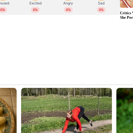
ോഗിച്ചും ഹെയര്‍ മാസ്ക് തയ്യാറാക്കാം. ഒരു
അവക്കാഡോയുടെ മാംസളമായ ഭാഗം ചേർത്ത്
മുടിയിൽ പുരട്ടി 15 മിനിറ്റിനു ശേഷം
 ഈ മാസ്കും സഹായിക്കും.
ുമ്പോള്‍ ശ്രദ്ധിക്കേണ്ട ഏഴ് കാര്യങ്ങള്‍...