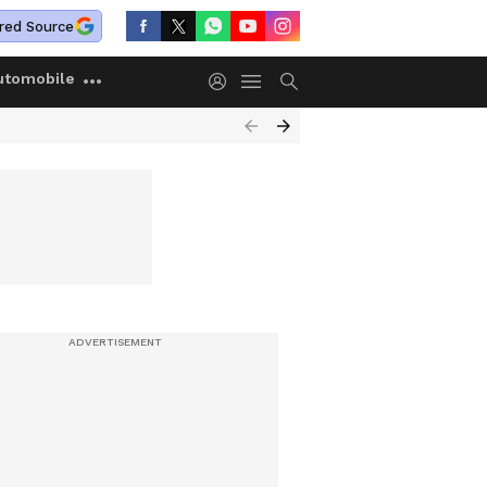
red Source
utomobile