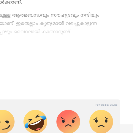
്‍ക്കാണ്.
രോടുള്ള ആത്മബന്ധവും സൗഹൃദവും നന്ദിയും
ണ്. ഇതെല്ലാം കൃത്യമായി വരച്ചുകാട്ടുന്ന
്പോഴും വൈറലായി കാണാറുണ്ട്.