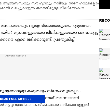
ുള്ള ആത്മബന്ധവും സൗഹൃദവും നന്ദിയും സ്നേഹവുമെല്ലാം
മായി വരച്ചുകാട്ടുന്ന തരത്തിലുള്ള വീഡിയോകള്‍
RECO
ടെ രസകരമായും വ്യത്യസ്തമായതുമായ എത്രയോ
യില്‍ മൃഗങ്ങളുമായോ ജീവികളുമായോ ബന്ധപ്പെട്ട
ാരെ ഏറെ ലഭിക്കാറുണ്ട്. പ്രത്യേകിച്ച്
ുഷ്യരോടുള്ള കരുതലും സ്നേഹവുമെല്ലാം
തോഷവും തോന്നിക്കുന്നത് തന്നെയാണ്.
READ FULL ARTICLE
ല്‍ ഏറ്റവുമധികം കാഴ്ചക്കാരെ ലഭിക്കാറുള്ളത്