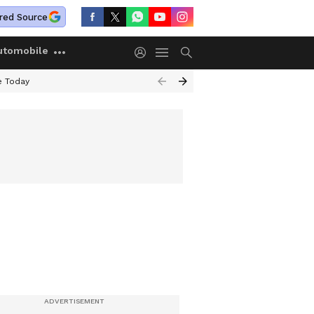
red Source
utomobile
e Today