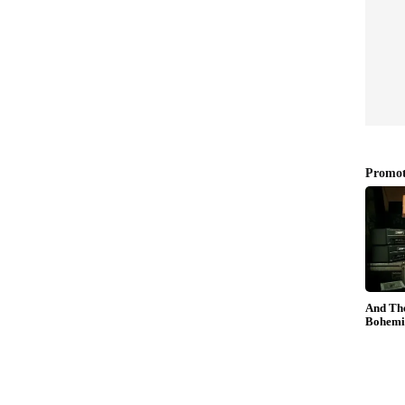
ധി പേര്‍ ഇത് തങ്ങളുടെ സോഷ്യല്‍ മീഡിയ പേജുകളില്‍
നു. വളരെ ചെറിയൊരു ദൃശ്യമാണെങ്കില്‍ കൂടിയും
ടെ ഉടമസ്ഥരോടുള്ള ഗാഢമായ ബന്ധത്തെ ലളിതമായി
മനസ് നിറയ്ക്കുന്ന രംഗമെന്നുമെല്ലാം ധാരാളം
കയും ചെയ്തിരിക്കുന്നു.
ോം ഇങ്ങനെ ആയാലെന്താ!'; യുവാവിന്‍റെ വീഡിയോ