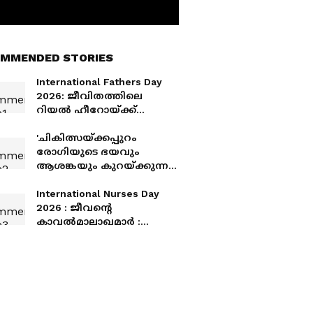
MMENDED STORIES
International Fathers Day
2026: ജീവിതത്തിലെ
റിയൽ ഹീറോയ്ക്ക്
ആശംസകൾ നേരാം
'ചികിത്സയ്ക്കപ്പുറം
രോഗിയുടെ ഭയവും
ആശങ്കയും കുറയ്ക്കുന്ന
കരുതലുള്ള സാന്നിധ്യമാണ്
പലപ്പോഴും നഴ്സിന്റെ
International Nurses Day
ഏറ്റവും വലിയ സംഭാവന'
2026 : ജീവന്റെ
കാവൽമാലാഖമാർ :
ഇന്ത്യൻ സാഹചര്യത്തിലെ
നഴ്സിം​ഗ് മേഖലയുടെ
അവസ്ഥ