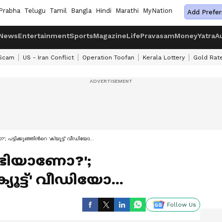
Prabha
Telugu
Tamil
Bangla
Hindi
Marathi
MyNation
Add Prefer
News
Entertainment
Sports
Magazine
Life
Pravasam
Money
Yatra
A
 Scam
US - Iran Conflict
Operation Toofan
Kerala Lottery
Gold Rat
'; പട്ടിക്കുഞ്ഞിന്‍റെ 'ക്യൂട്ട്' വീഡിയോ...
ണ്ടിയാണോ?';
ക്യൂട്ട്' വീഡിയോ...
Follow Us