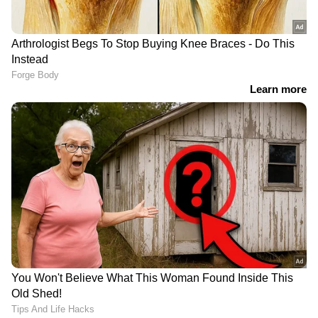
നന്നായി തേച്ചുപിടിപ്പിക്കുക. 30 മിനിറ്റിന് ശേഷം
ചെറുചൂടുവെള്ളത്തില്‍ തല കഴുകണം.
മൂന്ന്...
LATEST VIDEOS
സ്ത്രീ ആരോഗ്യ സംരക്ഷണത്തിൽ
രാജ്യത്ത് മാതൃകയാകാൻ
കര്‍ണാടക; 'ഋതുതാരെ' പദ്ധതി
ഒരുങ്ങുന്നു
നിർത്തിയിട്ട കാർ കത്തിച്ചു,
യുവതിയുടെ മേൽ
പെട്രോളൊഴിച്ചു; വീട്ടിൽക്കയറി
യുവാവിന്റെ പരാക്രമം