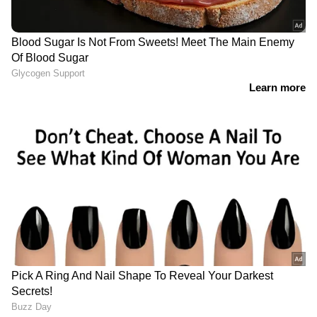
Also Read: പതിവായി ഈ പഴങ്ങള്‍ കഴിക്കൂ,
അറിയാം ആരോഗ്യ ഗുണങ്ങള്‍...