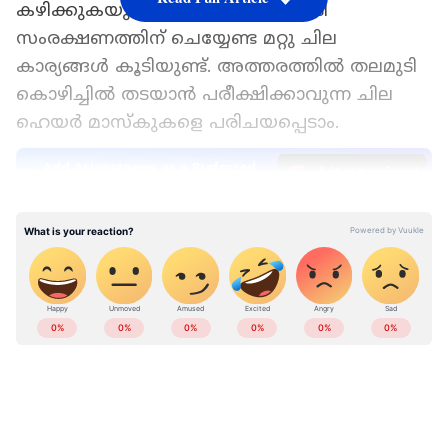
കഴിക്കുകയും വേണം. ഒപ്പം തലമുടി
സംരക്ഷണത്തിന് ചെയ്യേണ്ട മറ്റു ചില
കാര്യങ്ങള്‍ കൂടിയുണ്ട്. അത്തരത്തില്‍ തലമുടി
കൊഴിച്ചിൽ തടയാന്‍ പരീക്ഷിക്കാവുന്ന ചില
ഹെയർ മാസ്കുകളെ പരിചയപ്പെടാം.
Add Asianetnews as a Preferred
Source
LATEST VIDEOS
ഒന്ന്...
തലമുടി കൊഴിച്ചിൽ തടയാനും താരനെ
അകറ്റാനും പഴം സഹായിക്കും. ഇതിനായി
ആദ്യം പഴുത്ത പഴം രണ്ടെണ്ണം ചെറിയ
കഷണങ്ങളായി അരിഞ്ഞതിലേയ്ക്ക് ഒരു കപ്പ്
തൈര്, ഒരു ടീസ്പൂണ്‍ കറ്റാർവാഴ ജെല്ല്, രണ്ട്