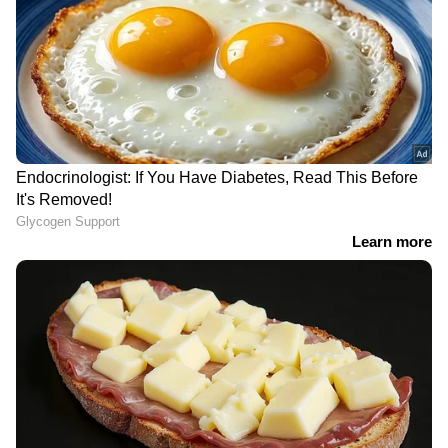
ഉപയോഗിച്ച് കഴുകാം.
നാല്...
താരന്‍ അകറ്റാനും തലമുടി വളരാനും ഏറേ
സഹായിക്കുന്ന ഒന്നാണ് നെല്ലിക്ക. ഇതിനായി
രണ്ട് നെല്ലിക്ക കുരുകളഞ്ഞ് അരച്ചെടുക്കുക.
ശേഷം ഇതിൽ കുറച്ച് തൈര് ചേർത്ത്
തലയോട്ടിയിൽ പുരട്ടാം. അരമണിക്കൂറിനു
ശേഷം കഴുകിക്കളയാം. താരനകറ്റാനും
മുടികൊഴിച്ചിലകറ്റാനും ഈ മാസ്ക്
സഹായിക്കും.