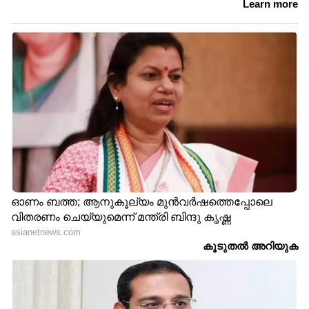
ഏഷ്യാനെറ്റ് ന്യൂസ് ലൈവ് യൂട്യൂബിൽ
കാണാം