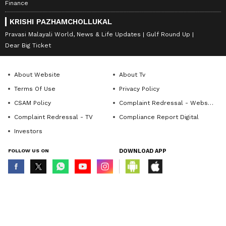
Finance
KRISHI PAZHAMCHOLLUKAL
Pravasi Malayali World, News & Life Updates
Gulf Round Up
Dear Big Ticket
About Website
About Tv
Terms Of Use
Privacy Policy
CSAM Policy
Complaint Redressal - Website
Complaint Redressal - TV
Compliance Report Digital
Investors
FOLLOW US ON
DOWNLOAD APP
© Copyright 2026 Asianxt Digital Technologies Private Limited (Formerly
known as Asianet News Media & Entertainment Private Limited) | All Rights
Reserved