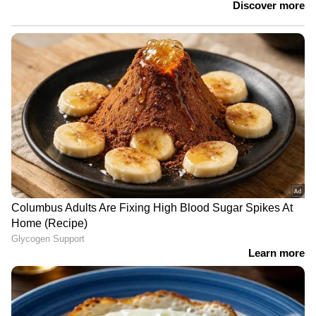
തലമുടിയുടെ പല പ്രശ്‌നങ്ങള്‍ക്കുമുള്ള
നല്ലൊരു മരുന്നാണ് ഉലുവ. ഉലുവയിലെ
അമിനോ ആസിഡുകളാണ് മുടിവളര്‍ച്ചയ്ക്കു
സഹായിക്കുന്നത്. താരന്‍ അകറ്റാനും ഉലുവ
സഹായിക്കും. ഇതിനായി ആദ്യം ഒരു കപ്പ് ഉലുവ
ഒരു രാത്രി മുഴുവൻ വെള്ളത്തിൽ
മുക്കിവയ്ക്കുക. അടുത്ത ദിവസം രാവിലെ
ഇതെടുത്ത് നന്നായി അരച്ചെടുക്കുക.
അതിലേക്ക് ഒരു മുട്ടയുടെ മഞ്ഞ ചേർത്ത്
നന്നായി യോജിപ്പിക്കുക. ശേഷം ഈ മിശ്രിതം
ശിരോചർമ്മത്തിൽ പുരട്ടി നന്നായി മസാജ്
ചെയ്യുക. 30 മിനിറ്റിന് ശേഷം ഷാംമ്പൂ