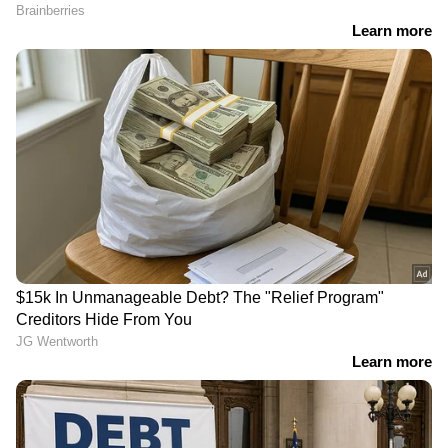
DOWNLOAD APP
RECOMMENDED STORIES
'ചികിത്സയ്ക്കപ്പുറം
International Nurses Day
രോഗിയുടെ ഭയവും
2026 : ജീവന്റെ
ആശങ്കയും കുറയ്ക്കുന്ന
കാവൽമാലാഖമാർ :