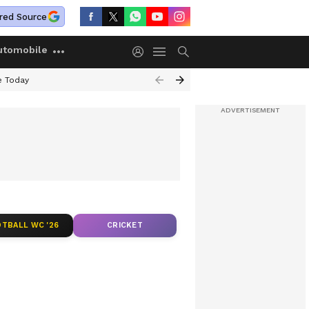
red Source
utomobile
e Today
TBALL WC '26
CRICKET