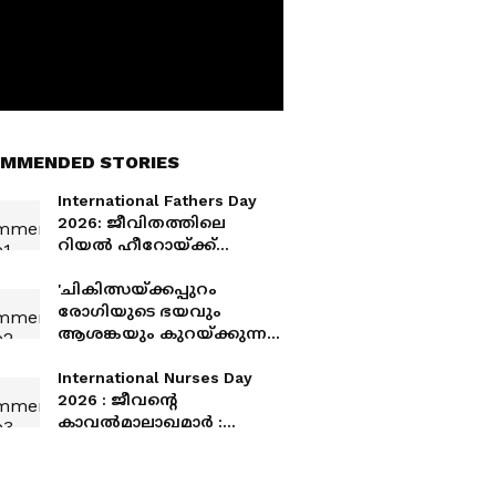
MMENDED STORIES
International Fathers Day
2026: ജീവിതത്തിലെ
റിയൽ ഹീറോയ്ക്ക്
ആശംസകൾ നേരാം
'ചികിത്സയ്ക്കപ്പുറം
രോഗിയുടെ ഭയവും
ആശങ്കയും കുറയ്ക്കുന്ന
കരുതലുള്ള സാന്നിധ്യമാണ്
പലപ്പോഴും നഴ്സിന്റെ
International Nurses Day
ഏറ്റവും വലിയ സംഭാവന'
2026 : ജീവന്റെ
കാവൽമാലാഖമാർ :
ഇന്ത്യൻ സാഹചര്യത്തിലെ
നഴ്സിം​ഗ് മേഖലയുടെ
അവസ്ഥ