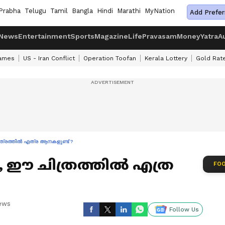
Prabha
Telugu
Tamil
Bangla
Hindi
Marathi
MyNation
Add Prefer
News
Entertainment
Sports
Magazine
Life
Pravasam
Money
Yatra
A
ames
US - Iran Conflict
Operation Toofan
Kerala Lottery
Gold Rat
ചിത്രത്തിൽ എത്ര ആനകളുണ്ട് ?
കൂ, ഈ ചിത്രത്തിൽ എത്ര
FOO
News
Follow Us