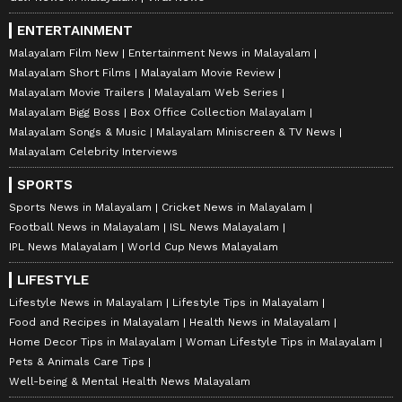
ജലനിരപ്പ് കുറഞ്ഞെങ്കിലും ദുരിതം
ENTERTAINMENT
ഒഴിയാതെ കുട്ടനാട്ടുകാര്‍; വെള്ളം
Malayalam Film New
Entertainment News in Malayalam
ഇറങ്ങാൻ ഇനിയും സമയമെടുക്കും
Malayalam Short Films
Malayalam Movie Review
Malayalam Movie Trailers
Malayalam Web Series
Malayalam Bigg Boss
Box Office Collection Malayalam
News@1PM | ഒരുമണി വാർത്ത
Malayalam Songs & Music
Malayalam Miniscreen & TV News
വിശദമായി | 08 August 2026
Malayalam Celebrity Interviews
SPORTS
Sports News in Malayalam
Cricket News in Malayalam
Football News in Malayalam
ISL News Malayalam
IPL News Malayalam
World Cup News Malayalam
LIFESTYLE
Lifestyle News in Malayalam
Lifestyle Tips in Malayalam
Food and Recipes in Malayalam
Health News in Malayalam
Home Decor Tips in Malayalam
Woman Lifestyle Tips in Malayalam
Pets & Animals Care Tips
Well-being & Mental Health News Malayalam