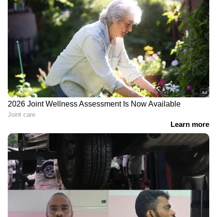
LATEST VIDEOS
ABOUT THE AUTHOR
Resmi Sreekumar
RS
2018 മുതല്‍ ഏഷ്യാനെറ്റ് ന്യൂസ് ഓണ്‍ലൈനില്‍
പ്രവര്‍ത്തിക്കുന്നു. നിലവില്‍ സീനിയർ സബ് എഡിറ്റര്‍.
ജേണലിസത്തിൽ ബിരുദവും മാസ്
കമ്യൂണിക്കേഷനിൽ പിജി ഡിപ്ലോമയും നേടി. ആരോ​
ആരോഗ്യം
ഗ്യം, ഫാഷൻ, ഫുഡ്, ലെെഫ് സ്റ്റെെൽ, വ്യുമൺ