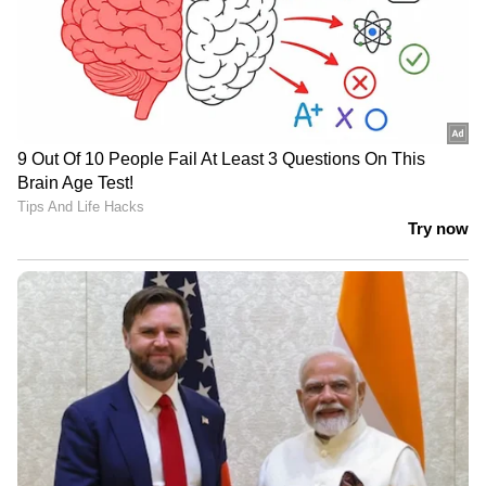
മേഖലകളിൽ, മതിയായ നഴ്സുമാരില്ല
എന്നതാണ് വിരോധാഭാസം. ഇതിന് പ്രധാന
കാരണം ഇന്ത്യൻ ആരോഗ്യരംഗത്തെ സ്വകാര്യ-
പൊതു മേഖലകൾ തമ്മിലുള്ള വലിയ
അന്തരമാണ്.
സർക്കാർ ആശുപത്രികളിൽ ജോലി
സ്ഥിരതയും ഭേദപ്പെട്ട ശമ്പളവും ലഭിക്കുമ്പോൾ,
രാജ്യത്തെ സ്വകാര്യ ആശുപത്രികളിൽ ജോലി
ചെയ്യുന്ന ഭൂരിഭാഗം നഴ്സുമാരും കടുത്ത
ചൂഷണത്തിന് ഇരയാകുന്നുണ്ട്. വളരെ കുറഞ്ഞ
ശമ്പളത്തിൽ പന്ത്രണ്ടും പതിനാലും
മണിക്കൂറുകൾ ജോലി ചെയ്യേണ്ടി
വരുന്നവരാണ് പലരും. മതിയായ വിശ്രമമോ,
അർഹമായ അവധികളോ അവർക്ക്