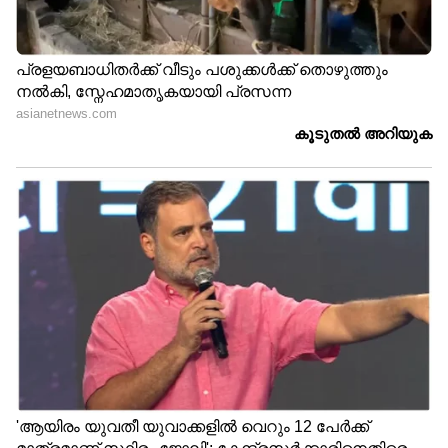
നിയമങ്ങൾ കർശനമായി
നടപ്പിലാക്കുന്നുണ്ടെന്ന് പറയുമ്പോഴും,
കേരളത്തിലെ പല സ്വകാര്യ ആശുപത്രികളിലും
നഴ്സുമാർക്ക് സർക്കാർ നിശ്ചയിച്ച മിനിമം
വേതനം പോലും ലഭിക്കുന്നില്ല എന്ന പരാതി
വ്യാപകമാണ്.
ചെലവുകൾ ദിനംപ്രതി വർദ്ധിക്കുന്ന ഇന്നത്തെ
കാലത്ത്, തുച്ഛമായ ശമ്പളം കൊണ്ട് ജീവിതം
മുന്നോട്ട് കൊണ്ടുപോകാൻ കേരളത്തിലെ
നഴ്സുമാർ വളരെയധികം ബുദ്ധിമുട്ടുന്നുണ്ട്.
നഴ്സിങ് പഠനത്തിനായി ബാങ്കുകളിൽ നിന്നും
മറ്റും എടുത്ത വിദ്യാഭ്യാസ വായ്പകൾ
തിരിച്ചടയ്ക്കാൻ പോലും തികയാത്ത
ശമ്പളമാണ് പലർക്കും ലഭിക്കുന്നത്.