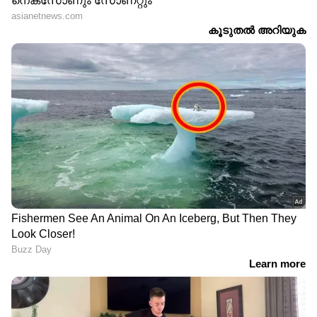
RECOMMENDED STORIES
'ചികിത്സയ്ക്കപ്പുറം
International Nurses Day
രോഗിയുടെ ഭയവും
2026 : ഭൂമിയിലെ
ആശങ്കയും കുറയ്ക്കുന്ന
മാലാഖമാരെ ആദരിക്കാം ;
കരുതലുള്ള സാന്നിധ്യമാണ്
ഇന്ന് അന്താരാഷ്ട്ര
പലപ്പോഴും നഴ്സിന്റെ
നഴ്‌സസ് ദിനം
ഏറ്റവും വലിയ സംഭാവന'