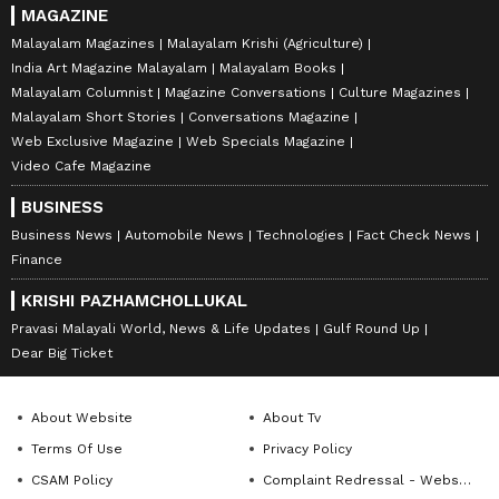
MAGAZINE
Malayalam Magazines
Malayalam Krishi (Agriculture)
India Art Magazine Malayalam
Malayalam Books
Malayalam Columnist
Magazine Conversations
Culture Magazines
Malayalam Short Stories
Conversations Magazine
Web Exclusive Magazine
Web Specials Magazine
Video Cafe Magazine
BUSINESS
Business News
Automobile News
Technologies
Fact Check News
Finance
KRISHI PAZHAMCHOLLUKAL
Pravasi Malayali World, News & Life Updates
Gulf Round Up
Dear Big Ticket
About Website
About Tv
Terms Of Use
Privacy Policy
CSAM Policy
Complaint Redressal - Website