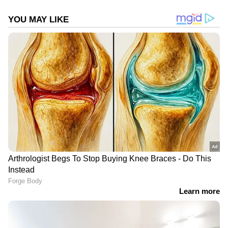
ശമിപ്പിക്കുന്ന ഈ ആരോഗ്യപ്രവർത്തകർ
തങ്ങളുടെ തൊഴിലിടങ്ങളിൽ അനുഭവിക്കുന്ന
വേദനകളും ദിനംപ്രതി അവർ നേരിടുന്ന വലിയ
വെല്ലുവിളികളും നാം പലപ്പോഴും കണ്ടില്ലെന്ന്
നടിക്കുകയോ അല്ലെങ്കിൽ പൂർണ്ണമായും
കാണാതെ പോകുകയോ ചെയ്യുന്നു എന്നതാണ്
വലിയൊരു യാഥാർത്ഥ്യം. മനോരമ
ഓൺലൈനിലെ വായനക്കാരുമായി ഈ
വിഷയത്തിലുള്ള എന്റെ ചിന്തകൾ
പങ്കുവെയ്ക്കാൻ ഈ ദിനം ഏറ്റവും
അനുയോജ്യമാണെന്ന് ഞാൻ കരുതുന്നു.
ലോകത്തെ ആരോഗ്യരംഗം നേരിടുന്ന
ആഗോള പ്രതിസന്ധികൾ