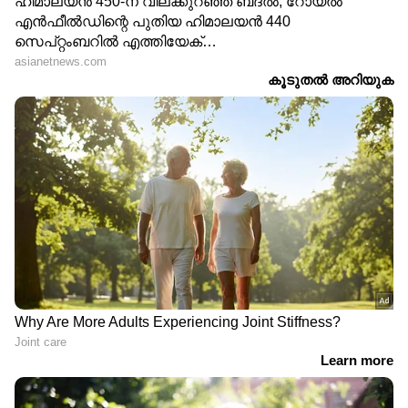
മേഖലയിലേക്ക് കടന്നുവരികയുള്ളൂ.
കാലക്രമേണ ആരോഗ്യരംഗത്തുണ്ടാകുന്ന
മാറ്റങ്ങൾക്കൊപ്പം, നഴ്സുമാരുടെ
ജീവിതത്തിലും പ്രത്യാശയുടെ ഒരു മാറ്റം
ഉണ്ടാകട്ടെ എന്ന് ഈ ദിനത്തിൽ നമുക്ക്
പ്രത്യാശിക്കാം.
(പ്രമുഖ ഗ്യാസ്ട്രോ എൻട്രോളജിസ്റ്റും
സേനാധിപൻ ഇൻസ്റ്റിറ്റ്യൂട്ട് ഓഫ് മെഡിക്കൽ
സയൻസസിന്റെ ഡയറക്ടറുമായ ഡോ.
ബെെജു സേനാധിപൻ തയ്യാറാക്കിയ
ലേഖനം)