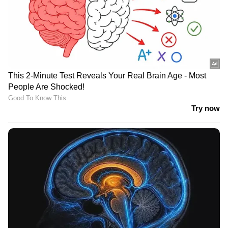
കോവിഡ് മഹാമാരിക്ക് ശേഷം ഈ പ്രതിസന്ധി
കൂടുതൽ രൂക്ഷമായി എന്നതാണ് സത്യം.
മഹാമാരിക്കാലത്ത് സ്വന്തം ജീവൻ പോലും
പണയം വെച്ച് ജോലി ചെയ്തവരാണ്
നഴ്സുമാർ. ആ കാലഘട്ടത്തിലുണ്ടായ
അമിതമായ ജോലിഭാരവും മാനസിക
സമ്മർദ്ദവും കാരണം ലോകത്തിന്റെ പല
ഭാഗങ്ങളിലും നിരവധി നഴ്സുമാർ ഈ ജോലി
തന്നെ ഉപേക്ഷിച്ചു പോകുന്ന
സാഹചര്യമുണ്ടായി.
നഴ്സ്-രോഗി അനുപാതം കൃത്യമായി
പാലിക്കപ്പെടാത്തത് കാരണം ഒരാൾ തന്നെ