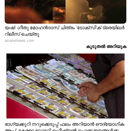
വെരിക്കോസ് വെയിൻ ഉൾപ്പെടെയുള്ള
ശാരീരിക ബുദ്ധിമുട്ടുകൾ നഴ്സുമാർക്കിടയിൽ
വളരെ സാധാരണമാണ്. കൂടാതെ,
പകർച്ചവ്യാധികൾ ഉള്ള രോഗികളെ നിരന്തരം
പരിചരിക്കുന്നതിനാൽ, സ്വന്തം ആരോഗ്യത്തിന്
എപ്പോഴും ഭീഷണി നേരിട്ടുകൊണ്ടാണ് അവർ
കർമ്മനിരതരാകുന്നത്. മാനസികമായ
ആഘാതങ്ങൾ ഇതിലും വലുതാണ്.
വേദനിക്കുന്ന രോഗികളെയും, മരണവും
വിലാപങ്ങളും ദിനംപ്രതി കാണേണ്ടി
വരുന്നവരാണവർ. കൂട്ടിരിപ്പുകാരുടെ
ഉത്കണ്ഠയും പലപ്പോഴും ഡോക്ടർമാരോടുള്ള
ദേഷ്യവും തീർക്കുന്നത് മുന്നിൽ നിൽക്കുന്ന
നഴ്സുമാരോടായിരിക്കും. ഇതൊക്കെ സഹിച്ച്