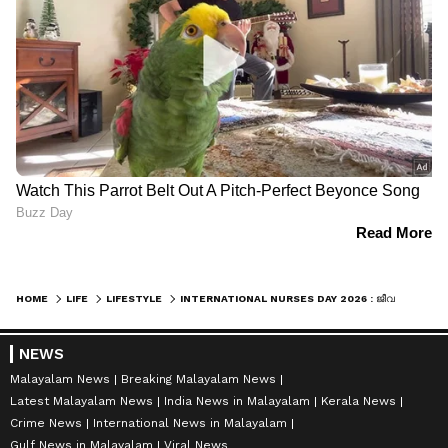
ലിപ് ബാമോ ലിപ്
കൊളാജൻ മാസ്ക്
മാസ്കോ? ചുണ്ടുകളുടെ
ഉപയോഗിക്കാം; തിളങ്ങുന്ന
സംരക്ഷണത്തിന് ഏതാണ്
ചർമ്മത്തിനായി ഇതാ
നല്ലത്
വഴികൾ!
HOME
LIFE
LIFESTYLE
INTERNATIONAL NURSES DAY 2026 : ജീവന്റെ കാവൽമാലാഖമാർ : ഇന്ത്യൻ സാഹചര്യത്തിലെ നഴ്സിം​ഗ് മേഖലയുടെ അവസ്ഥ
NEWS
Malayalam News
Breaking Malayalam News
Latest Malayalam News
India News in Malayalam
Kerala News
LATEST VIDEOS
Crime News
International News in Malayalam
Gulf News in Malayalam
Viral News