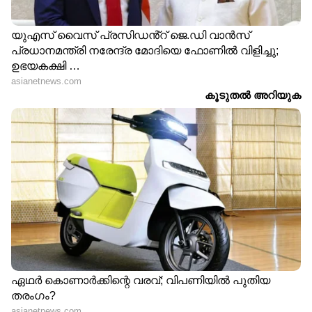
ലഭിക്കുന്നില്ല.
പിഎഫ്, ഇഎസ്ഐ തുടങ്ങിയ അടിസ്ഥാന