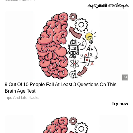
തൊഴിൽ ആനുകൂല്യങ്ങൾ പോലും
നിഷേധിക്കപ്പെടുന്ന ആയിരക്കണക്കിന്
ചെറുകിട ആശുപത്രികൾ ഇന്ത്യയുടെ പല
ഭാഗങ്ങളിലുമുണ്ട്. ഈ മോശം തൊഴിൽ
സാഹചര്യം കാരണമാണ് മികച്ച പ്രാവീണ്യമുള്ള
നമ്മുടെ നഴ്സുമാർ യുകെ, അമേരിക്ക, ഗൾഫ്
രാജ്യങ്ങൾ തുടങ്ങിയ ഇടങ്ങളിലേക്ക്
കുടിയേറാൻ നിർബന്ധിതരാകുന്നത്. ഈ
'തലച്ചോറുചോർച്ച' അഥവാ ബ്രെയിൻ ഡ്രെയിൻ
ഇന്ത്യൻ ആരോഗ്യരംഗത്തിന് വലിയൊരു
തിരിച്ചടിയാണ് നൽകുന്നത്.
കേരളത്തിൽ ജോലി ചെയ്യുന്ന
നഴ്സുമാരുടെ സവിശേഷ പ്രശ്നങ്ങൾ