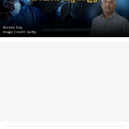
Nurses Day
Image Credit:
Getty