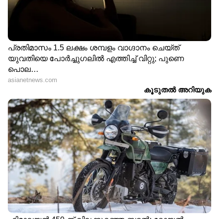
ഉറപ്പുവരുത്തണം. അവർക്ക് മാനസിക പിന്തുണ
നൽകാനുള്ള കൗൺസിലിംഗ് സംവിധാനങ്ങളും
ആശുപത്രികളിൽ നിർബന്ധമാക്കേണ്ടതുണ്ട്.
ഒരു സമൂഹത്തിന്റെ ആരോഗ്യ സൂചിക ഉയർന്നു
നിൽക്കുന്നത് അവിടെ പ്രവർത്തിക്കുന്ന
നഴ്സുമാരുടെ കൂടി കഠിനാധ്വാനത്തിന്റെ
ഫലമായാണ്. അവർ സ്വന്തം കുടുംബത്തെയും
ആരോഗ്യത്തെയും മറന്ന് മറ്റുള്ളവർക്കായി
ജീവിക്കുന്നവരാണ്. അതുകൊണ്ട് തന്നെ ഈ
നഴ്സസ് ദിനത്തിൽ, അവർക്കായി
കയ്യടിക്കുന്നതിനൊപ്പം അവരുടെ ജീവിത
സാഹചര്യങ്ങൾ മെച്ചപ്പെടുത്താനുമുള്ള കൂട്ടായ
പരിശ്രമങ്ങൾക്കും നാം തുടക്കം
കുറിക്കേണ്ടതുണ്ട്. എങ്കിൽ മാത്രമേ മികച്ച
യുവതലമുറ ഈ മഹത്തായ സേവന