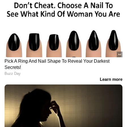
തന്നെ ശാസ്ത്രീയമായ അറിവുകളുടെയും
വർഷങ്ങളോളമുള്ള പരിശീലനത്തിന്റെയും
അടിസ്ഥാനത്തിൽ ജോലി ചെയ്യുന്ന
പ്രൊഫഷണലുകളാണ് നഴ്സുമാരും. അവരെ
അർഹിക്കുന്ന ആദരവോടെ കാണാൻ സമൂഹം
തയ്യാറാകണം. സർക്കാരിന്റെ ഭാഗത്തുനിന്നും
കർശനമായ നിയമനിർമ്മാണവും അത്
നടപ്പിലാക്കുന്നുണ്ടോ എന്ന കൃത്യമായ
പരിശോധനയും ഉണ്ടാകണം.
സ്വകാര്യ ആശുപത്രികളിലെ നഴ്സുമാർക്ക്
ന്യായമായ വേതനം ഉറപ്പാക്കേണ്ടത്
സർക്കാരിന്റെ കടമയാണ്. അതോടൊപ്പം,
ആശുപത്രികളിലെ നഴ്സ്-രോഗി അനുപാതം
കർശനമായി പാലിക്കപ്പെടുന്നുണ്ടെന്ന്