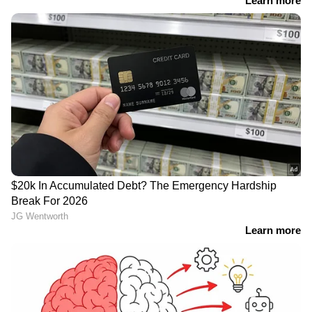
ആഗോളതലത്തിൽ നഴ്സിങ് മേഖല ഇന്ന്
സമാനതകളില്ലാത്ത പ്രതിസന്ധികളിലൂടെയാണ്
കടന്നുപോകുന്നത്. ലോകാരോഗ്യ
സംഘടനയുടെ കണക്കുകൾ പ്രകാരം
ലോകമെമ്പാടും നഴ്സുമാരുടെ വലിയൊരു
ക്ഷാമം നിലനിൽക്കുന്നുണ്ട്. പാശ്ചാത്യ
രാജ്യങ്ങളിൽ പ്രായമാകുന്നവരുടെ എണ്ണം
വർദ്ധിക്കുന്നതിനനുസരിച്ച് ആരോഗ്യ
പരിചരണത്തിനുള്ള ആവശ്യകതയും
കുതിച്ചുയരുകയാണ്. എന്നാൽ
അതിനനുസരിച്ചുള്ള നഴ്സുമാരുടെ ലഭ്യത
അവിടെയില്ല.