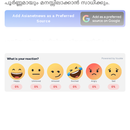
പൂർണ്ണമായും മനസ്സിലാക്കാൻ സാധിക്കും.
Add Asianetnews as a Preferred
Source
ശസ്ത്രക്രിയാ മുറിയിലെ വിജയത്തിന് ശേഷം
ഒരു രോഗി ജീവിതത്തിലേക്ക് പൂർണ്ണമായും
തിരികെ വരുന്നത് നഴ്സുമാർ നൽകുന്ന
സ്നേഹവും കരുതലും നിറഞ്ഞ
പരിചരണത്തിലൂടെ മാത്രമാണ്. ആധുനിക
വൈദ്യശാസ്ത്രം എത്രത്തോളം വളർന്നുവെന്ന്
പറഞ്ഞാലും, അത്യാധുനിക യന്ത്രങ്ങൾക്കും
വിലയേറിയ മരുന്നുകൾക്കും പകരമാവാത്ത
ഒരു ഘടകമുണ്ട്. അതാണ് നഴ്സുമാരുടെ
മനുഷ്യസ്പർശം. എന്നാൽ, മറ്റുള്ളവരുടെ
സങ്കടങ്ങളും ശാരീരിക വേദനകളും