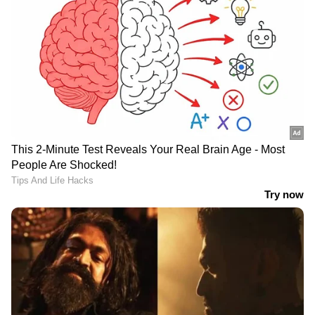
യാത്രാസൗകര്യങ്ങളുടെ അഭാവവും, രാത്രി
ഡ്യൂട്ടി കഴിഞ്ഞിറങ്ങുന്ന നഴ്സുമാർക്ക്
വിശ്രമിക്കാനുള്ള ഇടങ്ങളുടെ കുറവും
കേരളത്തിൽ അവർ നേരിടുന്ന മറ്റ് പ്രധാന
പ്രശ്നങ്ങളാണ്.
ശാരീരികവും മാനസികവുമായ നിരന്തര
സമ്മർദ്ദങ്ങൾ
മറ്റ് പല തൊഴിലുകളെയും അപേക്ഷിച്ച് നഴ്സിങ്
മേഖല കടുത്ത ശാരീരിക-മാനസിക
വെല്ലുവിളികൾ നിറഞ്ഞതാണ്.
മണിക്കൂറുകളോളം ഒരേ നിൽപ്പിൽ നിന്ന് ജോലി
ചെയ്യേണ്ടി വരുന്നത് കാരണം കാലുകളിലെ