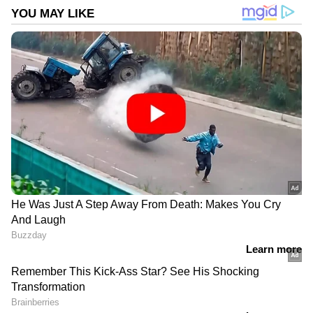
DOWNLOAD APP
RECOMMENDED STORIES
International Fathers Day
'ചികിത്സയ്ക്കപ്പുറം
2026: ജീവിതത്തിലെ റിയൽ
രോഗിയുടെ ഭയവും