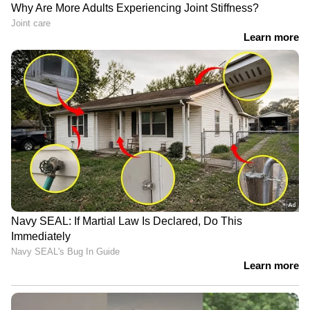
അരിപ്പ നന്നായി വൃത്തിയാക്കിയെടുക്കാൻ
സോപ്പും ടൂത്ത്ബ്രഷും
ഉപയോഗിക്കാവുന്നതാണ്. ഇതും അരിപ്പയില്‍
അഴുക്ക് അടിയുന്നത് തടയാൻ സഹായിക്കും.
ഇളം ചൂടുവെള്ളത്തില്‍ അല്‍പം സോപ്പ് കലക്കി
ഇതില്‍ അരിപ്പ കുറച്ചുസമയം ഇട്ടുവയ്ക്കണം.
ശേഷം ടൂത്ത് ബ്രഷുപയോഗിച്ച് കഴുകിയാല്‍
മതിയാകും.
Also Read:- പാത്രങ്ങളിലെ കറ എങ്ങനെ
എളുപ്പത്തില്‍ കളയാം?
ഡെഞ്ചര്‍ ടാബ്‍ലറ്റ്സ്...