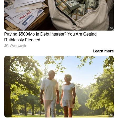
ചെറുനാരങ്ങാ നീര്...
അരിപ്പ വൃത്തിയാക്കുമ്പോള്‍ ചെറുനാരങ്ങാനീര്
ചേര്‍ക്കുന്നതും ഏറെ നല്ലതാണ്. ഇതിലെ
ആസിഡ് അംശമാണ് അരിപ്പ നല്ലതുപോലെ
വൃത്തിയാകുന്നതിന് സഹായിക്കുന്നത്. അരിപ്പ
കഴുകുമ്പോള്‍ ഒരു മുറി ചെറുനാരങ്ങ ഇതില്‍
തേച്ചാല്‍ മതിയാകും. നല്ലതുപോലെ ഉരച്ച
ശേഷം മാത്രം അരിപ്പ കഴുകിയെടുക്കുക.
ബ്രഷും സോപ്പും...