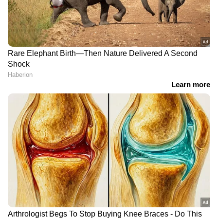
നഴ്‌സസ് ദിനം
രണ്ട്...
LATEST VIDEOS
സ്ത്രീ ആരോഗ്യ സംരക്ഷണത്തിൽ
രാജ്യത്ത് മാതൃകയാകാൻ
കര്‍ണാടക; 'ഋതുതാരെ' പദ്ധതി