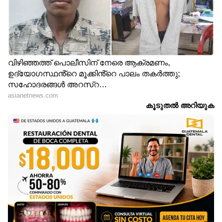
ഉണങ്ങി കഴിഞ്ഞാല്‍‌ തണുത്ത വെള്ളത്തിലോ
ചെറുചൂടു വെള്ളത്തിലോ കഴുകി കളയാം.
Also Read: തിളങ്ങുന്ന ചർമ്മത്തിനായി
കുടിക്കാം ഈ ആറ് ജ്യൂസുകള്‍...