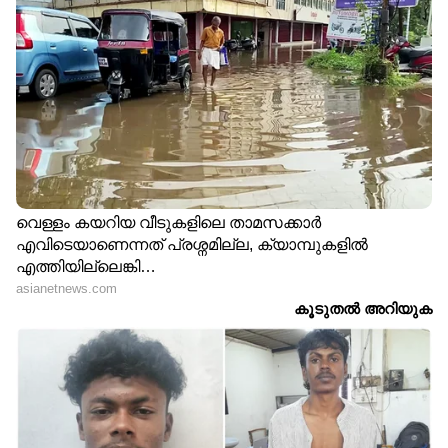
ആറ്...
പപ്പായയും തക്കാളിനീരും ചേര്‍ത്തുളള മിശ്രിതം
മുഖത്ത് പുരട്ടുന്നത് മുഖത്തെ കരുവാളിപ്പ്
മാറാന്‍ സഹായിക്കും.
ഏഴ്...
മുഖത്തെ ചുളിവുകൾ മാറ്റാൻ ഏറ്റവും
മികച്ചതാണ് പപ്പായ- ഓറഞ്ച് ഫേസ് പാക്ക്.
ഓറഞ്ചിന്റെ നീരും പപ്പായയും മിശ്രിതമാക്കിയ
ശേഷം ദിവസവും മുഖത്ത് പുരട്ടാവുന്നതാണ്.