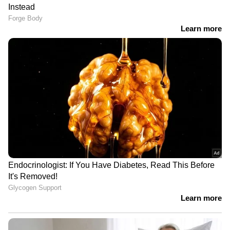
ഒരുങ്ങുന്നു
അര കപ്പ് പപ്പായയും അര ടീസ്പൂണ്‍ മഞ്ഞളും
കണ്ണൂരിൽ 'അടിത്തറ മാന്തുന്ന'
ചേര്‍ത്ത് മിശ്രിതമാക്കുക. ശേഷം മുഖത്ത്
നീക്കങ്ങളോ? പാർട്ടി വിട്ടവരെ
പുരട്ടി പത്ത് മിനിറ്റിന് ശേഷം തണുത്ത
വിരട്ടാൻ ശ്രമിക്കുന്നോ? | News
വെള്ളത്തില്‍ കഴുകി കളയാം.
Hour
മൂന്ന്...
കണ്ണിന് താഴെയുള്ള കറുത്ത പാട് മാറ്റാന്‍
പപ്പായ, നാരങ്ങാ നീര്, തേന്‍, തൈര്, മുട്ടയുടെ
വെള്ള എന്നിവ നല്ലതു പോലെ ചേര്‍ത്ത്
മിശ്രിതമാക്കുക. 15-20 മിനിറ്റ് വരെ ഈ മിശ്രിതം
മുഖത്തിടാം. ശേഷം തണുത്ത വെള്ളത്തില്‍
കഴുകി കളയാം.