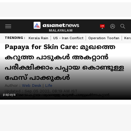
MALAYALAM
TRENDING :
Kerala Rain
US - Iran Conflict
Operation Toofan
Ker
Papaya for Skin Care: മുഖത്തെ
കറുത്ത പാടുകള്‍ അകറ്റാന്‍
പരീക്ഷിക്കാം പപ്പായ കൊണ്ടുള്ള
ഫേസ് പാക്കുകൾ
Author :
Web Desk
|
Life
Updated :
Sep 05 2022, 08:19 AM IST
papaya