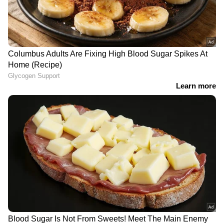
അരക്കപ്പ് പപ്പായ നന്നായി ഉടച്ചെടുത്ത ശേഷം
ഇതിലേക്ക് രണ്ട് ടീസ്പൂൺ പാലും ഒരു
ടീസ്പൂൺ തേനും ചേർത്ത് നന്നായി മിക്സ്
ചെയ്ത് പേസ്റ്റ് രൂപത്തിലാക്കാം. ശേഷം
മുഖത്തും കഴുത്തിലും ഈ മിശ്രിതം പുരട്ടാം. 15
മിനിറ്റിന് ശേഷം തണുത്ത വെള്ളത്തിൽ മുഖം
കഴുകാം.
അഞ്ച്...
ഒരു ചെറിയ കഷണം പപ്പായയും
വെള്ളരിക്കയുടെ പകുതിയും പഴം ചെറുതായി
അരിഞ്ഞത് നാല് കഷണവും കൂടി ചേര്‍ത്ത്
മിശ്രിതമാക്കുക. ഈ മിശ്രിതം മുഖത്തും