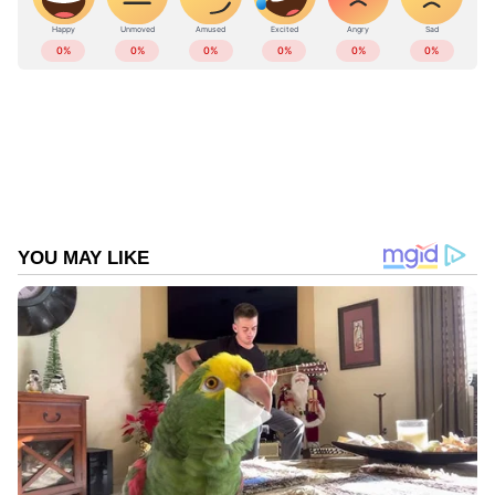
മുഖത്തെ കറുത്ത പാടുകള്‍, കരുവാളിപ്പ്,
കണ്ണിന് ചുറ്റുമുള്ള കറുത്ത പാട്, മുഖക്കുരു,
കഴുത്തിന് ചുറ്റുമുള്ള കറുത്ത പാട് എന്നിവ
മാറ്റാനും മുഖകാന്തി കൂട്ടാനും വളരെ നല്ലതാണ്
പപ്പായ. പപ്പായ കൊണ്ടുള്ള ചില ഫേസ്
പാക്കുകള്‍ പരിചയപെടാം...
ABOUT THE AUTHOR
Web Desk
WD
Published :
Sep 05 2022, 08:11 AM IST
Follow Us