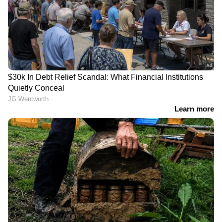
Also read: റൂമറ്റോയ്ഡ് ആർത്രൈറ്റിസ്
അഥവാ ആമവാതം; ശരീരം സൂചിപ്പിക്കുന്ന
ഈ ലക്ഷണങ്ങളെ തിരിച്ചറിയാം
youtubevideo