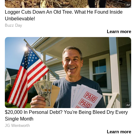
ഒരു ടീസ്പൂൺ അരച്ച മത്തങ്ങയിലേയ്ക്ക് ഒരു
സ്പൂൺ കാപ്പിപ്പൊടി ചേർക്കാം. ഇതിലേയ്ക്ക്
മൂന്ന് ടീസ്പൂൺ തൈരും അര ടീസ്പൂൺ
തേനും ചേർത്ത് നന്നായി മിക്സ് ചെയ്യുക.
ശേഷം ഈ മിശ്രിതം മുഖത്ത് പുരട്ടാം. 10
മിനിറ്റിന് ശേഷം കഴുകി കളയാം. മുഖത്തെ
ചുളിവുകള്‍ അകറ്റാനും ചര്‍മ്മം തിളങ്ങാനും
ഇത് സഹായിക്കും.