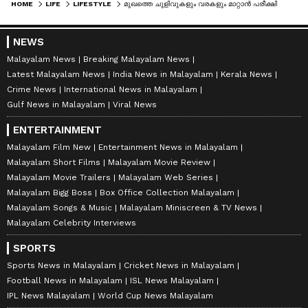
HOME
LIFE
LIFESTYLE
മുഖത്തെ ചുളിവുകളും വരകളും മാറ്റാന്‍ പരീക്ഷിക്കാം മത്തങ്ങ കൊണ്ടുള്ള ഫേസ് പാക്കുകൾ
NEWS
Malayalam News
Breaking Malayalam News
Latest Malayalam News
India News in Malayalam
Kerala News
Crime News
International News in Malayalam
Gulf News in Malayalam
Viral News
ENTERTAINMENT
Malayalam Film New
Entertainment News in Malayalam
Malayalam Short Films
Malayalam Movie Review
Malayalam Movie Trailers
Malayalam Web Series
Malayalam Bigg Boss
Box Office Collection Malayalam
Malayalam Songs & Music
Malayalam Miniscreen & TV News
Malayalam Celebrity Interviews
SPORTS
Sports News in Malayalam
Cricket News in Malayalam
Football News in Malayalam
ISL News Malayalam
IPL News Malayalam
World Cup News Malayalam