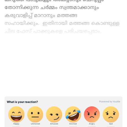
തോന്നിക്കുന്ന ചർമ്മം സ്വന്തമാക്കാനും
കരുവാളിപ്പ് മാറാനും മത്തങ്ങ
സഹായിക്കും. ഇതിനായി മത്തങ്ങ കൊണ്ടുള്ള
ചില ഫേസ് പാക്കുകളെ പരിചയപ്പെടാം.
മത്തങ്ങാ- തേന്‍
LATEST VIDEOS
മത്തങ്ങയുടെ പള്‍പ്പിലേയ്ക്ക് തേന്‍ ചേര്‍ത്ത്
മിശ്രിതമാക്കി മുഖത്ത് പുരട്ടുന്നത് മുഖത്തെ
ചുളിവുകളും വരകളും കറുത്ത പാടുകളും
അകറ്റാന്‍ സഹായിക്കും. മത്തങ്ങയുടെ പള്‍പ്പ്
അതേപോലെ മുഖത്ത് നന്നായി തേച്ചു
പിടിപ്പിക്കുന്നതും മുഖം തിളങ്ങാന്‍
സഹായിക്കും.