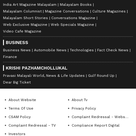
India Art Magazine Malayalam
Malayalam Books
Malayalam Columnist
Magazine Conversations
Culture Magazines
Malayalam Short Stories
Conversations Magazine
Web Exclusive Magazine
Web Specials Magazine
Video Cafe Magazine
BUSINESS
Business News
Automobile News
Technologies
Fact Check News
Finance
KRISHI PAZHAMCHOLLUKAL
Pravasi Malayali World, News & Life Updates
Gulf Round Up
Dear Big Ticket
About Website
About Tv
Terms Of Use
Privacy Policy
CSAM Policy
Complaint Redressal - Website
Complaint Redressal - TV
Compliance Report Digital
Investors