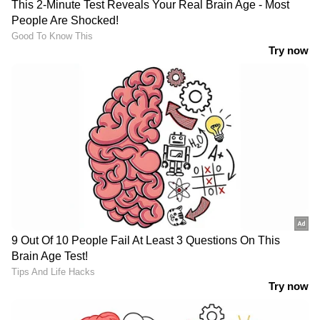
Also Read:- അബദ്ധത്തില്‍ കൊതുക്
നാശിനി കഴിച്ച് കുഞ്ഞ് മരിച്ചു;
നിങ്ങളറിയേണ്ടത്...
ഏഷ്യാനെറ്റ് ന്യൂസ് ലൈവ് യൂട്യൂബില്‍
കാണാം:-
youtubevideo