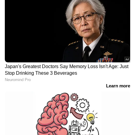
വൈറലായ വീഡിയോ കണ്ടുനോക്കൂ...