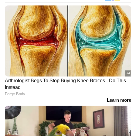
DOWNLOAD APP
RECOMMENDED STORIES
'ചികിത്സയ്ക്കപ്പുറം
International Nurses Day
രോഗിയുടെ ഭയവും
2026 : ജീവന്റെ
ആശങ്കയും കുറയ്ക്കുന്ന
കാവൽമാലാഖമാർ :