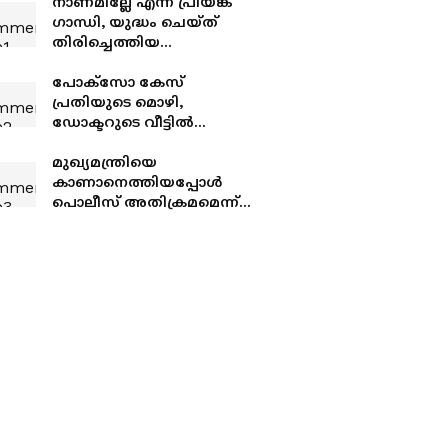
നാണമില്ലേ എന്ന് പ്രിയങ്ക ​
ഗാന്ധി, യുദ്ധം ചെയ്ത്
തിരിച്ചെത്തിയ
പോലെയെന്ന് ​ഗൗരവ് ​ഗൊ​
ഗോയ്; ബിജെപി
പോക്‌സോ കേസ്
എംപിമാരുടെ
പ്രതിയുടെ മൊഴി,
സ്വീകരണപരിപാടിക്ക്
ഡോക്ടറുടെ വീട്ടിൽ
രൂക്ഷവിമർശനം
പരിശോധന നടത്തി
പൊലീസ്; എംഡിഎംഎ
മുഖ്യമന്ത്രിയെ
കയ്യോടെ പൊക്കി
കാണാനെത്തിയപ്പോൾ
പൊലീസ് അതിക്രമമെന്ന്
വയോധികയുടെ പരാതി;
'ഞങ്ങൾക്കും
അമ്മമാരുണ്ട്';
ആരോപണം നിഷേധിച്ച്
പൊലീസ്,
യാത്രാക്കൂലിയടക്കം
നൽകി