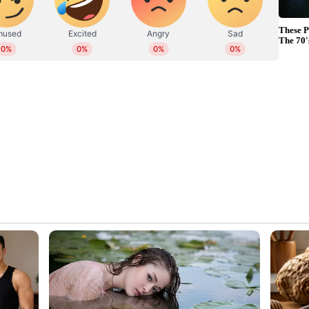
െ പ്ര​കൃ​തി​വി​രു​ദ്ധ പീ​ഡ​ന​ത്തി​ന് ഇ​ര​യാ​ക്കി​യ സം​ഭ​വ​
​രം പി​ടി​യി​ൽ. താ​മ​ര​ക്കു​ളം ക​ണ്ണ​നാ​കു​ഴി മ​ല​യു​
 പി​ടി​യി​ലാ​യ​ത്. വ​ള്ളി​കു​ന്നം സ​ർ​ക്കി​ൾ ഇ​ൻ​സ്പെ​ക്ട​
​രാ​യ കെ. ​അ​ജി​ത്, കെ.​ആ​ർ. രാ​ജീ​വ്, സി.​പി.​ഒ​മാ​രാ​