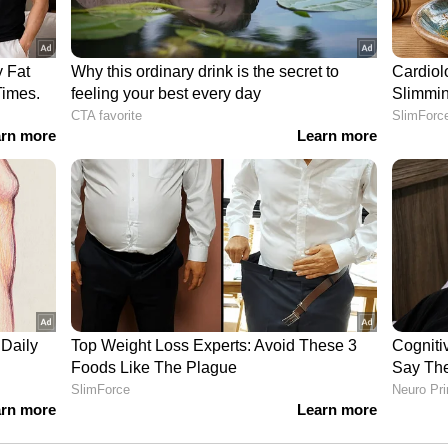
​സ്ക​ർ എ​ന്നി​വ​രാ​ണ് പ്ര​തി​യെ പി​ടി​കൂ​ടി​യ​ത്.