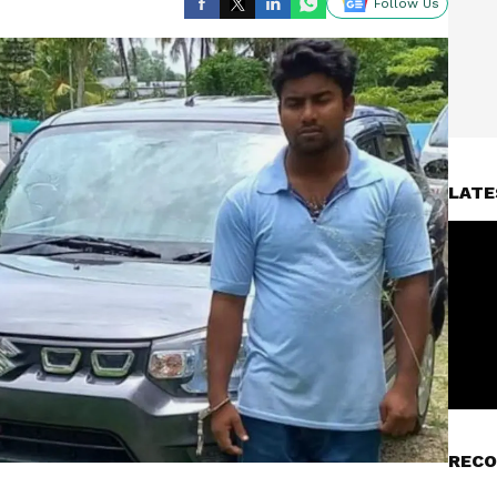
Follow Us
LATE
RECO