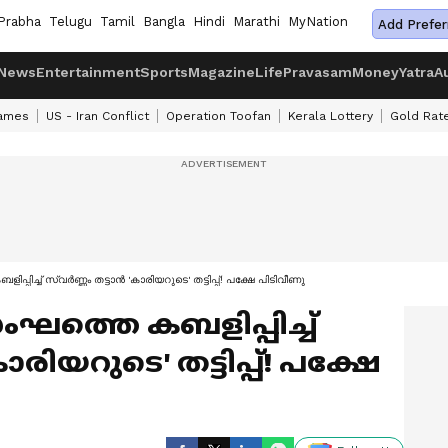
Prabha
Telugu
Tamil
Bangla
Hindi
Marathi
MyNation
Add Prefer
News
Entertainment
Sports
Magazine
Life
Pravasam
Money
Yatra
A
ames
US - Iran Conflict
Operation Toofan
Kerala Lottery
Gold Rat
പ്പിച്ച് സ്വർണ്ണം തട്ടാൻ 'കാരിയറുടെ' തട്ടിപ്പ്! പക്ഷേ പിടിവീണു
സംഘത്തെ കബളിപ്പിച്ച്
ാരിയറുടെ' തട്ടിപ്പ്! പക്ഷേ