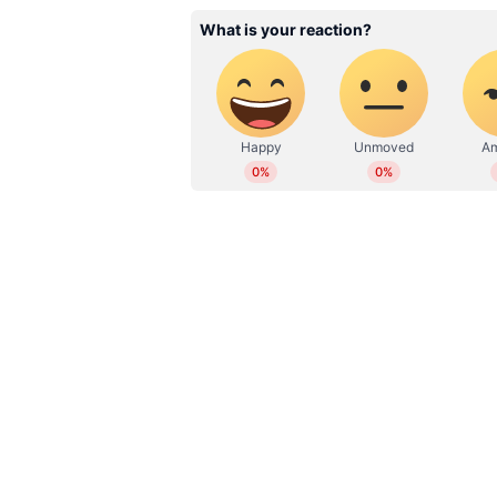
WD
Web Desk