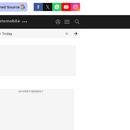
red Source
utomobile
e Today