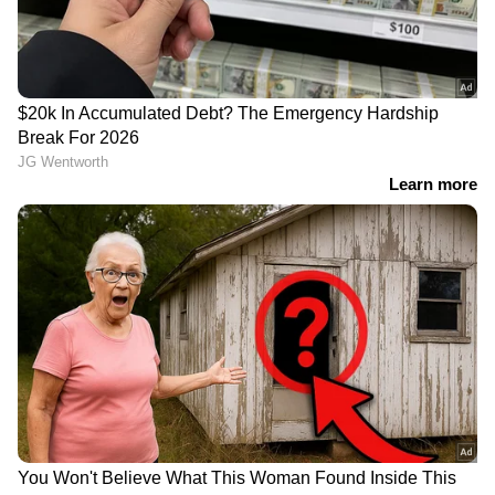
LATEST VIDEOS
വയോധികയുടെ കഴുത്തിൽ നിന്ന്
അഞ്ചര പവന്റെ സ്വർണ്ണം പൊട്ടിച്ച്
എടുത്തു; പ്രതി പിടിയിൽ
JPSC, JSSC പരീക്ഷകളിൽ
ആക്ഷേപം; ജാർഖണ്ഡിൽ
വിദ്യാർത്ഥി പ്രക്ഷോഭം