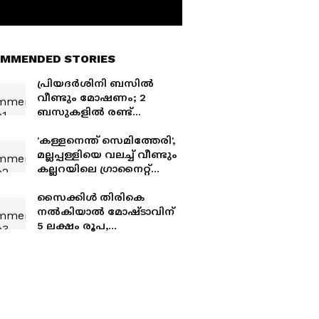
MMENDED STORIES
പ്രിയദർശിനി ബസിൽ
വീണ്ടും മോഷണം; 2
ബസുകളിൽ രണ്ട്
യാത്രക്കാരികളുടെ
സ്വർണമാല കവർന്നു
'കള്ളനെന്ത് സെമിത്തേരി',
മല്ലപ്പള്ളിയെ വലച്ച് വീണ്ടും
കല്ലറയിലെ ഗ്രാനൈറ്റ്
മോഷണം, ഉന്നമാക്കിയത്
കുടുംബക്കല്ലറകളെ
സൈക്കിൾ തിരികെ
നൽകിയാൽ മോഷ്ടാവിന്
5 ലക്ഷം രൂപ,
മാനസാന്തരപ്പെട്ടാൽ
ജോലിയും വാ​ഗ്ദാനം
ചെയ്ത് ബോബി
ചെമ്മണ്ണൂർ;
പ്രാർത്ഥനയുമായി
പ്രകാശേട്ടൻ‌