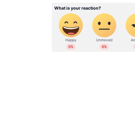
WD
Web Desk
ഏഷ്യാനെറ്റ് ന്യൂസ് ലൈവ്