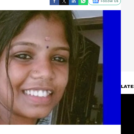
Follow Us
LATE