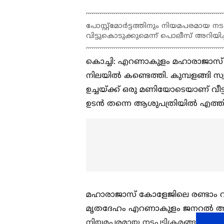
പോസ്റ്റ്‌മോര്‍ട്ടത്തിനും നിയമപരമായ 
വിട്ടുകൊടുക്കുമെന്ന് പൊലീസ് അറിയിച്
കൊച്ചി: എറണാകുളം മഹാരാജാസ് കോള
നിലയിൽ കണ്ടെത്തി. കുമ്പളങ്ങി സ്വ
ഉച്ചയ്ക്ക് ഒരു മണിയോടെയാണ് വീട
ഉടൻ തന്നെ ആശുപത്രിയിൽ എത്തിച്ചെങ
മഹാരാജാസ് കോളേജിലെ രണ്ടാം വർ
മൃതദേഹം എറണാകുളം ജനറൽ ആശുപത്രിയ
നിയമപരമായ നടപടിക്രമങ്ങൾക്കും ശ