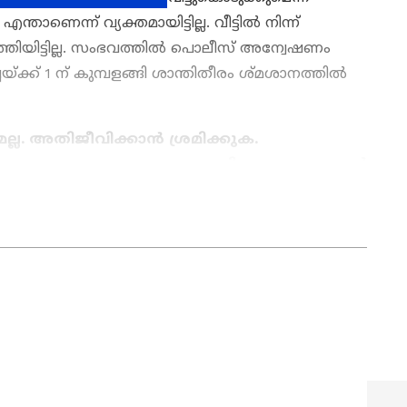
ണെന്ന് വ്യക്തമായിട്ടില്ല. വീട്ടിൽ നിന്ന്
ത്തിയിട്ടില്ല. സംഭവത്തിൽ പൊലീസ് അന്വേഷണം
ചയ്ക്ക് 1 ന് കുമ്പളങ്ങി ശാന്തിതീരം ശ്മശാനത്തിൽ
്ല. അതിജീവിക്കാൻ ശ്രമിക്കുക.
സഹായം തേടുക. അത്തരം ചിന്തകളുളളപ്പോള്‍
 ടോള്‍ ഫ്രീ നമ്പര്‍: Toll free helpline number:
ws
അറിയാൻ എപ്പോഴും ഏഷ്യാനെറ്റ് ന്യൂസ്
s
അപ്‌ഡേറ്റുകളും ആഴത്തിലുള്ള
ട്ടിംഗും — എല്ലാം ഒരൊറ്റ സ്ഥലത്ത്. ഏത്
്വസനീയമായ വാർത്തകൾ ലഭിക്കാൻ
Asianet