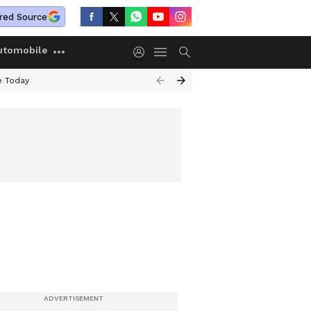
red Source
utomobile
e Today