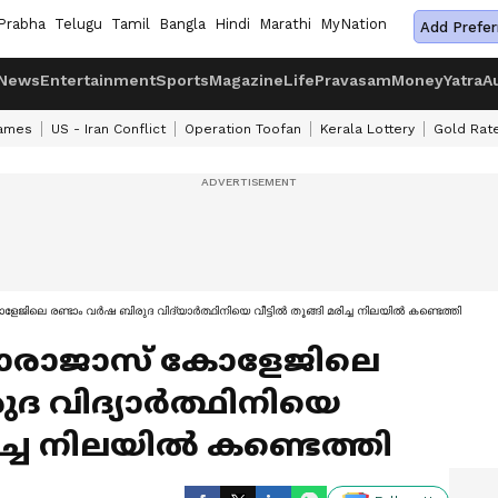
Prabha
Telugu
Tamil
Bangla
Hindi
Marathi
MyNation
Add Prefer
News
Entertainment
Sports
Magazine
Life
Pravasam
Money
Yatra
A
ames
US - Iran Conflict
Operation Toofan
Kerala Lottery
Gold Rat
െ രണ്ടാം വര്‍ഷ ബിരുദ വിദ്യാര്‍ത്ഥിനിയെ വീട്ടിൽ തൂങ്ങി മരിച്ച നിലയിൽ കണ്ടെത്തി
രാജാസ് കോളേജിലെ
ദ വിദ്യാര്‍ത്ഥിനിയെ
രിച്ച നിലയിൽ കണ്ടെത്തി