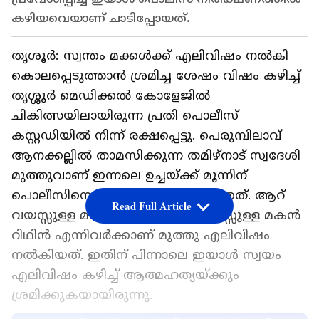
കഴിയവെയാണ് ചാടിപ്പോയത്.
തൃശൂർ: സ്വന്തം മക്കൾക്ക് എലിവിഷം നൽകി
കൊലപ്പെടുത്താൻ ശ്രമിച്ച ശേഷം വിഷം കഴിച്ച്
തൃശ്ശൂർ മെഡിക്കൽ കോളേജിൽ
ചികിത്സയിലായിരുന്ന പ്രതി പൊലീസ്
കസ്റ്റഡിയിൽ നിന്ന് രക്ഷപ്പെട്ടു. പെരുമ്പിലാവ്
ആനക്കല്ലിൽ താമസിക്കുന്ന തമിഴ്നാട് സ്വദേശി
മുത്തുവാണ് ഇന്നലെ ഉച്ചയ്ക്ക് മൂന്നിന്
പൊലീസിനെ വെട്ടിച്ച് കടന്നുകളഞ്ഞത്. ആറ്
Read Full Article
വയസ്സുള്ള മകൾ റിഥിക, ഏഴ് വയസ്സുള്ള മകൻ
റിഥിൻ എന്നിവർക്കാണ് മുത്തു എലിവിഷം
നൽകിയത്. ഇതിന് പിന്നാലെ ഇയാൾ സ്വയം
എലിവിഷം കഴിച്ച് ആത്മഹത്യയ്ക്കും
ശ്രമിക്കുകയായിരുന്നു.