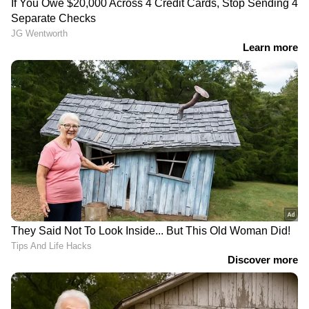
വെച്ച്
LATEST VIDEOS
സ്ത്രീ ആരോഗ്യ സംരക്ഷണത്തിൽ
രാജ്യത്ത് മാതൃകയാകാൻ
കര്‍ണാടക; 'ഋതുതാരെ' പദ്ധതി
ഒരുങ്ങുന്നു
കണ്ണൂരിൽ 'അടിത്തറ മാന്തുന്ന'