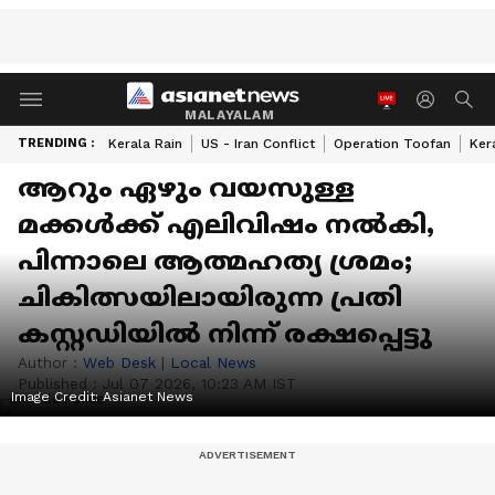
MALAYALAM
TRENDING :
Kerala Rain
US - Iran Conflict
Operation Toofan
Ker
ആറും ഏഴും വയസുള്ള
മക്കൾക്ക് എലിവിഷം നൽകി,
പിന്നാലെ ആത്മഹത്യ ശ്രമം;
ചികിത്സയിലായിരുന്ന പ്രതി
കസ്റ്റഡിയിൽ നിന്ന് രക്ഷപ്പെട്ടു
Author :
Web Desk
|
Local News
Published :
Jul 07 2026, 10:23 AM IST
Image Credit:
Asianet News