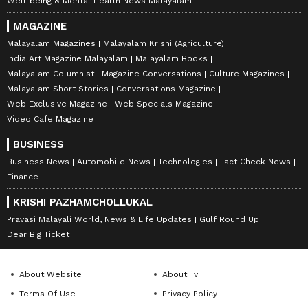
Well-being & Mental Health News Malayalam
MAGAZINE
Malayalam Magazines
Malayalam Krishi (Agriculture)
India Art Magazine Malayalam
Malayalam Books
Malayalam Columnist
Magazine Conversations
Culture Magazines
Malayalam Short Stories
Conversations Magazine
Web Exclusive Magazine
Web Specials Magazine
Video Cafe Magazine
BUSINESS
Business News
Automobile News
Technologies
Fact Check News
Finance
KRISHI PAZHAMCHOLLUKAL
Pravasi Malayali World, News & Life Updates
Gulf Round Up
Dear Big Ticket
About Website
About Tv
Terms Of Use
Privacy Policy