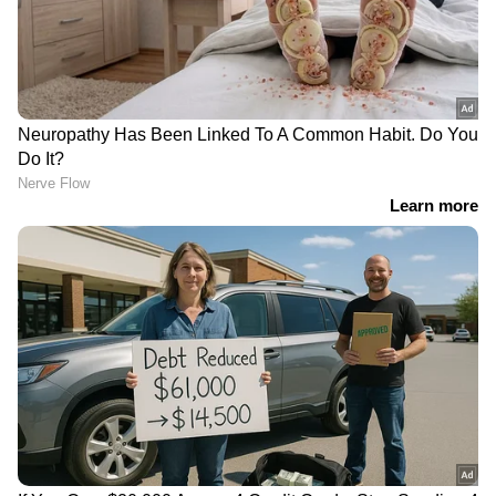
കുഞ്ഞ് കട്ടിലിൽ നിന്നു വീണു', പറഞ്ഞത്
നുണ:11 മാസം പ്രായമുള്ള മകളെ ചവിട്ടി
നിലത്തിട്ടത് പിതാവ്, അറസ്റ്റ്
മരത്തടികൾ പിടിക്കാൻ
നിയമസഭയിൽ നിന്നും
പുഴയിൽ ചാടി,
എംഎൽഎയുടെ വ്യാജ
ദിവസങ്ങളായി
ഒപ്പിട്ട് പണം തട്ടി; മുൻ
കാണാമറയത്ത്;
എംഎൽഎയുടെ പിഎ
യാഷിക്കിനായുള്ള
അറസ്റ്റിൽ
തെരച്ചിൽ ഇന്നും തുടരും
ഓപ്പറേഷൻ തൂഫാൻ;
മകളുടെ
എംഡിഎംഎയുമായി
വിവാഹാവശ്യത്തിനായി
ബോഡി ബിൽഡർ
സ്വര്‍ണം വാങ്ങാന്‍
പിടിയിൽ
ഇറങ്ങിയതിന് പിന്നാലെ
കാണാതായി; റിട്ട.
അധ്യാപകനെ
കണ്ടെത്തിയത് ഉടുപ്പിയില്‍