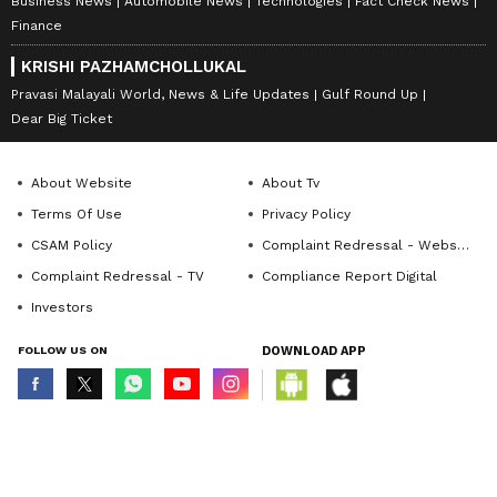
Business News
Automobile News
Technologies
Fact Check News
Finance
KRISHI PAZHAMCHOLLUKAL
Pravasi Malayali World, News & Life Updates
Gulf Round Up
Dear Big Ticket
About Website
About Tv
Terms Of Use
Privacy Policy
CSAM Policy
Complaint Redressal - Website
Complaint Redressal - TV
Compliance Report Digital
Investors
FOLLOW US ON
DOWNLOAD APP
© Copyright 2026 Asianxt Digital Technologies Private Limited (Formerly
known as Asianet News Media & Entertainment Private Limited) | All Rights
Reserved