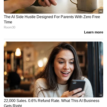
വന്യമൃഗശല്യത്തിന്
തൃശൂരില്‍ പന്ത്രണ്ടുകാരന്
പരിഹാരം; എ.ഐ
എച്ച്1 എന്‍ 1 സ്ഥിരീകരിച്ചു
ക്യാമറയുമായി
എഞ്ചിനീയർ
LATEST VIDEOS
കറുത്ത ഷർട്ടിട്ട് ഡിഎംകെ
എംഎൽഎമാർ നിയമസഭയിൽ;
പ്രതിഷേധം കാവേരി വിഷയം
ഉൾപ്പെടെ ഉന്നയിച്ച്
കെഎസ്ആർടിസി ടിക്കറ്റ് ഇനി
വാട്സ്ആപ്പിലൂടെ ബുക്ക് ചെയ്യാം