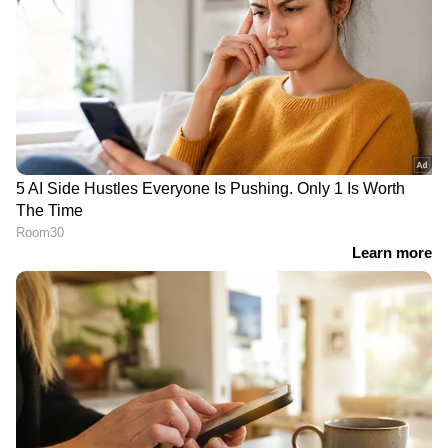
രണ്ട് കുട്ടികളുടെ
​ഗുരുവായൂരിൽ
അമ്മയായ
പെൺവേഷം ധരിച്ച്
നൃത്താധ്യാപികയെ
യുവതിയെ കൊല്ലാനെത്തി;
കൊലപ്പെടുത്തി സുഹൃത്ത്,
പൊലീസിന്റെ
വിവാഹം കഴിക്കാൻ
സംശയത്തിൽ കുടുങ്ങി;
ആവശ്യപ്പെട്ടത് പ്രകോപനം
മുൻ കാമുകനടക്കം
അഞ്ചുപേ‍ർ പിടിയിൽ