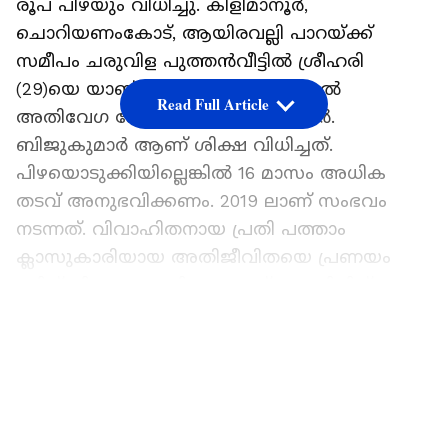
രൂപ പിഴയും വിധിച്ചു. കിളിമാനൂർ,
ചൊറിയണംകോട്, ആയിരവല്ലി പാറയ്ക്ക്
സമീപം ചരുവിള പുത്തൻവീട്ടിൽ ശ്രീഹരി
(29)യെ യാണ് ശിക്ഷിച്ചത്. ആറ്റിങ്ങൽ
Read Full Article
അതിവേഗ കോടതി ജഡ്ജി സി.ആർ.
ബിജുകുമാർ ആണ് ശിക്ഷ വിധിച്ചത്.
പിഴയൊടുക്കിയില്ലെങ്കിൽ 16 മാസം അധിക
തടവ് അനുഭവിക്കണം. 2019 ലാണ് സംഭവം
നടന്നത്. വിവാഹിതനായ പ്രതി പത്താം
ക്ലാസുകാരിയായ അതിജീവിതയെ പ്രണയം
നടിച്ച് വിവാഹം കഴിക്കാമെന്ന് മോഹിപ്പിച്ച്
ലൈംഗികമായി പീഡിപ്പിച്ചു
LATEST VIDEOS
ഗർഭിണിയാക്കിയെന്നാണ് കേസ്.
കിളിമാനൂർ പൊലീസ് കേസ് രജിസ്റ്റർ ചെയ്തു
അന്വേഷണം നടത്തി ശാസ്ത്രീയ തെളിവുകൾ