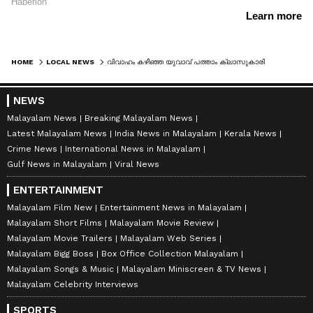
HOME
LOCAL NEWS
വിവാഹം കഴിഞ്ഞ യുവാവ് പത്താം ക്ലാസുകാരിയെ വിവാഹ വാഗ്ദാനം നൽകി പീഡിപ്പിച്ചു, 20 വർഷം കഠിനതടവും 4 ലക്ഷം പിഴയും
NEWS
Malayalam News
Breaking Malayalam News
Latest Malayalam News
India News in Malayalam
Kerala News
Crime News
International News in Malayalam
Gulf News in Malayalam
Viral News
ENTERTAINMENT
Malayalam Film New
Entertainment News in Malayalam
Malayalam Short Films
Malayalam Movie Review
Malayalam Movie Trailers
Malayalam Web Series
Malayalam Bigg Boss
Box Office Collection Malayalam
Malayalam Songs & Music
Malayalam Miniscreen & TV News
Malayalam Celebrity Interviews
SPORTS