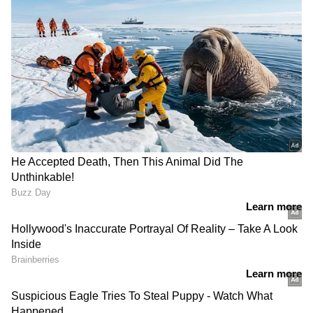
DOWNLOAD APP
കേരളത്തിലെ എല്ലാ
Local News
അറിയാൻ
എപ്പോഴും ഏഷ്യാനെറ്റ് ന്യൂസ് വാർത്തകൾ.
Malayalam News
അപ്‌ഡേറ്റുകളും
ആഴത്തിലുള്ള വിശകലനവും സമഗ്രമായ
റിപ്പോർട്ടിംഗും — എല്ലാം ഒരൊറ്റ സ്ഥലത്ത്.
ഏത് സമയത്തും, എവിടെയും