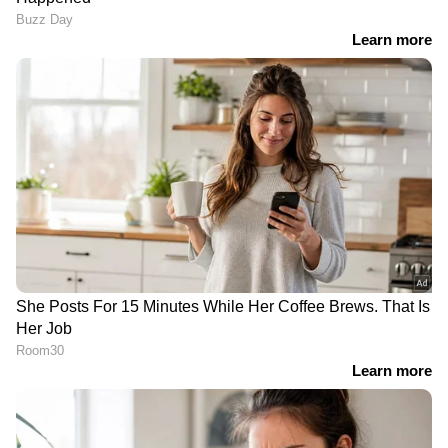
വിശ്വസനീയമായ വാർത്തകൾ ലഭിക്കാൻ
Asianet News Malayalam
RECOMMENDED STORIES