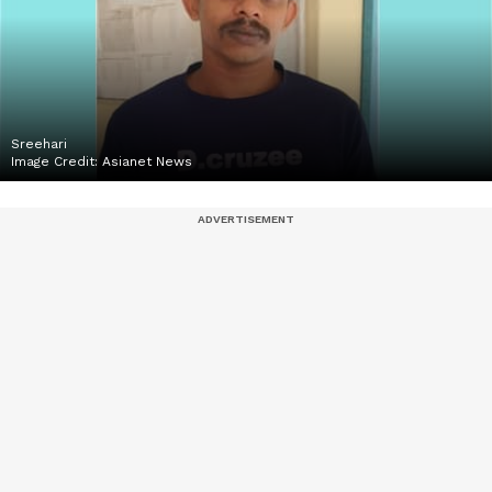
Sreehari
Image Credit:
Asianet News