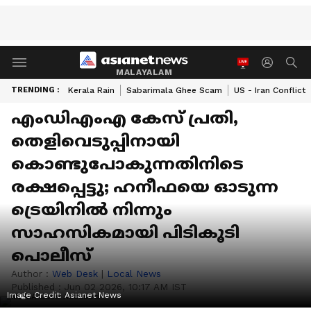
MALAYALAM
TRENDING :
Kerala Rain
Sabarimala Ghee Scam
US - Iran Conflict
എംഡിഎംഎ കേസ് പ്രതി,
തെളിവെടുപ്പിനായി
കൊണ്ടുപോകുന്നതിനിടെ
രക്ഷപ്പെട്ടു; ഹനീഫയെ ഓടുന്ന
ട്രെയിനിൽ നിന്നും
സാഹസികമായി പിടികൂടി
പൊലീസ്
Author :
Web Desk
|
Local News
Published :
Jun 02 2026, 10:17 AM IST
Image Credit:
Asianet News