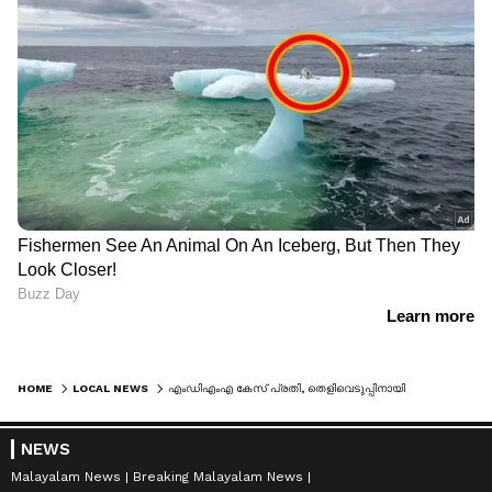
HOME
LOCAL NEWS
എംഡിഎംഎ കേസ് പ്രതി, തെളിവെടുപ്പിനായി കൊണ്ടുപോകുന്നതിനിടെ രക്ഷപ്പെട്ടു; ഹനീഫയെ ഓടുന്ന ട്രെയിനിൽ നിന്നും സാഹസികമായി പിടികൂടി പൊലീസ്
NEWS
Malayalam News
Breaking Malayalam News