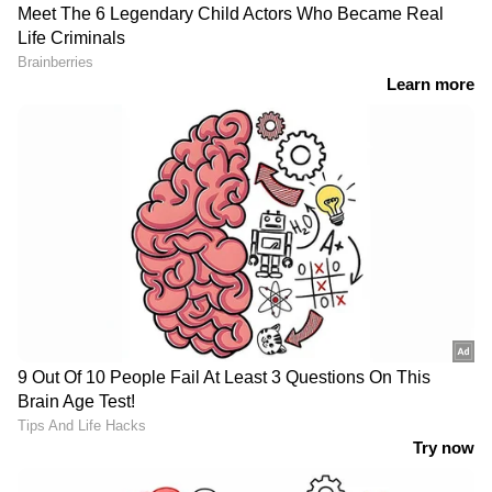
മാലിന്യം അവിടെ വന്ന്
'കുട്ടിയുടെ ശരീരത്തിൽ 91
എടുക്കില്ല, കുത്തനെയുളള
മുറിവുകൾ, വാരിയെല്ല്
ഇറക്കത്തേക്ക്
പൊട്ടി, നെഞ്ചിലും തലക്കും
വണ്ടിവരില്ലെന്ന്
ക്ഷതം'; അഷ്കറിന്‍റേത്
ഹരിതകർമസേന;
കൊടും ക്രൂരത,
നഗരസഭാ കവാടത്തിൽ
മകനോടുള്ള ക്രൂരത
ഭക്ഷണ മാലിന്യം
അമ്മയും അറിഞ്ഞു?
നിക്ഷേപിച്ച് യുവാവ്
മലയാളം മീഡിയം
ബന്ധുവായ
സ്കൂളിൽ ഒന്നും രണ്ടും
പൊലീസുകാരന്‍റെ
ക്ലാസുകളിൽ മലയാളി
ട്രാൻസ്ഫർ, 2 ദിവസം ഭാര്യ
കുട്ടികളില്ല! മുഴുവൻ
പിണങ്ങി; വൈറൽ
വിദ്യാർഥികളും അതിഥി
പ്രസംഗം പണിയായെന്ന്
തൊഴിലാളികളുടെ മക്കൾ
കോൺഗ്രസ് നേതാവ്