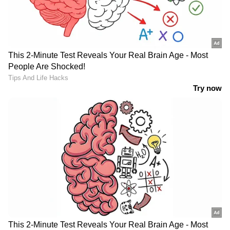
കളക്ടറിന്റെയും മലിനീകരണ
നിയന്ത്രണ ബോര്‍ഡിന്റെയും
പരിശോധന