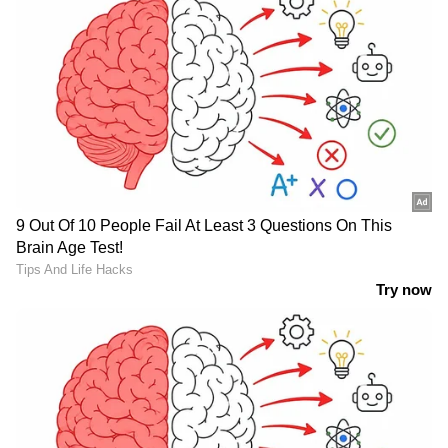
ബി.ആർ.എം ഷെഫീർ
LATEST VIDEOS
കനത്ത മഴയിൽ തൃശൂരും വീണു;
ജാഗ്രത നിർദേശം, വിദ്യാഭ്യാസ
സ്ഥാപനങ്ങൾക്ക് ഇന്ന് അവധി
ഫ്രഷ് കട്ടിൽ ഇന്ന് ജില്ല