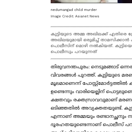
nedumangad child murder
Image Credit:
Asianet News
കുട്ടിയുടെ അമ്മ അഖിലക്ക് എതിരെ പ്ര
അഖിലയുമായി ഒരുമിച്ച് താമസിക്കാൻ 
പൊലീസിന് മൊഴി നൽകിയത്. കുട്ടിയെ 
പൊലീസും പറയുന്നത്
തിരുവനന്തപുരം: നെടുമങ്ങാട് ഒ
വിവരങ്ങൾ പുറത്ത്. കുട്ടിയുടെ മ
മൂലമാണെന്ന് പോസ്റ്റ്മോർട്ടത്തിൽ
ഉണ്ടെന്നും വാരിയെല്ലിന് പൊട്ടലുണ്ടെ
ക്ഷതവും രക്തസ്രാവവുമാണ് മര
ഒടിഞ്ഞതിൽ അവ്യക്തതയുണ്ട്. കുട
എന്നാണ് അമ്മയും രണ്ടാനച്ഛനു
ദൂരഹതയുണ്ടെന്നാണ് പൊലീസ് പറയു