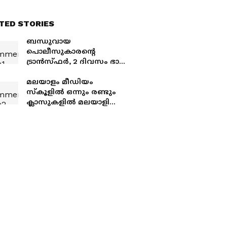
TED STORIES
ബന്ധുവായ
പൊലീസുകാരന്‍റെ
ട്രാൻസ്ഫർ, 2 ദിവസം ഭാര്യ
പിണങ്ങി; വൈറൽ
പ്രസംഗം പണിയായെന്ന്
മലയാളം മീഡിയം
കോൺഗ്രസ് നേതാവ്
സ്കൂളിൽ ഒന്നും രണ്ടും
ബി.ആർ.എം ഷെഫീർ
ക്ലാസുകളിൽ മലയാളി
കുട്ടികളില്ല! മുഴുവൻ
വിദ്യാർഥികളും അതിഥി
തൊഴിലാളികളുടെ മക്കൾ