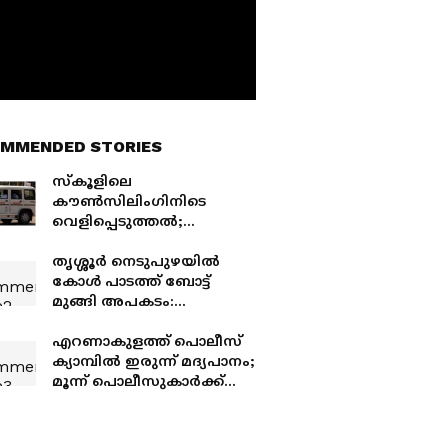
MMENDED STORIES
സ്കൂളിലെ
കൗൺസിലിംഗിനിടെ
വെളിപ്പെടുത്തല്‍;
പത്തനംതിട്ടയിൽ 13
കാരിയെ സഹപാഠികള്‍
തൃശ്ശൂർ നെടുപുഴയിൽ
ചേര്‍ന്ന് പീഡിപ്പിച്ചെന്ന്
കോൾ പാടത്ത് ബോട്ട്
പരാതി
മുങ്ങി അപകടം:
കാണാതായ 2 പേരുടെ
മൃതദേഹം കണ്ടെത്തി
എറണാകുളത്ത് പൊലീസ്
ക്യാമ്പിൽ ഇരുന്ന് മദ്യപാനം;
മൂന്ന് പൊലീസുകാർക്ക്
സസ്പെൻഷൻ