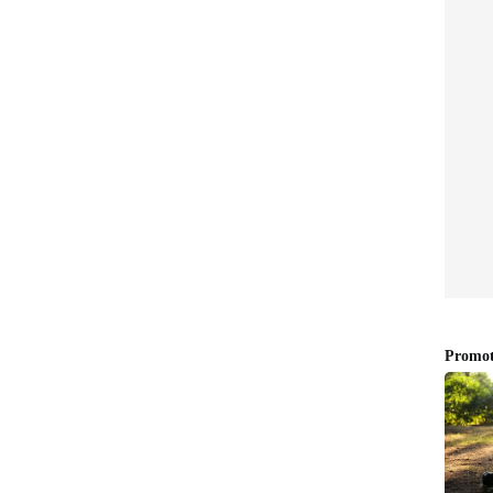
ഷെഫീർ
തൊഴിലാളികളുടെ മക്കൾ
 പിന്മാറിയതോടെ ചിറയിൻകീഴ് സ്വദേശിയായ
മൊഴികൾ. ഇതിന് പിന്നാലെയാണ് ഇയാൾ ആമീനയെ
ായി ഉപദ്രവിച്ച് കോമയിലാക്കിയെന്ന പരാതിക്ക്
ണത്തിലും ദുരൂഹതയുണ്ടെന്ന് ബന്ധുക്കൾ
്ദർശിച്ച മന്ത്രി ബിന്ദുകൃഷ്ണ, കൊല്ലപ്പെട്ട
്കളെയും, കുഞ്ഞിന്റെ അമ്മ അഖിലയുടെ അമ്മയെും
ട്ടുകിട്ടണമെന്ന പരാതിയിലും, അഷ്കറിനെതിരായ
വീഴ്ച പറ്റിയെന്ന് മന്ത്രി ആരോപിച്ചു.
്നും ശക്തമായ നടപടി സ്വീകരിക്കുമെന്നും മന്ത്രി