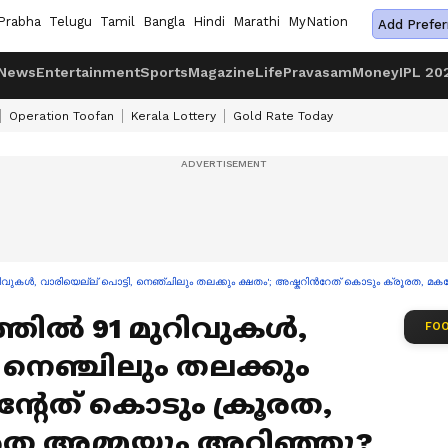
Prabha
Telugu
Tamil
Bangla
Hindi
Marathi
MyNation
Add Prefer
News
Entertainment
Sports
Magazine
Life
Pravasam
Money
IPL 20
Operation Toofan
Kerala Lottery
Gold Rate Today
ുറിവുകൾ, വാരിയെല്ല് പൊട്ടി, നെഞ്ചിലും തലക്കും ക്ഷതം'; അഷ്കറിന്‍റേത് കൊടും ക്രൂരത,
ത്തിൽ 91 മുറിവുകൾ,
FOO
ി, നെഞ്ചിലും തലക്കും
‍റേത് കൊടും ക്രൂരത,
രത അമ്മയും അറിഞ്ഞു?