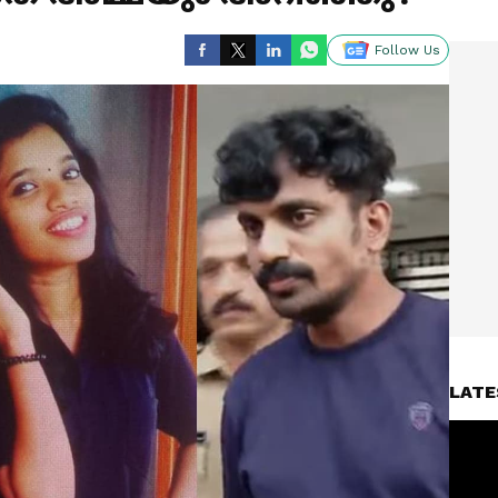
Follow Us
LATE