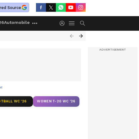
red Source
26
Automobile
 മകനോടുള്ള ക്രൂരത അമ്മയും അറിഞ്ഞു?
TBALL WC '26
WOMEN T-20 WC '26