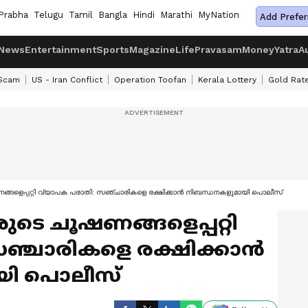
Prabha
Telugu
Tamil
Bangla
Hindi
Marathi
MyNation
Add Prefer
News
Entertainment
Sports
Magazine
Life
Pravasam
Money
Yatra
A
 Scam
US - Iran Conflict
Operation Toofan
Kerala Lottery
Gold Rat
ണങ്ങളെപ്പറ്റി വ്യാപക പരാതി: സഞ്ചാരികളെ രക്ഷിക്കാന്‍ നിബന്ധനകളുമായി പൊലീസ്
ാരുടെ ചൂഷണങ്ങളെപ്പറ്റി
ഞ്ചാരികളെ രക്ഷിക്കാന്‍
യി പൊലീസ്