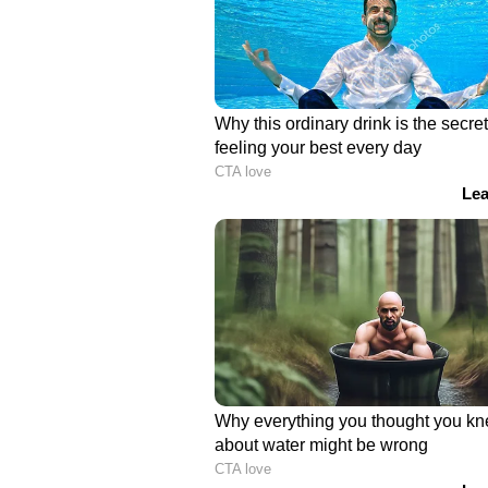
ചെന്നൈ സ്വദേശിക്കു ഗൂഗിൾപേ വ
ഇയാളുടെ ഫോൺ നിലവിൽ സ്വിച്ച്
സ്വദേശിയായ യുവാവ് വെബ്സൈറ്റ്
പരിചയപ്പെട്ടത്. തട്ടിപ്പു നടത്തിയ 
വിവരങ്ങൾ പൊലീസ് കണ്ടെത്തിയിട്
ഊര്‍ജിതമാക്കിയെന്നും പൊലീസ് 
Read also:
ഹൈക്കോടതി ഉത്തരവ്
വരെ പണി; ഉത്തരവ് കിട്ടിയില്ലെന്ന
ഏഷ്യാനെറ്റ് ന്യൂസ് ലൈവ് യുട്യ