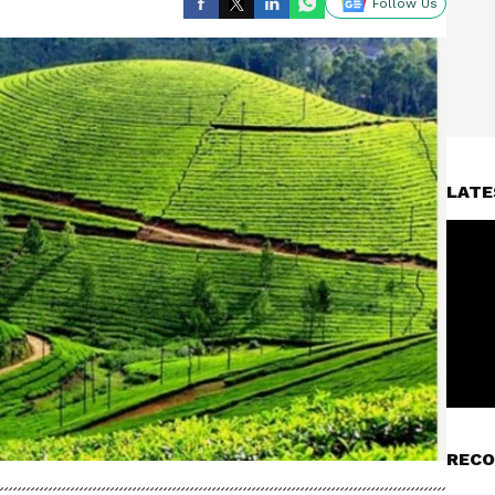
Follow Us
LATE
RECO