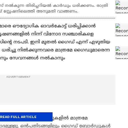
 നൽകുന്ന തിരിച്ചറിയൽ കാർഡും ധരിക്കണം. രാത്രി
സ്റ്റേഷനിലെത്തി അനുമതി വാങ്ങണം.
ൈഡുമാരെ ഔദ്യോഗിക ഓവർകോട്ട് ധരിപ്പിക്കാൻ
 ചൂഷണങ്ങളിൽ നിന്ന് വിനോദ സഞ്ചാരികളെ
സിന്റെ നടപടി. ഇനി മുതൽ ഗൈഡ് എന്ന് എഴുതിയ
രിച്ചു നിൽക്കുന്നവരെ മാത്രമേ ഗൈഡുമാരെന്ന
കാനും സേവനങ്ങൾ നൽകാനും
READ FULL ARTICLE
ദിച്ച ഒന്‍പത് പോയിന്റുകളിൽ മാത്രമേ
ാദമുള്ളു. ഒൻപതിടങ്ങളിലും ഗൈഡ് ബോർഡുകൾ