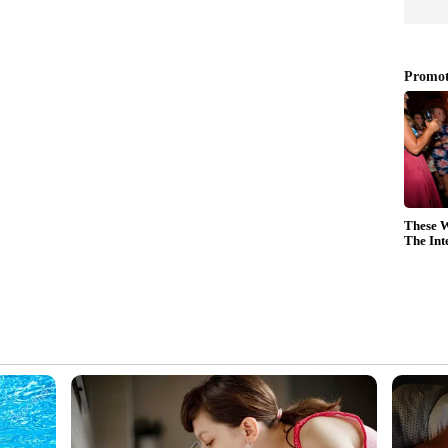
തിക്കാമെന്ന് പറഞ്ഞ് വിനോദസഞ്ചാരിയിൽ നിന്ന്
ുത്തതായി പരാതി. പൊലീസ് അന്വേഷണം
കി. ചെന്നൈ സ്വദേശിയായ യുവാവിൽ നിന്നാണ്
വദേശി ഓൺലൈനായി 3000 രൂപ തട്ടിയെടുത്തത്.
റിലെത്തിയ യുവാവ് മുറിയെടുത്ത ശേഷം ഫോണിൽ
എച്ച് റോഡ് എന്നിവിടങ്ങളിൽ എത്താൻ
ത്തിയെങ്കിലും ആരെയും കാണാതെ
നസ്സിലായത്. തുടര്‍ന്ന് വിവരം പൊലീസിനെ
ഫോൺ നമ്പറിൽ എസ്എച്ച്ഒ രാജൻ കെ അരമന,
ബന്ധപ്പെട്ടതോടെ ഉടൻ തന്നെ ഇയാൾ പണം