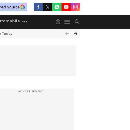
red Source
utomobile
e Today