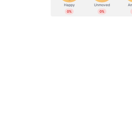
മൂന്നാറിലെത്തുന്ന വിനോദ സഞ്ചാരി
കാര്യങ്ങളിൽ വൻ തുക ഈടാക്കി 
ഉയർന്നതോടെ ജില്ലാ പൊലീസ് മേധാ
നിർദേശത്തെ തുടർന്നാണ് ഗൈഡുമാ
Read also:
ഓണാവധിക്കാലത്തിനായി 
സഞ്ചാരികളെ കാത്തിരിക്കുന്ന
മുറിയിൽ സ്ത്രീകളെ എത്തിക്കാമെ
മൂന്നാറിലെത്തി, പണം തട്ടി മുങ