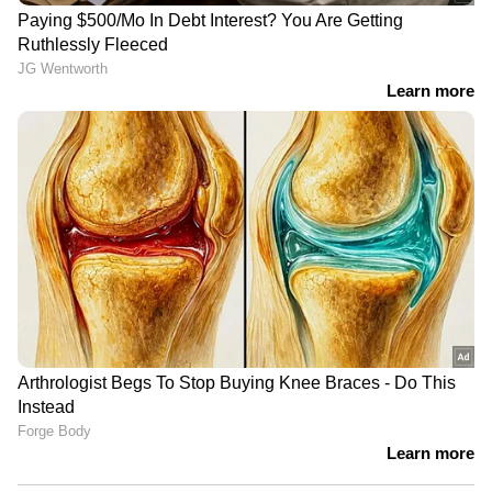
ഒഴിയാതെ കുട്ടനാട്ടുകാര്‍; വെള്ളം
ഇറങ്ങാൻ ഇനിയും സമയമെടുക്കും
News@1PM | ഒരുമണി വാർത്ത
വിശദമായി | 08 August 2026