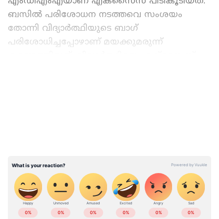
എംഡിഎംഎയാണ് എക്സൈസ് പിടികൂടിയത്.
ബസില്‍ പരിശോധന നടത്തവെ സംശയം
തോന്നി വിദ്യാർത്ഥിയുടെ ബാഗ്
പരിശോധിച്ചപ്പോഴാണ് മയക്കുമരുന്ന്
കണ്ടെത്തിയത്. വിദ്യാര്‍ത്ഥിയെ എക്സൈസ്
കസ്റ്റഡിയിലെടുത്തു. ഇയാളെ ചോദ്യം
LATEST VIDEOS
ചെയ്തുവരികയാണെന്ന് എക്സൈസ്
അറിയിച്ചു.
Read More :
ശബരിമല തീർത്ഥാടകർ
സഞ്ചരിച്ച വാഹനം മറിഞ്ഞു; 8 പേർക്ക്
പരിക്ക്
ABOUT THE AUTHOR