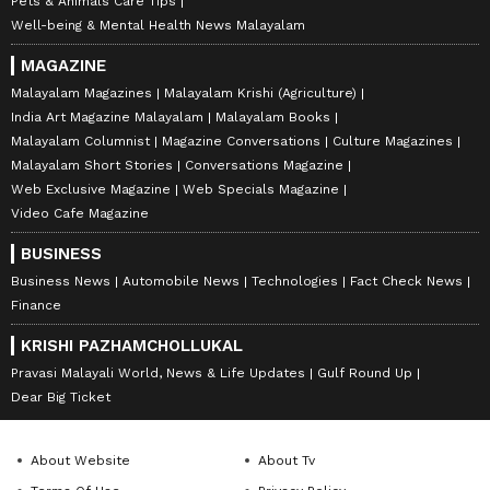
Pets & Animals Care Tips
Well-being & Mental Health News Malayalam
MAGAZINE
Malayalam Magazines
Malayalam Krishi (Agriculture)
India Art Magazine Malayalam
Malayalam Books
Malayalam Columnist
Magazine Conversations
Culture Magazines
Malayalam Short Stories
Conversations Magazine
Web Exclusive Magazine
Web Specials Magazine
Video Cafe Magazine
BUSINESS
Business News
Automobile News
Technologies
Fact Check News
Finance
KRISHI PAZHAMCHOLLUKAL
Pravasi Malayali World, News & Life Updates
Gulf Round Up
Dear Big Ticket
About Website
About Tv