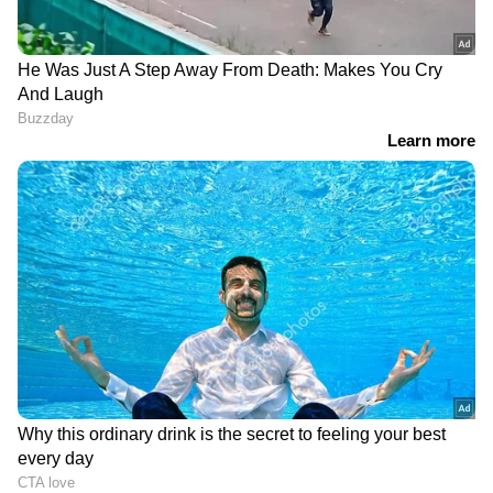
DOWNLOAD APP
കേരളത്തിലെ എല്ലാ
Local News
അറിയാൻ
എപ്പോഴും ഏഷ്യാനെറ്റ് ന്യൂസ് വാർത്തകൾ.
Malayalam News
അപ്‌ഡേറ്റുകളും
ആഴത്തിലുള്ള വിശകലനവും സമഗ്രമായ
റിപ്പോർട്ടിംഗും — എല്ലാം ഒരൊറ്റ സ്ഥലത്ത്.
ഏത് സമയത്തും, എവിടെയും
വിശ്വസനീയമായ വാർത്തകൾ ലഭിക്കാൻ
Asianet News Malayalam