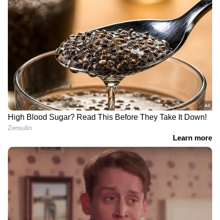
ഇതിനായി കുമളി, പാറശാല, ആര്യന്‍കാവ്,
മീനാക്ഷിപുരം, വാളയാര്‍ ചെക്ക്‌പോസ്റ്റുകളില്‍
ഉദ്യോഗസ്ഥരെ വിന്യസിച്ചു. മുഴുവന്‍ സമയവും
ഉദ്യോഗസ്ഥരുടെ സേവന മുണ്ടാകും. ഈ മാസം
28 വരെ പരിശോധന തുടരുമെന്നും മന്ത്രി വീണാ
ജോര്‍ജ് അറിയിച്ചു.
DOWNLOAD APP
RECOMMENDED STORIES