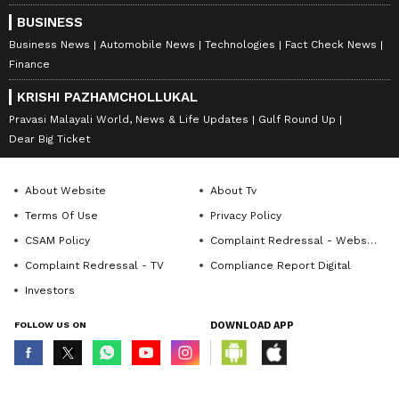
BUSINESS
Business News
Automobile News
Technologies
Fact Check News
Finance
KRISHI PAZHAMCHOLLUKAL
Pravasi Malayali World, News & Life Updates
Gulf Round Up
Dear Big Ticket
About Website
About Tv
Terms Of Use
Privacy Policy
CSAM Policy
Complaint Redressal - Website
Complaint Redressal - TV
Compliance Report Digital
Investors
FOLLOW US ON
DOWNLOAD APP
© Copyright 2026 Asianxt Digital Technologies Private Limited (Formerly