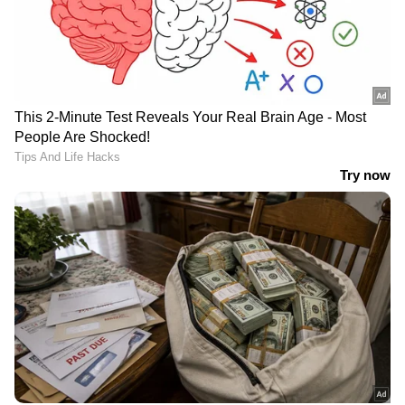
പിരിവിനായി തയ്യാറായി കഴിഞ്ഞു.
LATEST VIDEOS
ജലനിരപ്പ് കുറഞ്ഞെങ്കിലും ദുരിതം
ഒഴിയാതെ കുട്ടനാട്ടുകാര്‍; വെള്ളം
ഇറങ്ങാൻ ഇനിയും സമയമെടുക്കും
News@1PM | ഒരുമണി വാർത്ത
വിശദമായി | 08 August 2026