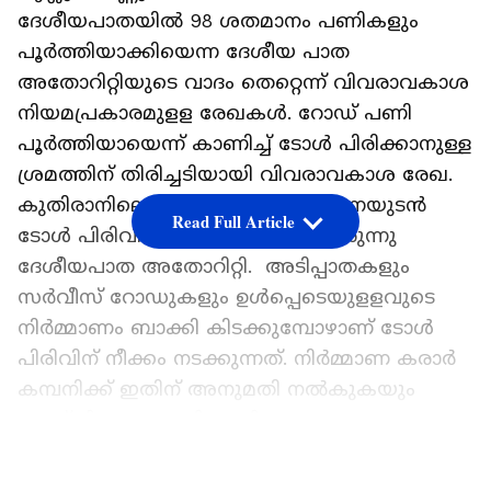
ദേശീയപാതയില്‍ 98 ശതമാനം പണികളും
പൂര്‍ത്തിയാക്കിയെന്ന ദേശീയ പാത
അതോറിറ്റിയുടെ വാദം തെറ്റെന്ന് വിവരാവകാശ
നിയമപ്രകാരമുളള രേഖകള്‍. റോഡ് പണി
പൂര്‍ത്തിയായെന്ന് കാണിച്ച് ടോള്‍ പിരിക്കാനുള്ള
ശ്രമത്തിന് തിരിച്ചടിയായി വിവരാവകാശ രേഖ.
കുതിരാനിലെ രണ്ടാം തുരങ്കം തുറന്നയുടൻ
Read Full Article
ടോള്‍ പിരിവിനുളള നീക്കത്തിലായിരുന്നു
ദേശീയപാത അതോറിറ്റി. അടിപ്പാതകളും
സര്‍വീസ് റോഡുകളും ഉള്‍പ്പെടെയുളളവുടെ
നിര്‍മ്മാണം ബാക്കി കിടക്കുമ്പോഴാണ് ടോള്‍
പിരിവിന് നീക്കം നടക്കുന്നത്. നിര്‍മ്മാണ കരാര്‍
കമ്പനിക്ക് ഇതിന് അനുമതി നല്‍കുകയും
ചെയ്തിരുന്നു. ഇതിനെതിരെ കടുത്ത
പ്രതിഷേധത്തിലാണ് നാട്ടുകാര്‍.
LATEST VIDEOS