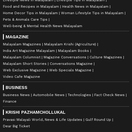
Lifestyle News in Malayalam
Lifestyle Tips in Malayalam
Food and Recipes in Malayalam
Health News in Malayalam
Home Decor Tips in Malayalam
Woman Lifestyle Tips in Malayalam
Pets & Animals Care Tips
Well-being & Mental Health News Malayalam
MAGAZINE
Malayalam Magazines
Malayalam Krishi (Agriculture)
India Art Magazine Malayalam
Malayalam Books
Malayalam Columnist
Magazine Conversations
Culture Magazines
Malayalam Short Stories
Conversations Magazine
Web Exclusive Magazine
Web Specials Magazine
Video Cafe Magazine
BUSINESS
Business News
Automobile News
Technologies
Fact Check News
Finance
KRISHI PAZHAMCHOLLUKAL
Pravasi Malayali World, News & Life Updates
Gulf Round Up
Dear Big Ticket