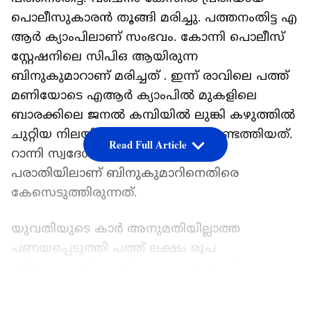
പൊലീസുകാരൻ തൂങ്ങി മരിച്ചു. പത്തനംതിട്ട എ
ആർ ക്യാംപിലാണ് സംഭവം. കോന്നി പൊലീസ്
സ്റ്റേഷനിലെ സിപിഒ ആയിരുന്ന
ബിനുകുമാറാണ് മരിച്ചത് . ഇന്ന് രാവിലെ പത്ത്
മണിയോടെ എആർ ക്യാംപിൽ മുകളിലെ
ബാരക്കിലെ ജനൽ കമ്പിയിൽ ലുങ്കി കഴുത്തിൽ
ചുറ്റിയ നിലയിലാണ് മൃതദേഹം കണ്ടെത്തിയത്.
Read Full Article
റാന്നി സ്വദേശിയായ യുവതിയുടെ
പരാതിയിലാണ് ബിനുകുമാറിനെതിരെ
കേസെടുത്തിരുന്നത്.
യുവതിയുടെ കാർ അനുമതിയില്ലാത്ത
പണയപ്പെടുത്തി പത്ത് ലക്ഷം രൂപ
തട്ടിയെന്നാണ് കേസ്. കൊക്കാത്തോട്
സ്വദേശിയായ ബിനു കുമാർ, യുവതിയുടെ
LATEST VIDEOS
പരാതിയിൽ തനിക്കെതിരെ കേസെടുത്തതിന്