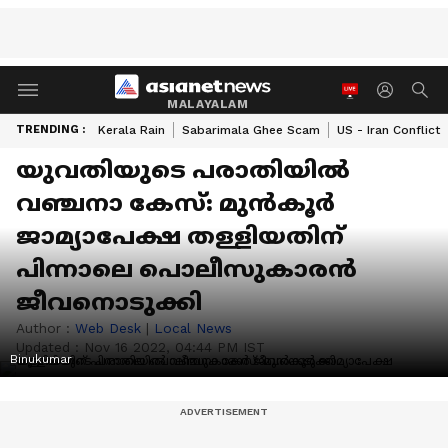
MALAYALAM
TRENDING :
Kerala Rain
Sabarimala Ghee Scam
US - Iran Conflict
യുവതിയുടെ പരാതിയിൽ
വഞ്ചനാ കേസ്: മുൻകൂർ
ജാമ്യാപേക്ഷ തള്ളിയതിന്
പിന്നാലെ പൊലീസുകാരൻ
ജീവനൊടുക്കി
Author :
Web Desk
|
Local News
Updated :
Nov 16 2022, 04:44 PM IST
Binukumar