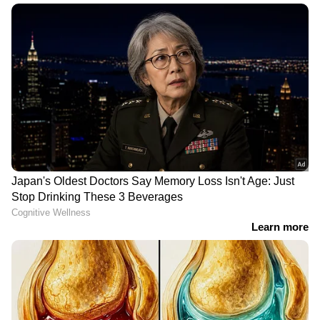
പീഡനക്കേസിൽ പ്രതിയായ
ചിന്തരവി പുരസ്കാരം
സിപിഎം പഞ്ചായത്തംഗം
ചലച്ചിത്ര താരം ഭാവനക്ക്
രാജിവച്ചു, ഭരണ
പ്രതിസന്ധി ഇല്ലെന്ന്
സിപിഎം
കുടുംബത്തിനെതിരെ
ദേശീയപാത 544:
മന്ത്രവാദം ചെയ്‌തെന്ന്
വടക്കഞ്ചേരി-മണ്ണുത്തി
ആരോപിച്ച് അമ്മയെ
ആറുവരിപ്പാതയിലെ
ആക്രമിച്ച് കൈ
വടക്കഞ്ചേരി
തല്ലിയൊടിച്ചു, മകന്‍
ഇടതുമേൽപ്പാലം വീണ്ടും
അറസ്റ്റില്‍
അടച്ചു; അറ്റകുറ്റപ്പണി ഇത്
101-ാം തവണ