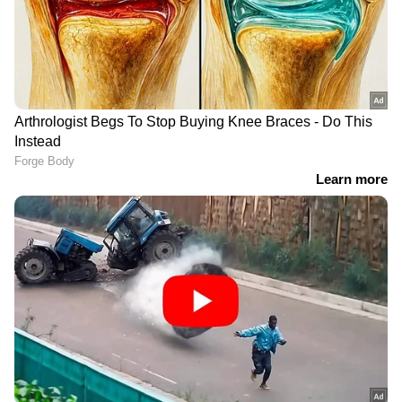
LATEST VIDEOS
യുവമോർച്ചയുടെ സെക്രട്ടറിയേറ്റ്
മാർച്ചിൽ സംഘർഷം; വി
മുരളിധരൻ ഉദ്ഘാടനം ചെയ്യും |
LPST Rank holders
സുൽത്താൻ ബത്തേരി വടക്കനാട്
ഗോത്ര വയോധികയെ
കാണാതായിട്ട് ഒൻപത് ദിവസം;