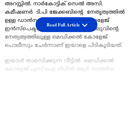
അറസ്റ്റിൽ. നാർകോട്ടിക് സെൽ അസി.
കമീഷണർ ടി.പി ജേക്കബിന്റെ നേതൃത്വത്തിൽ
ഉള്ള ഡാൻസാഫും മെഡിക്കൽ കോളേജ്
Read Full Article
ഇൻസ്പെക്ടർ എം.എൽ. ബെന്നി ലാലുവിന്റെ
നേത്യത്വത്തിലുള്ള മെഡിക്കൽ കോളേജ്
പൊലീസും ചേർന്നാണ് ഇയാളെ പിടികൂടിയത്.
ഇയാൾ താമസിക്കുന്ന വീട്ടിൽ മെഡിക്കൽ
കോളേജ് എസ്.ഐ നിധിൻ ആർ നടത്തിയ
പരിശോധനയിലാണ് 12.400 ഗ്രാം എംഡിഎംഎ
കണ്ടെടുത്തത്. അറസ്റ്റിലായ അതുലിന്
LATEST VIDEOS
താമരശ്ശേരി സ്റ്റേഷനിൽ മയക്കുമരുന്ന് വിൽപന
നടത്തിയതിന് കേസ് ഉണ്ട്. ജാമ്യത്തിൽ ഇറങ്ങി
ഇയാൾ വീണ്ടും മയക്ക് മരുന്ന് കച്ചവടത്തിൽ
ഏർപെടുകയായിരുന്നു. ഇയാൾ സ്ഥിരമായി
ലഹരി ഉപയോഗിക്കുന്നയാളാണ്.