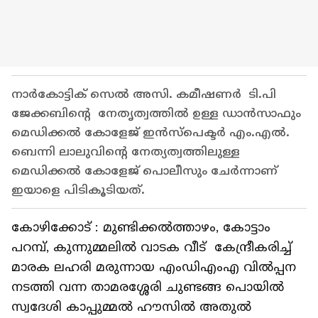
നാർകോട്ടിക് സെൽ അസി. കമീഷണർ ടി.പി
ജേക്കബിന്റെ നേതൃത്വത്തിൽ ഉള്ള ഡാൻസാഫും
മെഡിക്കൽ കോളേജ് ഇൻസ്പെക്ടർ എം.എൽ.
ബെന്നി ലാലുവിന്റെ നേത്യത്വത്തിലുള്ള
മെഡിക്കൽ കോളേജ് പൊലീസും ചേർന്നാണ്
ഇയാളെ പിടികൂടിയത്.
കോഴിക്കോട് : മുണ്ടിക്കൽത്താഴം, കോട്ടാം
പറമ്പ്, കുന്നുമ്മലിൽ വാടക വീട് കേന്ദ്രീകരിച്ച്
മാരക ലഹരി മരുന്നായ എംഡിഎംഎ വിൽപ്പന
നടത്തി വന്ന താമരശ്ശേരി ചുണ്ടങ്ങ പൊയിൽ
സ്വദേശി കാപ്പുമ്മൽ ഹൗസിൽ അതുൽ