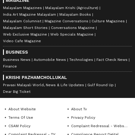
MAGAZINE
Malayalam Magazines
Malayalam Krishi (Agriculture)
India Art Magazine Malayalam
Malayalam Books
Malayalam Columnist
Magazine Conversations
Culture Magazines
Malayalam Short Stories
Conversations Magazine
Web Exclusive Magazine
Web Specials Magazine
Video Cafe Magazine
BUSINESS
Business News
Automobile News
Technologies
Fact Check News
Finance
KRISHI PAZHAMCHOLLUKAL
Pravasi Malayali World, News & Life Updates
Gulf Round Up
Dear Big Ticket
About Website
About Tv
Terms Of Use
Privacy Policy
CSAM Policy
Complaint Redressal - Website
Complaint Redressal - TV
Compliance Report Digital