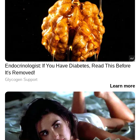
DOWNLOAD APP
കേരളത്തിലെ എല്ലാ
Local News
അറിയാൻ
എപ്പോഴും ഏഷ്യാനെറ്റ് ന്യൂസ് വാർത്തകൾ.
Malayalam News
അപ്‌ഡേറ്റുകളും
ആഴത്തിലുള്ള വിശകലനവും സമഗ്രമായ
റിപ്പോർട്ടിംഗും — എല്ലാം ഒരൊറ്റ സ്ഥലത്ത്.
ഏത് സമയത്തും, എവിടെയും
വിശ്വസനീയമായ വാർത്തകൾ ലഭിക്കാൻ