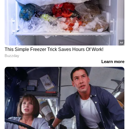
DOWNLOAD APP
കേരളത്തിലെ എല്ലാ
Local News
അറിയാൻ
എപ്പോഴും ഏഷ്യാനെറ്റ് ന്യൂസ് വാർത്തകൾ.
Malayalam News
അപ്‌ഡേറ്റുകളും
ആഴത്തിലുള്ള വിശകലനവും സമഗ്രമായ
റിപ്പോർട്ടിംഗും — എല്ലാം ഒരൊറ്റ സ്ഥലത്ത്.
ഏത് സമയത്തും, എവിടെയും
വിശ്വസനീയമായ വാർത്തകൾ ലഭിക്കാൻ
Asianet News Malayalam