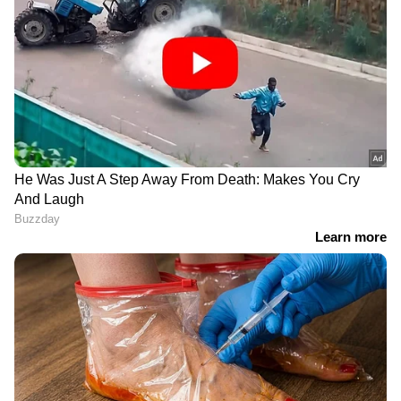
കടലിൽ മീൻ
പശുവിനെ
പിടിക്കുന്നതിനിടെ
കറക്കുന്നതിനിടെ
നെഞ്ചുവേദന:
ഗൃഹനാഥന് കുറുനരിയുടെ
ആലപ്പുഴയിൽ
കടിയേറ്റു; നാട്ടുകാർ
മത്സ്യത്തൊഴിലാളിക്ക്
തെരഞ്ഞ് പിടിച്ച് കൊന്നു
ദാരുണാന്ത്യം
തിരൂരില്‍ 10,430 ലിറ്റര്‍
വെള്ളമെടുക്കാൻ എന്ന