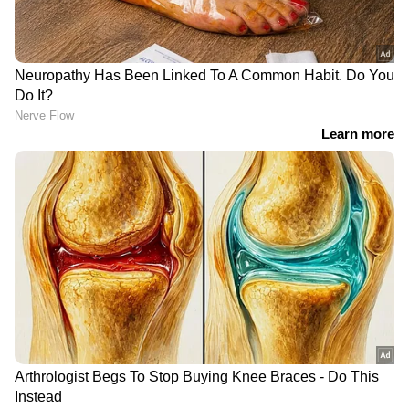
സ്പിരിറ്റ് പിടികൂടിയ കേസ്;
പേരിൽ വീട്ടിൽ എത്തി,
ഒരു വർഷത്തിന് ശേഷം
പെൺകുട്ടിയെ പീഡിപ്പിച്ചു;
അറസ്റ്റ്
പോക്സോ കേസ് പ്രതിക്ക്
LATEST VIDEOS
ആറുവർഷം കഠിനതടവ്
'ആ കാക്കി യൂണിഫോം ഇടാൻ നീ
അർഹനല്ല, പണി വെച്ചിട്ടുണ്ട്';
പൊലീസിനെ വെല്ലുവിളിച്ച്
അർജുൻ ആയങ്കി
തൃശ്ശൂരിൽ സ്വകാര്യ ബസ് അപകടം;
ബസ് ഇടിച്ചത് അഞ്ച്
വാഹനങ്ങളിൽ, അപകടത്തിൽ
ഒരാൾക്ക് ദാരുണാന്ത്യം