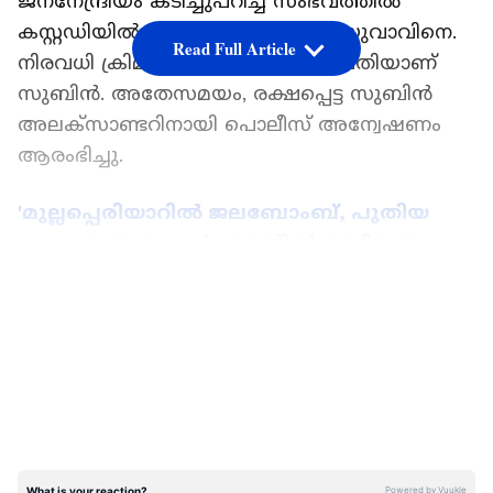
ജനനേന്ദ്രിയം കടിച്ചുപറിച്ച സംഭവത്തിൽ
കസ്റ്റഡിയിൽ എടുത്തതായിരുന്നു യുവാവിനെ.
Read Full Article
നിരവധി ക്രിമിനൽ കേസുകളിൽ പ്രതിയാണ്
സുബിൻ. അതേസമയം, രക്ഷപ്പെട്ട സുബിൻ
അലക്സാണ്ടറിനായി പൊലീസ് അന്വേഷണം
ആരംഭിച്ചു.
'മുല്ലപ്പെരിയാറിൽ ജലബോംബ്, പുതിയ
ഡാം വേണം'; പാർലമെന്‍റിൽ അടിയന്തര
പ്രമേയത്തിന് നോട്ടീസ് നൽകി ഡീൻ
LATEST VIDEOS
കുര്യാക്കോസ്
https://www.youtube.com/watch?
v=Ko18SgceYX8