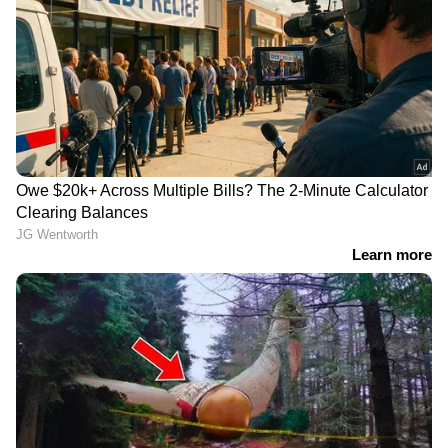
തൂഫാനിൽ കുടുങ്ങി
ആരതി രാജിനെ
ജ്യോത്സ്യനും;
വിവേകിന്‍റെ വീട്ടിലെത്തിച്ചു,
ജ്യോതിഷാലയത്തിൽനിന്ന്
യുവതികൾ രാത്രി തങ്ങിയ
പിടിച്ചെടുത്തത് കഞ്ചാവ്!
സ്ഥലത്തും തെളിവെടുപ്പ്;
പൊലീസുകാരന്‍റെ ബുള്ളറ്റ്
ബൈക്ക് കത്തിച്ച കേസിൽ
അന്വേഷണം
LATEST VIDEOS