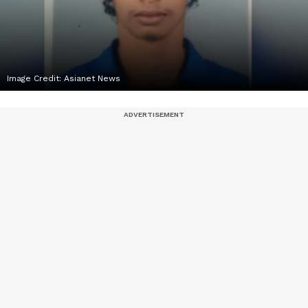
Image Credit:
Asianet News