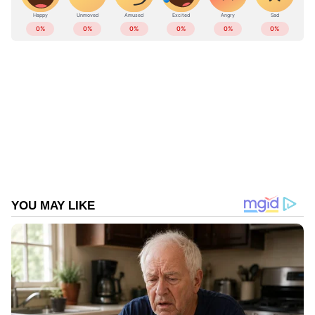
കേരളത്തിലെ എല്ലാ
Local News
അറിയാൻ
എപ്പോഴും ഏഷ്യാനെറ്റ് ന്യൂസ് വാർത്തകൾ.
Malayalam News
അപ്‌ഡേറ്റുകളും
ആഴത്തിലുള്ള വിശകലനവും സമഗ്രമായ
റിപ്പോർട്ടിംഗും — എല്ലാം ഒരൊറ്റ സ്ഥലത്ത്.
ഏത് സമയത്തും, എവിടെയും
വിശ്വസനീയമായ വാർത്തകൾ ലഭിക്കാൻ
Asianet News Malayalam
ABOUT THE AUTHOR
Web Desk
WD
മരണം
തൃശ്ശൂർ
Follow Us