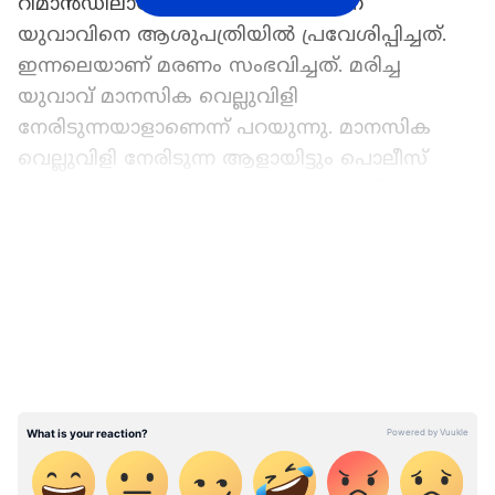
റിമാൻഡിലായിരുന്നു. മേയ് 26 നാണ്
യുവാവിനെ ആശുപത്രിയിൽ പ്രവേശിപ്പിച്ചത്.
ഇന്നലെയാണ് മരണം സംഭവിച്ചത്. മരിച്ച
യുവാവ് മാനസിക വെല്ലുവിളി
നേരിടുന്നയാളാണെന്ന് പറയുന്നു. മാനസിക
വെല്ലുവിളി നേരിടുന്ന ആളായിട്ടും പൊലീസ്
മറച്ചുവച്ചെന്നും ബന്ധുക്കള്‍ ആരോപിച്ചു.
മാനസികാരോഗ്യ പ്രശ്നമുണ്ടെന്ന്
LATEST VIDEOS
തെളിയിക്കുന്ന സർട്ടിഫിക്കറ്റും പുറത്തായി.
ഏഷ്യാനെറ്റ് ന്യൂസ് പ്രധാന വാർത്താ സ്രോതസായി
തെരഞ്ഞെടുക്കുക