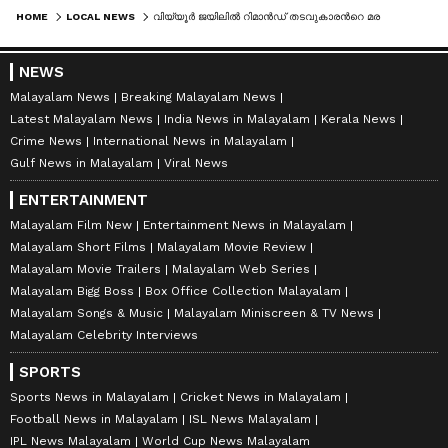
HOME
LOCAL NEWS
വിയ്യൂര്‍ ജയിലില്‍ റിമാന്‍ഡ് തടവുകാരന്‍റെ മരണം; ജയിലില്‍ മര്‍ദനമേറ്റെന്ന് ബന്ധുക്കളുടെ പരാതി
NEWS
Malayalam News
Breaking Malayalam News
Latest Malayalam News
India News in Malayalam
Kerala News
Crime News
International News in Malayalam
Gulf News in Malayalam
Viral News
ENTERTAINMENT
Malayalam Film New
Entertainment News in Malayalam
Malayalam Short Films
Malayalam Movie Review
Malayalam Movie Trailers
Malayalam Web Series
Malayalam Bigg Boss
Box Office Collection Malayalam
Malayalam Songs & Music
Malayalam Miniscreen & TV News
Malayalam Celebrity Interviews
SPORTS
Sports News in Malayalam
Cricket News in Malayalam
Football News in Malayalam
ISL News Malayalam
IPL News Malayalam
World Cup News Malayalam