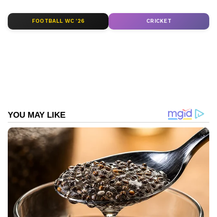
FOOTBALL WC '26
CRICKET
ABOUT THE AUTHOR
Web Desk
WD
അറസ്റ്റ്
Follow Us