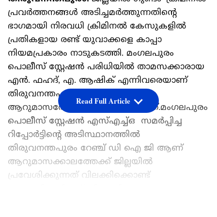
പ്രവർത്തനങ്ങൾ അടിച്ചമർത്തുന്നതിന്‍റെ
ഭാഗമായി നിരവധി ക്രിമിനൽ കേസുകളിൽ
പ്രതികളായ രണ്ട് യുവാക്കളെ കാപ്പാ
നിയമപ്രകാരം നാടുകടത്തി. മംഗലപുരം
പൊലീസ് സ്റ്റേഷൻ പരിധിയിൽ താമസക്കാരായ
എൻ. ഫഹദ്, എ. ആഷിക് എന്നിവരെയാണ്
തിരുവനന്തപുരം ജില്ലയിൽ നിന്നും
Read Full Article
ആറുമാസത്തേക്ക് നാടുകടത്തിയത്.മംഗലപുരം
പൊലീസ് സ്റ്റേഷൻ എസ്എച്ച്ഒ സമർപ്പിച്ച
റിപ്പോർട്ടിന്‍റെ അടിസ്ഥാനത്തിൽ
തിരുവനന്തപുരം റേഞ്ച് ഡി ഐ ജി ആണ്
ആറുമാസക്കാലത്തേക്ക് ജില്ലയിൽ
പ്രവേശിക്കുന്നത് വിലക്കിക്കൊണ്ട്
ഉത്തരവിറക്കിയത്. നിരവധി
അക്രമസംഭവങ്ങളിൽ പങ്കാളികളായ ഇവർ
LATEST VIDEOS
ഉൾപ്പെട്ട ക്രിമിനൽ സംഘം, കഴിഞ്ഞ നിയമസഭാ