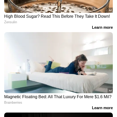
DOWNLOAD APP
RECOMMENDED STORIES
നെയ്യാറ്റിൻകരയിൽ
നാഷണൽ പെർമിറ്റ്