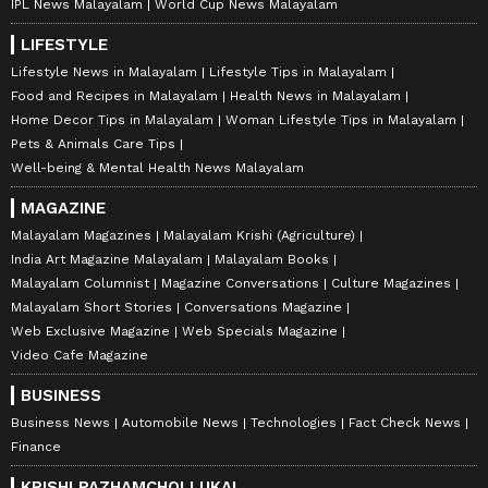
IPL News Malayalam
World Cup News Malayalam
LIFESTYLE
Lifestyle News in Malayalam
Lifestyle Tips in Malayalam
Food and Recipes in Malayalam
Health News in Malayalam
Home Decor Tips in Malayalam
Woman Lifestyle Tips in Malayalam
Pets & Animals Care Tips
Well-being & Mental Health News Malayalam
MAGAZINE
Malayalam Magazines
Malayalam Krishi (Agriculture)
India Art Magazine Malayalam
Malayalam Books
Malayalam Columnist
Magazine Conversations
Culture Magazines
Malayalam Short Stories
Conversations Magazine
Web Exclusive Magazine
Web Specials Magazine
Video Cafe Magazine
BUSINESS
Business News
Automobile News
Technologies
Fact Check News
Finance
KRISHI PAZHAMCHOLLUKAL