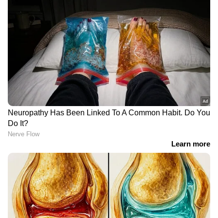
22കാരന്റെ
ലോറികളിൽ എത്തും,
കൊലപാതകത്തിലേക്ക്
ദേശീയപാതയ്ക്കരികിലെ
നയിച്ച തർക്കത്തിന്
വീടുകളിൽ മോഷണം,
കാരണമായ ബൈക്കിന്
പിടിയിലായത്
തീയിട്ട നിലയിൽ
ഉത്തരേന്ത്യൻ
മോഷ്ടാക്കൾ
തൂഫാൻ ടീം അടിച്ച്
പ്രിയദർശിനി ബസ്സിൽ
തൂഫാൻ! നാട്ടുകാരുടെ
നിന്നും തെറിച്ചുവീണ്
പിടിയിലായി മദ്യപിച്ച്
കണ്ടക്ടർക്ക് പരിക്ക്;
പോലീസ് ജീപ്പോടിച്ച
ദേഹാസ്വാസ്ഥ്യത്തെ
ഡാൻസാഫ് ഉദ്യോഗസ്ഥർ,
തുടർന്നെന്ന് പൊലീസ്
വനിതാ ഓട്ടോ ഡ്രൈവർ
രക്ഷപ്പെട്ടത്
തലനാരിഴയ്ക്ക്