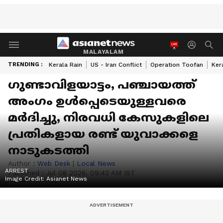
MALAYALAM
TRENDING :
Kerala Rain
US - Iran Conflict
Operation Toofan
Ker
ഗുണ്ടാവിളയാട്ടം, പഞ്ചായത്ത്
അംഗം ഉൾപ്പെടെയുള്ളവരെ
മർദിച്ചു, നിരവധി കേസുകളിലെ
പ്രതികളായ രണ്ട് യുവാക്കളെ
നാടുകടത്തി
Author :
Web Desk
|
Local News
ARREST
Published :
Jul 08 2026, 09:42 AM IST
Image Credit:
Asianet News