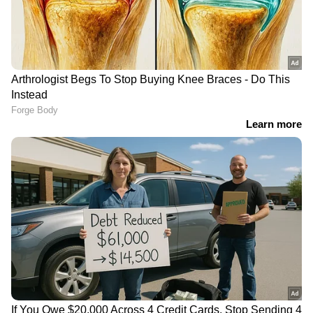
LATEST VIDEOS
ജനാധിപത്യത്തെ ഉയര്‍ത്തിപ്പിടിച്ച്
സുപ്രീംകോടതി | Surgical Strike |
Supreme Court | Lok Sabha
'വയലൻസിന്റെ ഭാഷയിൽ K K
രാഗേഷ് സംസാരിക്കുന്നത്
പാര്‍ട്ടിയോടുള്ള
വെല്ലുവിളിയായാണ് കാണേണ്ടത്'