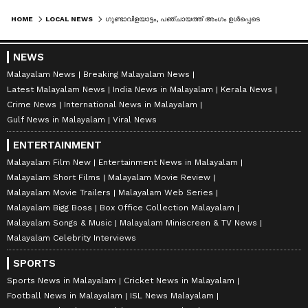
HOME
LOCAL NEWS
ഗുണ്ടാവിളയാട്ടം, പഞ്ചായത്ത് അംഗം ഉൾപ്പെടെയുള്ളവരെ മർദിച്ചു, നിരവധി കേസുകളിലെ പ്രതികളായ രണ്ട് യുവാക്കളെ നാടുകടത്തി
NEWS
Malayalam News
Breaking Malayalam News
Latest Malayalam News
India News in Malayalam
Kerala News
Crime News
International News in Malayalam
Gulf News in Malayalam
Viral News
ENTERTAINMENT
Malayalam Film New
Entertainment News in Malayalam
Malayalam Short Films
Malayalam Movie Review
Malayalam Movie Trailers
Malayalam Web Series
Malayalam Bigg Boss
Box Office Collection Malayalam
Malayalam Songs & Music
Malayalam Miniscreen & TV News
Malayalam Celebrity Interviews
SPORTS
Sports News in Malayalam
Cricket News in Malayalam
Football News in Malayalam
ISL News Malayalam