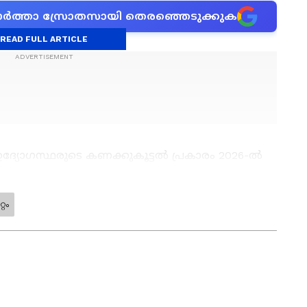
ന വാർത്താ സ്രോതസായി തെരഞ്ഞെടുക്കുക
READ FULL ARTICLE
് ഉദ്യോഗസ്ഥരുടെ കണക്കുകൂട്ടല്‍ പ്രകാരം 2026-ല്‍
മെട്രിക് ടണ്ണായി (ഏകദേശം 2.15 കോടി ബോക്‌സുകള്‍)
മെട്രിക് ടണ്‍ ആയിരുന്നു. അതായത് 2.63 ലക്ഷം
റം
്വാഭാവികമായും സംസ്ഥാനത്തെ ആപ്പിള്‍ വിപണിയും
.
് ഓണ്‍ലൈനില്‍ പ്രവര്‍ത്തിക്കുന്നു. നിലവില്‍ സബ്
രുദവും പോസ്റ്റ് ഗ്രാജുവേഷനും നേടി. കേരള, ദേശീയ,
‍ എഴുതുന്നു. 5
ലയളവില്‍ നിരവധി ഗ്രൗണ്ട് റിപ്പോര്‍ട്ടുകള്‍, ന്യൂസ്
ഞുവീഴ്ച ലഭിക്കാത്തതും, വസന്തകാലത്തെ
ഭിമുഖങ്ങള്‍, ലേഖനങ്ങള്‍, വീഡിയോകള്‍ തുടങ്ങിയവ