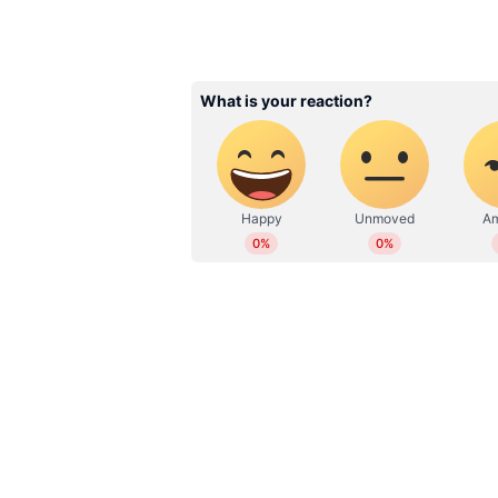
അപ്രതീക്ഷിത മഴയും, അടിക്കടിയു
പ്രസിദ്ധീകരിച്ചു. വിഷ്വല്‍, ഡിജിറ്റല്‍ മീഡിയകളില്‍ പ്രവര്‍ത്തനപരിചയം. ഇ മെയില്‍:
പെട്ടെന്നുള്ള മാറ്റങ്ങളുമാണ് ഉല്
sangeetha.ks@asianetnews.in
പറയുന്നു.കാലാവസ്ഥാ പ്രശ്‌നങ്ങള്‍ക
വര്‍ധിച്ചത് കര്‍ഷകര്‍ക്ക് ഇരട്ടി 
വലിയ സാമ്പത്തിക ബാധ്യതയാണ് ഉണ്