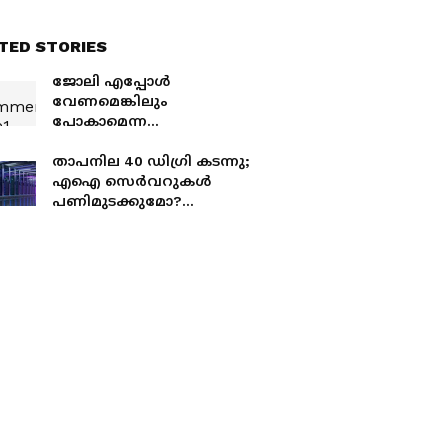
TED STORIES
ജോലി എപ്പോൾ
വേണമെങ്കിലും
പോകാമെന്ന
അവസ്ഥയിലാണോ?
സമ്പാദ്യം എടുത്ത്
താപനില 40 ഡിഗ്രി കടന്നു;
ചെലവാക്കാന്‍ വരട്ടെ, ഈ
എഐ സെർവറുകൾ
കാര്യങ്ങള്‍
പണിമുടക്കുമോ?
അറിഞ്ഞിരിക്കാം
കാലാവസ്ഥാ വ്യതിയാനം
ഡാറ്റാ സെന്ററുകളെ
ബാധിക്കുന്നത് എങ്ങനെ?