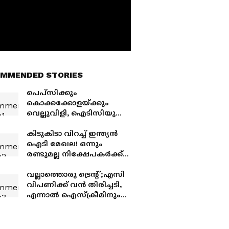
MMENDED STORIES
പെപ്‌സിക്കും
കൊക്കക്കോളയ്ക്കും
വെല്ലുവിളി, ഐടിസിയുടെ
'കോക്കനട്ട് കോള' വരുന്നു;
വില വെറും 60 രൂപ!
കിടുകിടാ വിറച്ച് ഇന്ത്യൻ
ഐടി മേഖല! ഒന്നും
രണ്ടുമല്ല നിക്ഷേപകര്‍ക്ക്
നഷ്ടം കോടികൾ;
ടിസിഎസും
വല്ലാത്തൊരു ട്രെന്റ് ;എസി
ഇന്‍ഫോസിസും
വിപണിക്ക് വൻ തിരിച്ചടി,
കൂപ്പുകുത്തി
എന്നാൽ ഐസ്‌ക്രീമിനും
കൂൾ ഡ്രിങ്ക്‌സിനും
കൊയ്ത്തുകാലം