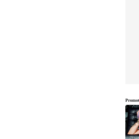
ക്കാനും ജലസേചന സൗകര്യങ്ങള്‍
കരുടെ പ്രധാന ആവശ്യം. ഇതിനൊപ്പം വിള
് കര്‍ഷകര്‍ക്കിടയില്‍ കൂടുതല്‍ അവബോധം
ിനോട് ആവശ്യപ്പെടുന്നു. ആപ്പിളിനെ മാത്രമല്ല മറ്റ്
ച്ചിട്ടുണ്ട്. ആപ്രിക്കോട്ട്, ചെറി, പീച്ച്, പ്ലം
വും ഈ വര്‍ഷം നേരിയ തോതില്‍ കുറയുമെന്നാണ്
24,622 മെട്രിക് ടണ്‍ ആയിരുന്ന ഉല്‍പ്പാദനം ഈ
 കുറയുമെന്നാണ് വിലയിരുത്തല്‍. ആഗോളതാപനവും
നും പ്രധാന കാരണമായി ഉദ്യോഗസ്ഥര്‍