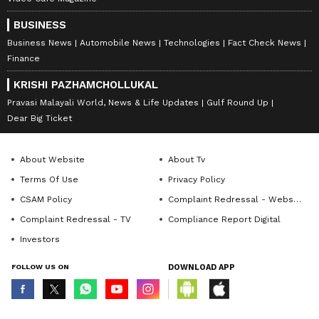
BUSINESS
Business News
Automobile News
Technologies
Fact Check News
Finance
KRISHI PAZHAMCHOLLUKAL
Pravasi Malayali World, News & Life Updates
Gulf Round Up
Dear Big Ticket
About Website
About Tv
Terms Of Use
Privacy Policy
CSAM Policy
Complaint Redressal - Website
Complaint Redressal - TV
Compliance Report Digital
Investors
FOLLOW US ON
DOWNLOAD APP
© Copyright 2026 Asianxt Digital Technologies Private Limited (Formerly