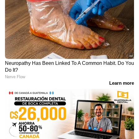
വേണുഗോപാൽ എംപി |KC
Venugopal