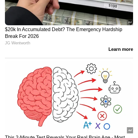
LATEST VIDEOS
'മഴമാറി മാനംതെളിഞ്ഞാൽ എല്ലാം
മറക്കുന്നവരാണ് നമ്മൾ,
പ്രകൃതിയുടെ മുന്നറിയിപ്പുകൾ
ശ്രദ്ധിക്കുന്നില്ല'
'അധികാരികളുടെ അഹങ്കാരവും
മണ്ടത്തരവും കൊണ്ടാണ്
കേരളത്തിൽ പ്രളയമുണ്ടായത്' |
Kerala Rains