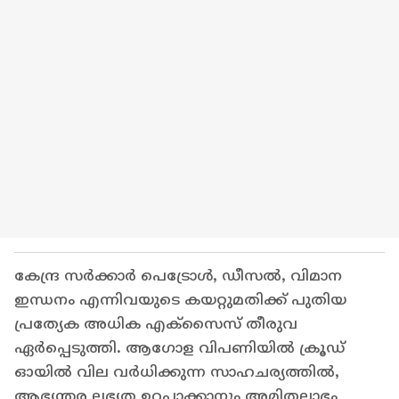
കേന്ദ്ര സർക്കാർ പെട്രോൾ, ഡീസൽ, വിമാന
ഇന്ധനം എന്നിവയുടെ കയറ്റുമതിക്ക് പുതിയ
പ്രത്യേക അധിക എക്സൈസ് തീരുവ
ഏർപ്പെടുത്തി. ആഗോള വിപണിയിൽ ക്രൂഡ്
ഓയിൽ വില വർധിക്കുന്ന സാഹചര്യത്തിൽ,
ആഭ്യന്തര ലഭ്യത ഉറപ്പാക്കാനും അമിതലാഭം