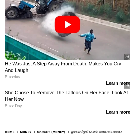
HOME
MONEY
MARKET (MONEY)
ഉത്തരവിട്ടത് കേന്ദ്ര ധനമന്ത്രാലയം: പെട്രോൾ ലിറ്ററിന് മൂന്ന് രൂപ, ഡീസൽ ലിറ്ററിന് 16.5 രൂപ, വിമാന ഇന്ധനത്തിന് 16 രൂപയും കയറ്റുമതി തീരുവ ഉയർത്തി