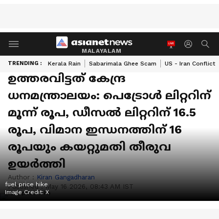
MALAYALAM
TRENDING :
Kerala Rain
Sabarimala Ghee Scam
US - Iran Conflict
ഉത്തരവിട്ടത് കേന്ദ്ര
ധനമന്ത്രാലയം: പെട്രോൾ ലിറ്ററിന്
മൂന്ന് രൂപ, ഡീസൽ ലിറ്ററിന് 16.5
രൂപ, വിമാന ഇന്ധനത്തിന് 16
രൂപയും കയറ്റുമതി തീരുവ
ഉയർത്തി
Author :
Kiran Gangadharan
fuel price hike
Published :
May 16 2026, 08:43 AM IST
Image Credit:
X