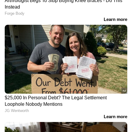
DOWNLOAD APP
RECOMMENDED STORIES
വെറുതെ കളയല്ലേ, ഇപ്പൊ
പൊന്നിന്റെ കുതിപ്പിന്
വിറ്റാൽ കിട്ടും
പെട്ടെന്നൊരു ബ്രേക്ക്!