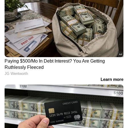
പൊന്നുംവില; തേങ്ങയെ
സ്വര്‍ണവിലയില്‍
വരെ പിന്നിലാക്കി
മാറ്റമില്ലാത്തത്
ചിരട്ടയുടെ വൻ കുതിപ്പ്,
എന്തുകൊണ്ട്?
കിലോയ്ക്ക് 33 രൂപ വില
കാരണങ്ങള്‍ അറിയാം
ഡോണൾഡ് ട്രംപ്
ഒറ്റയടിക്ക് ലിറ്ററിന് 3 രൂപ
ഭരണകൂടത്തിന്റെ
കൂടി! പെട്രോൾ വില
നിർണായക തീരുമാനം,
ഇനിയും കുതിച്ചുയരുമോ?
അദാനിക്ക് അനുകൂലം;
തയ്യാറായിരിക്കണോ?
കമ്പനികൾക്കെതിരായ
വരാനിരിക്കുന്നത് വലിയ
കേസുകൾ പിൻവലിച്ചത്
ഷോക്കെന്ന് സൂചന
ഓഹരി വിപണിയിലും
പ്രതിഫലിച്ചു