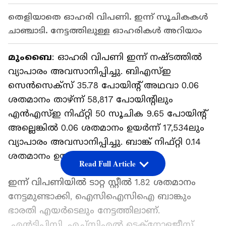
തെളിയാതെ ഓഹരി വിപണി. ഇന്ന് സൂചികകൾ
ചാഞ്ചാടി. നേട്ടത്തിലുള്ള ഓഹരികൾ അറിയാം
മുംബൈ
: ഓഹരി വിപണി ഇന്ന് നഷ്ടത്തിൽ
വ്യാപാരം അവസാനിപ്പിച്ചു. ബിഎസ്ഇ
സെൻസെക്സ് 35.78 പോയിന്റ് അഥവാ 0.06
ശതമാനം താഴ്ന്ന് 58,817 പോയിന്റിലും
എൻഎസ്ഇ നിഫ്റ്റി 50 സൂചിക 9.65 പോയിന്റ്
അല്ലെങ്കിൽ 0.06 ശതമാനം ഉയർന്ന് 17,534ലും
വ്യാപാരം അവസാനിപ്പിച്ചു. ബാങ്ക് നിഫ്റ്റി 0.14
ശതമാനം ഉയർന്നു.
Read Full Article
ഇന്ന് വിപണിയിൽ ടാറ്റ സ്റ്റീൽ 1.82 ശതമാനം
നേട്ടമുണ്ടാക്കി, ഐസിഐസിഐ ബാങ്കും
ഭാരതി എയർടെലും നേട്ടത്തിലാണ്.
എൻടിപിസി, എച്ച്‌സിഎൽ ടെക്‌നോളജീസ്,