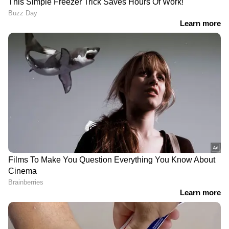
DOWNLOAD APP
ഹിൻഡാൽകോ, യുപിഎൽ, അപ്പോളോ
ഹോസ്പിറ്റൽസ്, കോൾ ഇന്ത്യ, ടാറ്റ സ്റ്റീൽ, ടാറ്റ
മോട്ടോഴ്‌സ്, ഭാരതി എയർടെൽ എന്നിവ 1.5
ശതമാനത്തിനും 4.5 ശതമാനത്തിനും ഇടയിൽ
ഉയർന്ന നേട്ടമുണ്ടാക്കി. ബജാജ് ഫിനാൻസ്,
ഒഎൻജിസി, ഏഷ്യൻ പെയിന്റ്‌സ്, എച്ച്‌സിഎൽ
ടെക്, വിപ്രോ, അദാനി പോർട്ട്‌സ്, എസ്‌ബിഐ
എന്നിവ ഒരു ശതമാനത്തിലധികം ഇടിഞ്ഞു.
RECOMMENDED STORIES