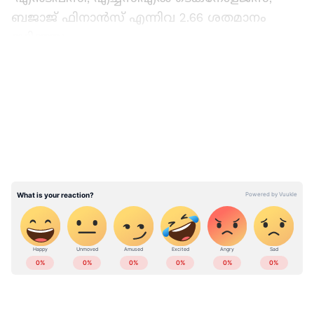
ബജാജ് ഫിനാൻസ് എന്നിവ 2.66 ശതമാനം
ഇടിഞ്ഞു.
LATEST VIDEOS
Read Also:
ഓഗസ്റ്റിൽ ഈ 4 ഓഹരികൾ
വാങ്ങൂ, 28 ശതമാനം ലാഭം നേടാം
ABOUT THE AUTHOR
Web Desk
WD