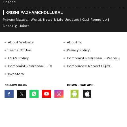
Finance
KRISHI PAZHAMCHOLLUKAL
Pravasi Malayali World, News & Life Updates
Gulf Round Up
Dear Big Ticket
About Website
About Tv
Terms Of Use
Privacy Policy
CSAM Policy
Complaint Redressal - Website
Complaint Redressal - TV
Compliance Report Digital
Investors
FOLLOW US ON
DOWNLOAD APP
© Copyright 2026 Asianxt Digital Technologies Private Limited (Formerly
known as Asianet News Media & Entertainment Private Limited) | All Rights
Reserved