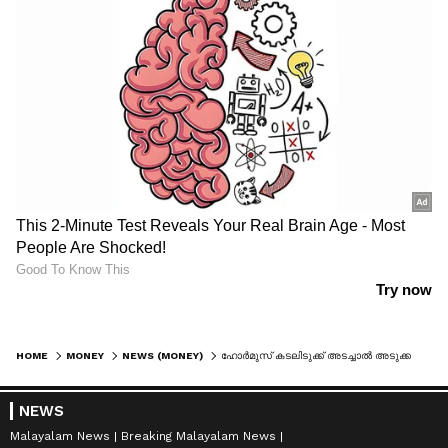
HOME
MONEY
NEWS (MONEY)
ഹോര്‍മുസ് കടലിടുക്ക് അടച്ചാല്‍ അടുക്കളയിൽ മാത്രമല്ല ബുദ്ധിമുട്ട്! വിലക്കയറ്റം ബാധിക്കുന്ന 7 മേഖലകൾ അറിയാം
NEWS
Malayalam News
Breaking Malayalam News