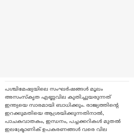
പശ്ചിമേഷ്യയിലെ സംഘർഷങ്ങൾ മൂലം
അസംസ്‌കൃത എണ്ണവില കുതിച്ചുയരുന്നത്
ഇന്ത്യയെ സാരമായി ബാധിക്കും. രാജ്യത്തിന്റെ
ഇറക്കുമതിയെ ആശ്രയിക്കുന്നതിനാൽ,
പാചകവാതകം, ഇന്ധനം, പച്ചക്കറികൾ മുതൽ
ഇലക്ട്രോണിക് ഉപകരണങ്ങൾ വരെ വില