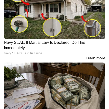
ന്യൂഡില്‍സ് തുടങ്ങിയ പാക്കറ്റ്
ഭക്ഷണങ്ങളെയും ഇത് ബാധിക്കും.
ഗതാഗതച്ചെലവ് കൂടുന്നതിനൊപ്പം,
പെട്രോളിയത്തില്‍ നിന്ന് വേര്‍തിരിച്ചെടുക്കുന്ന
പാക്കിങ് വസ്തുക്കളുടെ വില വര്‍ധിക്കുന്നതും
ഇതിന് കാരണമാകും.
5. സോപ്പും ഡിറ്റര്‍ജന്റും
വീടുകളില്‍ ഉപയോഗിക്കുന്ന പല ക്ലീനിങ്
ഉല്‍പ്പന്നങ്ങളിലും പെട്രോകെമിക്കല്‍
അടിസ്ഥാനമാക്കിയുള്ള ചേരുവകള്‍
അടങ്ങിയിട്ടുണ്ട്. അസംസ്‌കൃത എണ്ണവില
കൂടുമ്പോള്‍ ഇവയുടെ നിര്‍മ്മാണച്ചെലവ്
വര്‍ധിക്കുകയും ചില്ലറ വില്‍പ്പന വില