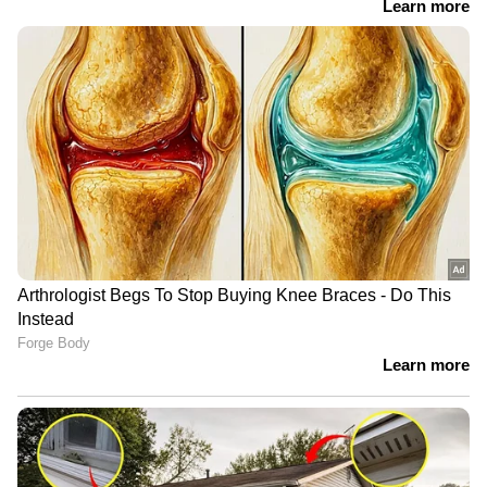
4. പാക്കറ്റ് ഭക്ഷണങ്ങള്‍
ബിസ്‌കറ്റ്, ചിപ്‌സ്, പാചക എണ്ണകള്‍, ഇന്‍സ്റ്റന്റ്