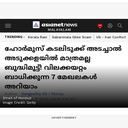
MALAYALAM
TRENDING :
Kerala Rain
Sabarimala Ghee Scam
US - Iran Conflict
ഹോര്‍മുസ് കടലിടുക്ക് അടച്ചാല്‍
അടുക്കളയിൽ മാത്രമല്ല
ബുദ്ധിമുട്ട്! വിലക്കയറ്റം
ബാധിക്കുന്ന 7 മേഖലകൾ
അറിയാം
Author :
Sangeetha KS
|
Money
Strait of Hormuz
Published :
Jun 11 2026, 04:10 PM IST
Image Credit:
Getty