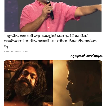
ഉടനടി മാറ്റം കണ്ടില്ലെങ്കിലും പിന്നീട് കാര്യമായ
വില വര്‍ധനവുണ്ടായേക്കാം. കപ്പല്‍ വാടക,
ലോജിസ്റ്റിക്‌സ് ചെലവുകള്‍, അസംസ്‌കൃത
വസ്തുക്കളുടെ വില എന്നിവ വര്‍ധിക്കുന്നത്
ഇറക്കുമതി ചെയ്യുന്ന ഇലക്ട്രോണിക്
ഉപകരണങ്ങളുടെയും ഗാര്‍ഹിക
ഉപകരണങ്ങളുടെയും വില പതുക്കെ
ഉയര്‍ത്തും.