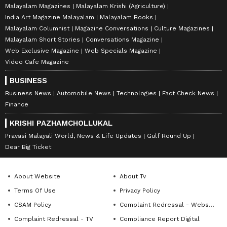
Malayalam Magazines
Malayalam Krishi (Agriculture)
India Art Magazine Malayalam
Malayalam Books
Malayalam Columnist
Magazine Conversations
Culture Magazines
Malayalam Short Stories
Conversations Magazine
Web Exclusive Magazine
Web Specials Magazine
Video Cafe Magazine
BUSINESS
Business News
Automobile News
Technologies
Fact Check News
Finance
KRISHI PAZHAMCHOLLUKAL
Pravasi Malayali World, News & Life Updates
Gulf Round Up
Dear Big Ticket
About Website
About Tv
Terms Of Use
Privacy Policy
CSAM Policy
Complaint Redressal - Website
Complaint Redressal - TV
Compliance Report Digital