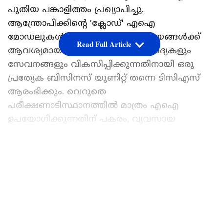
പുതിയ പങ്കാളിത്തം പ്രഖ്യാപിച്ചു.
ആന്ത്രോപിക്കിന്റെ 'ക്ലോഡ്' എഐ
മോഡലുകള്‍ ഉപയോഗിച്ച് വ്യവസായങ്ങള്‍ക്ക്
Read Full Article
ആവശ്യമായ പുതിയ സാങ്കേതികവിദ്യകളും
സേവനങ്ങളും വികസിപ്പിക്കുന്നതിനായി ഒരു
പ്രത്യേക ബിസിനസ് യൂണിറ്റ് തന്നെ ടിസിഎസ്
ആരംഭിക്കും. വെറുതെ
പരീക്ഷണാടിസ്ഥാനത്തില്‍ മാത്രം എഐ
ഉപയോഗിക്കുന്നതിന് പകരം, വ്യവസായ
സ്ഥാപനങ്ങള്‍ക്ക് അത് പൂര്‍ണ്ണ തോതില്‍
പ്രയോജനപ്പെടുത്താന്‍ സഹായിക്കുകയാണ്
LATEST VIDEOS
ഈ കൂട്ടായ്മയുടെ പ്രധാന ലക്ഷ്യം.
ടിസിഎസിന്റെ പ്രവര്‍ത്തന പരിചയവും
ആന്ത്രോപിക്കിന്റെ എഐ മികവും ഇതിനായി
സംയോജിപ്പിക്കും.