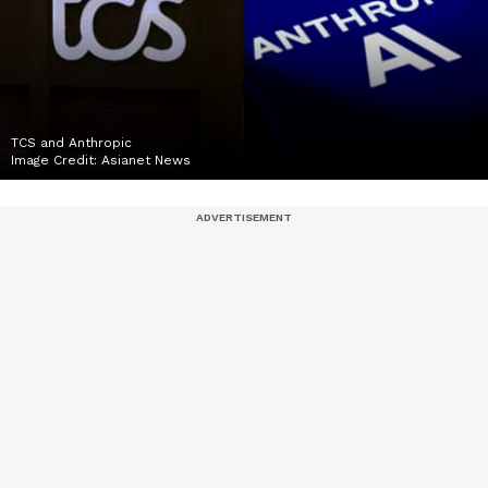
TCS and Anthropic
Image Credit:
Asianet News