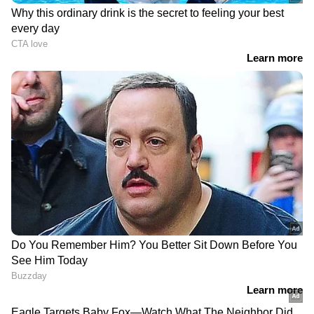
വഴി ക്ലോഡ് എഐ മോഡലുകളില്‍ പഠന
പരിപാടികളും സര്‍ട്ടിഫിക്കേഷനുകളും നല്‍കും.
ഹോര്‍മുസ് കടലിടുക്ക്
1963 ൽ സൈക്കിളിൽ
അടച്ചാല്‍ അടുക്കളയിൽ
റോക്കറ്റ് കൊണ്ടുപോയ
മാത്രമല്ല ബുദ്ധിമുട്ട്!
രാജ്യം സ്വന്തമായി
വിലക്കയറ്റം ബാധിക്കുന്ന 7
യാത്രാവിമാനം
മേഖലകൾ അറിയാം
നിർമ്മിക്കാനൊരുങ്ങുന്നു;
മുന്നിലുള്ള കടമ്പകൾ
എന്തൊക്കെ?
എഥനോൾ ചേർത്ത
ഡോളറിനെതിരെ ഇന്ത്യൻ
പെട്രോളിന് ഇനി
രൂപയ്ക്ക് മുന്നേറ്റം; മൂല്യം
എക്സൈസ് നികുതിയില്ല;
20 പൈസ വർദ്ധിച്ച് 95.41
പ്രഖ്യാപനവുമായി കേന്ദ്ര
രൂപയായി
സർക്കാർ