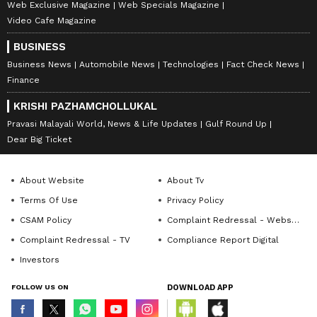
Web Exclusive Magazine
Web Specials Magazine
Video Cafe Magazine
BUSINESS
Business News
Automobile News
Technologies
Fact Check News
Finance
KRISHI PAZHAMCHOLLUKAL
Pravasi Malayali World, News & Life Updates
Gulf Round Up
Dear Big Ticket
About Website
About Tv
Terms Of Use
Privacy Policy
CSAM Policy
Complaint Redressal - Website
Complaint Redressal - TV
Compliance Report Digital
Investors
FOLLOW US ON
DOWNLOAD APP