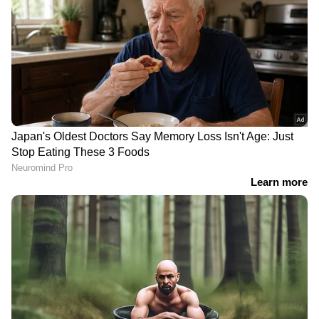
DOWNLOAD APP
RECOMMENDED STORIES
വോൾ സ്ട്രീറ്റ് ജേർണൽ
`പ്രിയദർശിനി'
സിഇഒ കൗൺസിലിൽ ഇടം
പദ്ധതിക്കായി 600 കോടി;
നേടി ലുലു ഫിനാൻഷ്യൽ
സംസ്ഥാന ബജറ്റ്
ഹോൾഡിംഗ്സിന്റെ അദീബ്
അവതരിപ്പിച്ച് മുഖ്യമന്ത്രി
അഹമ്മദ്
വിഡി സതീശൻ, ആശ