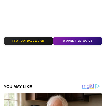
ഇന്ത്യ
യുണൈറ്റഡ് കിംഗ്ഡം
Published :
Sep 03 2022, 12:55 PM IST
Follow Us
FIFA FOOTBALL WC '26
WOMEN T-20 WC '26