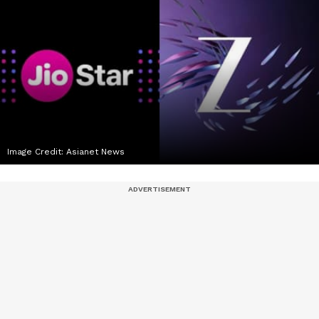
Image Credit:
Asianet News