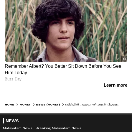
HOME
MONEY
NEWS (MONEY)
ഒടിടിയിൽ നടക്കുന്നത് വമ്പൻ നിയമയുദ്ധം! കാരണം ഷാരൂഖ് ഖാന്റേയും അമിതാഭ് ബച്ചന്റെയും ചിത്രങ്ങൾ, ജിയോസ്റ്റാറും സീ എന്റർടൈൻമെന്റും നേർക്കുനേർ
NEWS
Malayalam News
Breaking Malayalam News