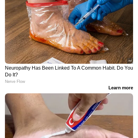
ഒറ്റ പന്തിലൊതുങ്ങി
തിരുവനന്തപുരം
കുറിച്ച്
ലോകം! ബിയര്‍
അന്താരാഷ്ട്ര
വില്‍പ്പനയില്‍ സര്‍വകാല
വിമാനത്താവളത്തിൽ
റെക്കോര്‍ഡ്, ഒരു ഗ്ലാസിന്
നാളെ ചരിത്രപരമായ
വില 1900 രൂപ വരെ!
ദൗത്യത്തിന് തുടക്കം;
ഇന്ത്യ-യുകെ
വ്യാപാരകരാറിൻ്റെ
ഭാഗമായ ആദ്യ കയറ്റുമതി
നടക്കും
നിലവിൽ കേസ് തുട‍‌ർ വാദങ്ങൾക്കായി ദില്ലി
LATEST VIDEOS
ഹൈക്കോടതി ലീഗൽ സർവീസസ് കമ്മിറ്റിയുടെ
പരിഗണനയിലാണ്. വരും ദിവസങ്ങളിൽ