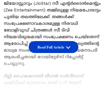
ജിയോസ്റ്റാറും (JioStar) സീ എന്റർടൈൻമെന്റും
(Zee Entertainment) തമ്മിലുള്ള നിയമപോരാട്ടം
പുതിയ തലത്തിലേക്ക്. തങ്ങൾക്ക്
സംപ്രേക്ഷണാവകാശമുള്ള നിരവധി
ബോളിവുഡ് ചിത്രങ്ങൾ സീ ടിവി
നിയമവിരുദ്ധമായി സംപ്രേക്ഷണം ചെയ്തെന്ന്
ആരോപിച്ച് റിലയൻസ്- ഡിസ്നി സഖ്യത്തിന്റെ
Read Full Article
മാധ്യമ സംരംഭമായ ജിയോസ്റ്റാർ നിയമനടപടി
ആരംഭിച്ചതായി റോയിട്ടേഴ്സ് റിപ്പോർട്ട്
ചെയ്യുന്നു.
ദില്ലി ഹൈക്കോടതി ലീഗൽ സർവീസസ്
കമ്മിറ്റിക്ക് മുമ്പാകെ മേയ് 4 ന് ആണ്
ജിയോസ്റ്റാർ ഹർജി സമർപ്പിച്ചത്. കഴിഞ്ഞ
വർഷം തങ്ങൾക്ക് സംപ്രേഷണാവകാശമുള്ള 12
LATEST VIDEOS
ബോളിവുഡ് ചിത്രങ്ങൾ 20 തവണയോളം സീ