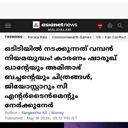
MALAYALAM
TRENDING :
Kerala Rain
Commonwealth Games
US - Iran Conflict
ഒടിടിയിൽ നടക്കുന്നത് വമ്പൻ
നിയമയുദ്ധം! കാരണം ഷാരൂഖ്
ഖാന്റേയും അമിതാഭ്
ബച്ചന്റെയും ചിത്രങ്ങൾ,
ജിയോസ്റ്റാറും സീ
എന്റർടൈൻമെന്റും
നേർക്കുനേർ
Author :
Sangeetha KS
|
Money
Published :
May 16 2026, 05:13 PM IST