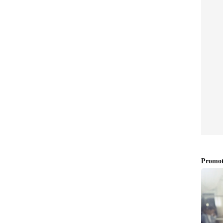
 തിരിച്ചടിയായത്.
് ദൃശ്യമായത്. ഫിനാന്‍ഷ്യല്‍സ്, എഫ്.എം.സി.ജി
 ബാങ്ക്, ഹെല്‍ത്ത് കെയര്‍ ഓഹരികളെല്ലാം വലിയ
റി മേഖല മാത്രമാണ് നേട്ടമുണ്ടാക്കിയ ചില മേഖലകളില്‍