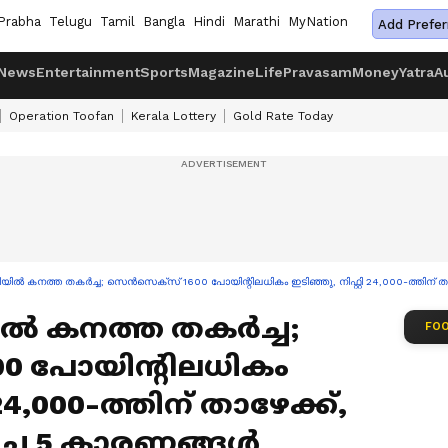
Prabha
Telugu
Tamil
Bangla
Hindi
Marathi
MyNation
Add Prefer
News
Entertainment
Sports
Magazine
Life
Pravasam
Money
Yatra
A
Operation Toofan
Kerala Lottery
Gold Rate Today
ല്‍ കനത്ത തകര്‍ച്ച; സെന്‍സെക്‌സ് 1600 പോയിന്റിലധികം ഇടിഞ്ഞു, നിഫ്റ്റി 24,000-ത്തിന് ത
‍ കനത്ത തകര്‍ച്ച;
FOO
00 പോയിന്റിലധികം
24,000-ത്തിന് താഴേക്ക്,
ച 5 കാരണങ്ങള്‍