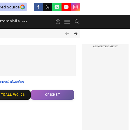
red Source
utomobile
ാഴേക്ക്, വിപണിയെ ബാധിച്ച 5 കാരണങ്ങള്‍
TBALL WC '26
CRICKET