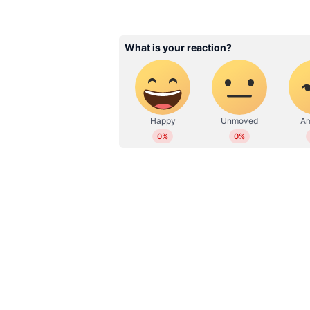
കാരണമാകുകയും ചെയ്യും.
sangeetha.ks@asianetnews.in